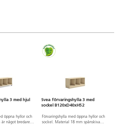
t: B38,5xH övreoch
Mått front: B38,5xH övre 18 cm och
e 13 cm. Lådans
nedre 17 cm. Lådans innermått:
33,5xH7 cm.
B34xD33,5xH10 cm.
t: B38,5xH övre 18
cm. Lådans
33,5xH7 cm.
hylla 3 med hjul
Svea förvaringshylla 3 med
sockel B120xD40xH52
ed öppna hyllor och
Förvaringshylla med öppna hyllor och
n är något bredare
sockel. Material 18 mm spånskiva
. 4 hjul varav två är
med laminat med kantband i ABS.
s på ena kortsidan.
Stomme med ben och sockel ska