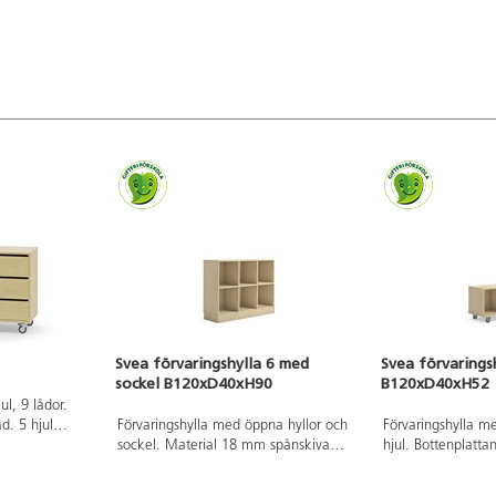
re 18 cm och
117190: Mått fron
nermått:
mitt 11 cm, nedr
innermått: B34xD
120057: Mått fron
cm och nedre 17 
innermått: B34xD
Svea förvaringshylla 6 med
Svea förvarings
sockel B120xD40xH90
B120xD40xH52
ul, 9 lådor.
d. 5 hjul
Förvaringshylla med öppna hyllor och
Förvaringshylla m
 med lås på
sockel. Material 18 mm spånskiva
hjul. Bottenplatta
 två är fasta,
med laminat med kantband i ABS.
för ökad stabilitet
abil vid
Stomme med ben och sockel ska
rörliga och med lå