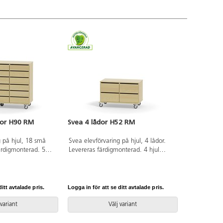
dor H90 RM
Svea 4 lådor H52 RM
g på hjul, 18 små
Svea elevförvaring på hjul, 4 lådor.
färdigmonterad. 5
Levereras färdigmonterad. 4 hjul
rörliga och med lås
varav två är rörliga och med lås på
 De andra två är
ena kortsidan. De andra två är fasta,
örvaringen stabil vid
vilket gör förvaringen stabil vid
r har en smal
förflyttning. Lådor har en smal
itt avtalade pris.
Logga in för att se ditt avtalade pris.
ar postfack och
öppning som agerar postfack och
l 18 mm spånskiva
öppnare. Material 18 mm spånskiva
 variant
Välj variant
tband i ABS.
med laminat. Kantband i ABS.
5 cm. Lådmått:
Bottenplatta D44,5 cm. Lådmått: