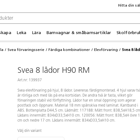
Hitta din sä
Skapa
Leka
Lära
Barnvagnar & småbarnsartiklar
Skolförbru
la
Svea förvaringsserie
Färdiga kombinationer
Elevförvaring
Svea 8 lå
Svea 8 lådor H90 RM
Art.nr: 139937
Svea elevförvaring på hjul, 8 lådor. Levereras färdigmonterad. 4 hjul varav tv
är rörliga och med lås på ena kortsidan. De andra två är fasta, vilket gör
förvaringen stabil vid förflyttning. Lådor har en smal öppning som agerar
postfack och öppnare. Material 18 mm spånskiva med laminat. Kantband i
ABS. Bottenplatta D44,5 cm. Lådmått: 117188: Mått front: B38,5xH18,5 cm
Lådans innermått: B34xD33,5xH10 cm. 120056: Mått front: B38,5xH övre 
cm och nedre 17 cm. Lådans innermått: B34xD33,5xH10 cm.
Välj din variant