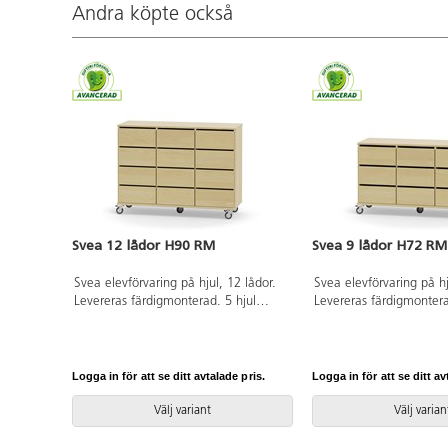
Andra köpte också
Svea 12 lådor H90 RM
Svea 9 lådor H72 RM
Svea elevförvaring på hjul, 12 lådor.
Svea elevförvaring på hj
Levereras färdigmonterad. 5 hjul
Levereras färdigmontera
varav tre är rörliga och med lås på
varav tre är rörliga och
ena kortsidan. De andra två är fasta,
ena kortsidan. De andra
vilket gör förvaringen stabil vid
vilket gör förvaringen st
förflyttning. Lådor har en smal
förflyttning. Lådor har 
Logga in för att se ditt avtalade pris.
Logga in för att se ditt av
öppning som agerar postfack och
öppning som agerar pos
öppnare. Material 18 mm spånskiva
öppnare. Material 18 
Välj variant
Välj varian
med laminat. Kantband i ABS.
med laminat. Kantband
Bottenplatta D44,5 cm. Lådmått:
Bottenplatta D44,5 cm.