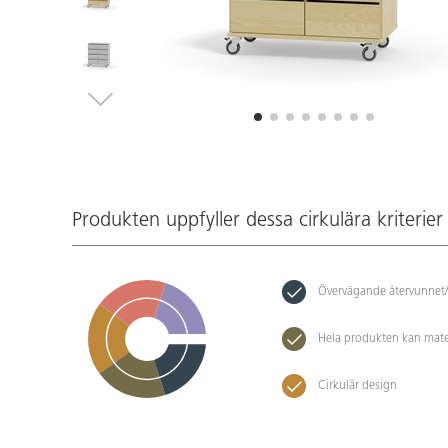
Produkten uppfyller dessa cirkulära kriterier
Övervägande återvunnet/
Hela produkten kan mate
Cirkulär design