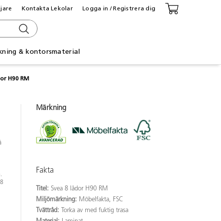
ljare
Kontakta Lekolar
Logga in / Registrera dig
kning & kontorsmaterial
dor H90 RM
Märkning
å
Fakta
.
18
Titel:
Svea 8 lådor H90 RM
Miljömärkning:
Möbelfakta, FSC
Tvättråd:
Torka av med fuktig trasa