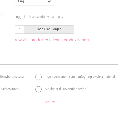
Färg
Logga in för att se ditt avtalade pris.
Lägg i varukorgen
Visa alla produkter i denna produktserie >
förnybart material
Ingen permanent sammanfogning av olika material
rialåtervinnas
Möjlighet till rekonditionering
Läs mer