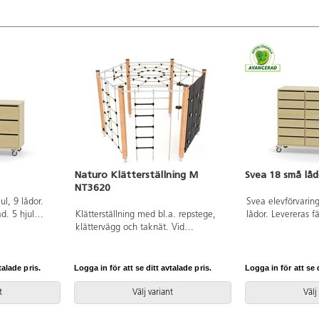
Naturo Klätterställning M
Svea 18 små lå
NT3620
ul, 9 lådor.
Svea elevförvarin
d. 5 hjul
Klätterställning med bl.a. repstege,
lådor. Levereras 
 med lås på
klättervägg och taknät. Vid
hjul varav tre är 
 två är fasta,
installation ska alltid den medföljande
på ena kortsidan.
abil vid
manualen användas. Den senaste
fasta, vilket gör f
en smal
versionen finns att tillgå på begäran.
förflyttning. Lådo
talade pris.
Logga in för att se ditt avtalade pris.
Logga in för att se d
tfack och
Inkluderar markförankring K1.
öppning som ager
mm spånskiva
öppnare. Materia
t
Välj variant
Välj
 i ABS.
med laminat. Kan
 Lådmått:
Bottenplatta D44,