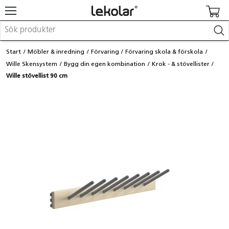
Möbler & inredning
Start
Möbler & inredning
Förvaring
Förvaring skola & förskola
Lekplatsutrustning & utemiljö
Wille Skensystem
Bygg din egen kombination
Krok - & stövellister
Skapa
Wille stövellist 90 cm
Leka
Lära
Barnvagnar & småbarnsartiklar
Skolförbrukning & kontorsmaterial
Logga in / Registrera dig
Hitta din säljare
Kontakta Lekolar