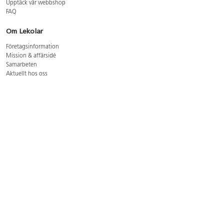
Upptäck vår webbshop
FAQ
Om Lekolar
Företagsinformation
Mission & affärsidé
Samarbeten
Aktuellt hos oss
GDPR
Cookie Policy
Whistleblowing
Lediga jobb
Bruttoprislista lära, skapa, leka 2026-5
Bruttoprislista möbler 2026-3
Bruttoprislista lekplatsutrustning och utemiljö 2026-3
Kontakt
Öppettider kundtjänst: mån-tors 8-17, fre 8-16
Kundtjänst: 0479-19900
kundtjanst@lekolar.se
Besöksadress: Hallarydsvägen 8, 283 36 Osby
Postadress: Box 170, S-283 23 Osby
Växel: 0479-19800