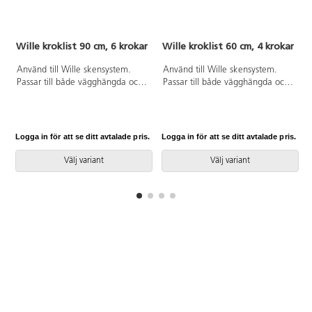
Wille kroklist 90 cm, 6 krokar
Wille kroklist 60 cm, 4 krokar
Använd till Wille skensystem.
Använd till Wille skensystem.
Passar till både vägghängda och
Passar till både vägghängda och
fristående modeller. Enkelt att
fristående modeller. Enkelt att
justera i höjd. Det krävs
justera i höjd. Det krävs
montering av kroklist. Lätt att
montering av kroklist. Lätt att
rengöra, torka med fuktig trasa.
rengöra, torka med fuktig trasa.
Logga in för att se ditt avtalade pris.
Logga in för att se ditt avtalade pris.
L
6 krokar på massiv lackad björk.
4 krokar på massiv lackad björk.
Höjd 10 cm.
Höjd 10 cm.
Välj variant
Välj variant