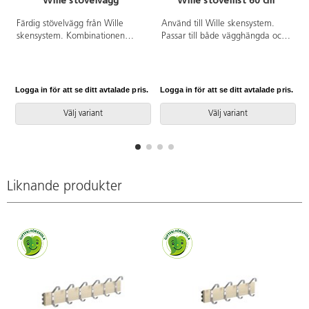
Wille stövelvägg
Wille stövellist 60 cm
Färdig stövelvägg från Wille
Använd till Wille skensystem.
A
skensystem. Kombinationen
Passar till både vägghängda och
består av 2 väggskenor och 6
fristående modeller. Enkelt att
stövellister. Den kan enkelt
justera i höjd. Det krävs
kompletteras med andra
montering av stövellist. Sko- och
komponenter ur Willesystemet.
stövelförvaring. Lätt att rengöra,
Logga in för att se ditt avtalade pris.
Logga in för att se ditt avtalade pris.
L
Bredd: 60 cm.
torka med fuktig trasa. 6 pinnar
på massiv lackad björk. Höjd 10
Välj variant
Välj variant
cm. Längd pinne: 23 cm.
Liknande produkter