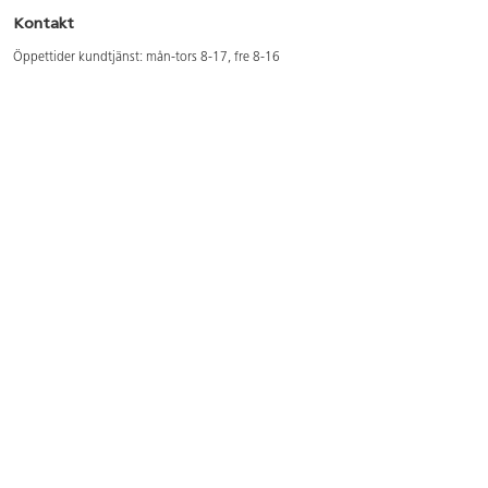
Kontakt
Öppettider kundtjänst: mån-tors 8-17, fre 8-16
Kundtjänst: 0479-19900
kundtjanst@lekolar.se
Besöksadress: Hallarydsvägen 8, 283 36 Osby
Postadress: Box 170, S-283 23 Osby
Växel: 0479-19800
Avtalskund?
Logga in för att se dina rabatterade priser
Hitta våra säljare och utbildare
Här hittar du säljaren i din kommun
Här hittar du våra utbildningar/mässor
Här hittar du våra showrooms
Våra magasin och foldrar