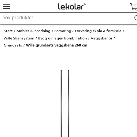
Möbler & inredning
Start
Möbler & inredning
Förvaring
Förvaring skola & förskola
Lekplatsutrustning & utemiljö
Wille Skensystem
Bygg din egen kombination
Väggskenor
Skapa
Grundsats
Wille grundsats väggskena 260 cm
Leka
Lära
Barnvagnar & småbarnsartiklar
Skolförbrukning & kontorsmaterial
Logga in / Registrera dig
Hitta din säljare
Kontakta Lekolar