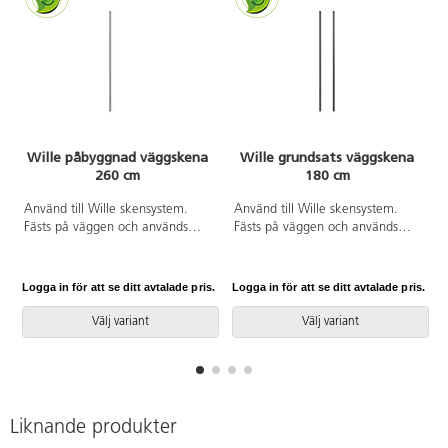
Wille påbyggnad väggskena
Wille grundsats väggskena
260 cm
180 cm
Använd till Wille skensystem.
Använd till Wille skensystem.
Fästs på väggen och används
Fästs på väggen och används
tillsammans med Wille grundsats
gärna tillsammans med Wille
väggskena. Bygg vidare med
bärlist. Bygg vidare med
påbyggnadssats när mer plats
påbyggnadssats när mer plats
Logga in för att se ditt avtalade pris.
Logga in för att se ditt avtalade pris.
L
behövs. Kombinera med Wille
behövs. Innehåller 2 st
bärlist för bästa flexibilitet.
väggskenor. 180 cm lång.
Välj variant
Välj variant
Innehåller 1 st väggskena. 260
cm lång.
Liknande produkter