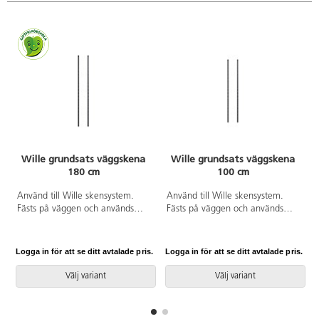
Wille grundsats väggskena
Wille grundsats väggskena
180 cm
100 cm
Använd till Wille skensystem.
Använd till Wille skensystem.
Fästs på väggen och används
Fästs på väggen och används
gärna tillsammans med Wille
gärna tillsammans med Wille
bärlist. Bygg vidare med
bärlist. Bygg vidare med
påbyggnadssats när mer plats
påbyggnadssats när mer plats
Logga in för att se ditt avtalade pris.
Logga in för att se ditt avtalade pris.
L
behövs. Innehåller 2 st
behövs. Innehåller 2 st
väggskenor. 180 cm lång.
väggskenor.
Välj variant
Välj variant