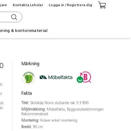
ljare
Kontakta Lekolar
Logga in / Registrera dig
kning & kontorsmaterial
Märkning
90
kt
Fakta
mt
Titel:
Skolskåp Novis sluttande tak 3:3 B90
lät
ås
Miljömärkning:
Möbelfakta, Byggvarubedömningen
Rekommenderad
Montering:
Kräver enkel montering
Bredd:
90 cm