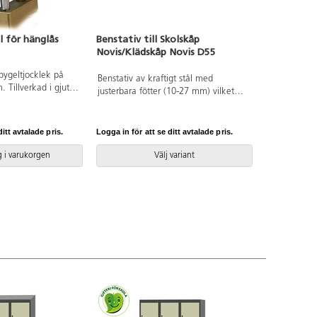
l för hänglås
Benstativ till Skolskåp
ASSA cylin
Novis/Klädskåp Novis D55
Art.nr: 13891
ygeltjocklek på
ASSA ABLOY 8
Benstativ av kraftigt stål med
 Tillverkad i gjuten
huvudnyckel
justerbara fötter (10-27 mm) vilket
kromats. Muttrar
möjliga lås
gör att skåpet kan stå stadigt även på
. För bästa funktion
Cylinderhus 
ojämna underlag.
i hänglås med
mässing. Huv
itt avtalade pris.
Logga in för att se ditt avtalade pris.
Logga in för a
llan 5 mm och 7
138926.
 i varukorgen
Välj variant