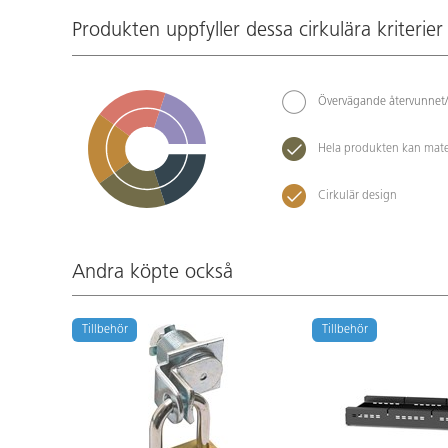
Produkten uppfyller dessa cirkulära kriterier
Övervägande återvunnet/
Hela produkten kan mate
Cirkulär design
Andra köpte också
Tillbehör
Tillbehör