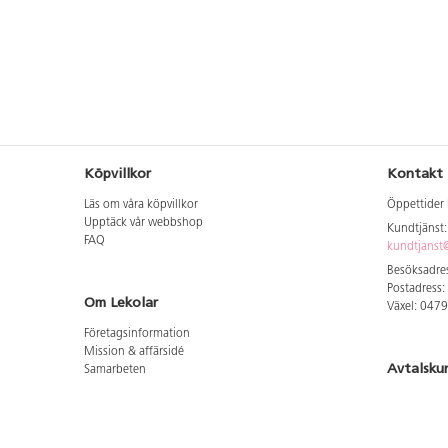
artikelnummer. Lås kommer att vara
artikelnummer. Lås kom
monterade på skåp vid leverans. Valt
monterade på skåp vid l
underrede monteras på plats.
underrede monteras på 
Köpvillkor
Kontakt
Läs om våra köpvillkor
Öppettider 
Upptäck vår webbshop
Kundtjänst
FAQ
kundtjanst@
Besöksadres
Postadress:
Om Lekolar
Växel: 047
Företagsinformation
Mission & affärsidé
Avtalsku
Samarbeten
Aktuellt hos oss
Logga in för
GDPR
Cookie Policy
Whistleblowing