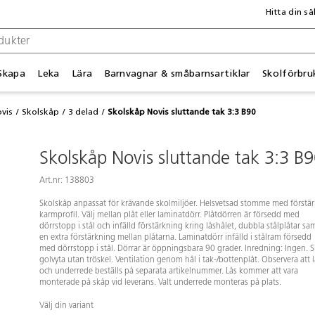
Hitta din sä
Skapa
Leka
Lära
Barnvagnar & småbarnsartiklar
Skolförbru
vis
Skolskåp
3 delad
Skolskåp Novis sluttande tak 3:3 B90
Skolskåp Novis sluttande tak 3:3 B
Art.nr: 138803
Skolskåp anpassat för krävande skolmiljöer. Helsvetsad stomme med förstär
karmprofil. Välj mellan plåt eller laminatdörr. Plåtdörren är försedd med
dörrstopp i stål och infälld förstärkning kring låshålet, dubbla stålplåtar sa
en extra förstärkning mellan plåtarna. Laminatdörr infälld i stålram försedd
med dörrstopp i stål. Dörrar är öppningsbara 90 grader. Inredning: Ingen. S
golvyta utan tröskel. Ventilation genom hål i tak-/bottenplåt. Observera att l
och underrede beställs på separata artikelnummer. Lås kommer att vara
monterade på skåp vid leverans. Valt underrede monteras på plats.
Välj din variant