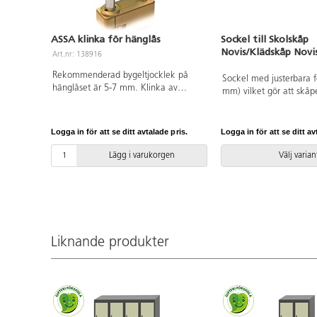
ASSA klinka för hänglås
Sockel till Skolskåp
Novis/Klädskåp Novi
Art.nr: 138916
Rekommenderad bygeltjocklek på
Sockel med justerbara f
hänglåset är 5-7 mm. Klinka av
mm) vilket gör att skåp
förzinkad stål. Muttrar och låsregel i
stadigt även på ojämna
stål. För bästa funktion
rekommenderar vi hänglås med
Logga in för att se ditt avtalade pris.
Logga in för att se ditt av
bygeltjocklek mellan 5 mm och 8
mm.
Lägg i varukorgen
Välj varian
Liknande produkter