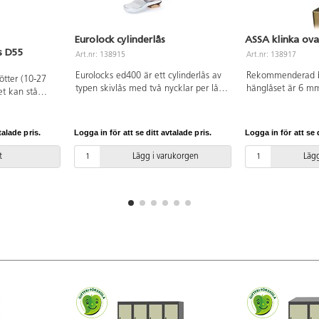
Eurolock cylinderlås
ASSA klinka ova
s D55
Art.nr: 138915
Art.nr: 138917
Eurolocks ed400 är ett cylinderlås av
Rekommenderad b
ötter (10-27
typen skivlås med två nycklar per lås.
hänglåset är 6 mm.
et kan stå
Cylinderhus av zink, nycklar av
zink som glansför
 underlag.
förnicklad mässing. Huvudnyckel finns
och låsregel i stål
på artnr 138927.
rekommenderar v
talade pris.
Logga in för att se ditt avtalade pris.
Logga in för att se d
bygeltjocklek me
mm.
t
Lägg i varukorgen
Lägg