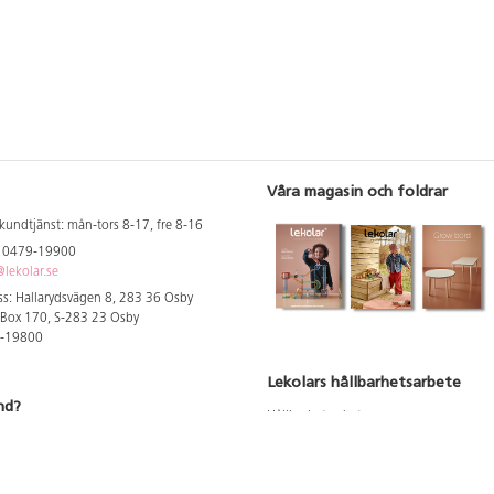
mer att vara
everans. Valt
plats.
Våra magasin och foldrar
kundtjänst: mån-tors 8-17, fre 8-16
: 0479-19900
lekolar.se
s: Hallarydsvägen 8, 283 36 Osby
 Box 170, S-283 23 Osby
9-19800
Lekolars hållbarhetsarbete
nd?
Hållbarhetsarbete
Hållbarhetsredovisning 2023
 att se dina rabatterade priser
Produktsäkerhet & kvalitet
Giftfri Förskola