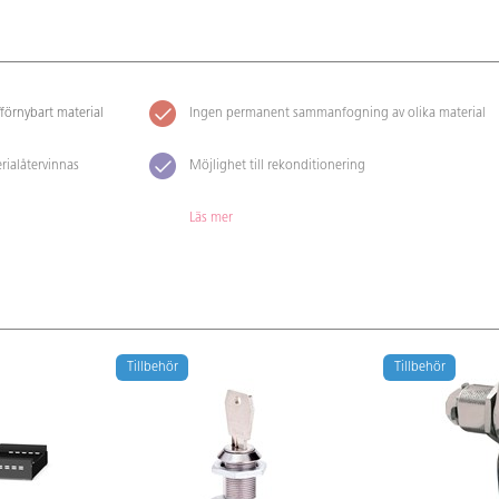
förnybart material
Ingen permanent sammanfogning av olika material
rialåtervinnas
Möjlighet till rekonditionering
Läs mer
Tillbehör
Tillbehör