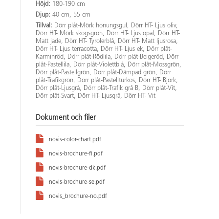
Höjd:
180-190 cm
Djup:
40 cm, 55 cm
Tillval:
Dörr plåt-Mörk honungsgul, Dörr HT- Ljus oliv,
Dörr HT- Mörk skogsgrön, Dörr HT- Ljus opal, Dörr HT-
Matt jade, Dörr HT- Tyrolerblå, Dörr HT- Matt ljusrosa,
Dörr HT- Ljus terracotta, Dörr HT- Ljus ek, Dörr plåt-
Karminröd, Dörr plåt-Rödlila, Dörr plåt-Beigeröd, Dörr
plåt-Pastellila, Dörr plåt-Violettblå, Dörr plåt-Mossgrön,
Dörr plåt-Pastellgrön, Dörr plåt-Dämpad grön, Dörr
plåt-Trafikgrön, Dörr plåt-Pastellturkos, Dörr HT- Björk,
Dörr plåt-Ljusgrå, Dörr plåt-Trafik grå B, Dörr plåt-Vit,
Dörr plåt-Svart, Dörr HT- Ljusgrå, Dörr HT- Vit
Dokument och filer
novis-color-chart.pdf
novis-brochure-fi.pdf
novis-brochure-dk.pdf
novis-brochure-se.pdf
novis_brochure-no.pdf