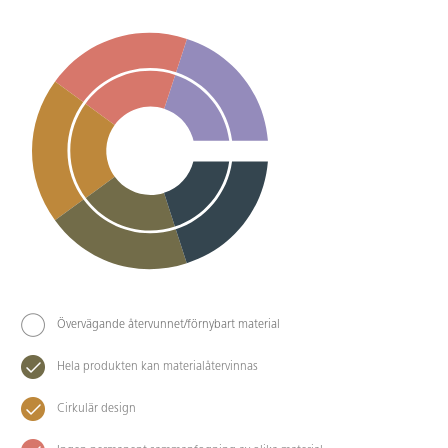
Övervägande återvunnet/förnybart material
Hela produkten kan materialåtervinnas
Cirkulär design