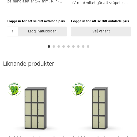
på hänglåset är 5-7 mm. Klinka
27 mm) vilket gör att skåpet kan
av förzinkad stål. Muttrar och
stå stadigt även på ojämna
låsregel i stål. För bästa funktion
underlag.
rekommenderar vi hänglås med
Logga in för att se ditt avtalade pris.
Logga in för att se ditt avtalade pris.
L
bygeltjocklek mellan 5 mm och 8
mm.
Lägg i varukorgen
Välj variant
Liknande produkter