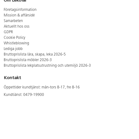
Om Lekolar
Företagsinformation
Mission & affärsidé
Samarbeten
Aktuellt hos oss
GDPR
Cookie Policy
Whistleblowing
Lediga jobb
Bruttoprislista lära, skapa, leka 2026-5
Bruttoprislista möbler 2026-3
Bruttoprislista lekplatsutrustning och utemiljö 2026-3
Kontakt
Öppettider kundtjänst: mån-tors 8-17, fre 8-16
Kundtjänst: 0479-19900
kundtjanst@lekolar.se
Besöksadress: Hallarydsvägen 8, 283 36 Osby
Postadress: Box 170, S-283 23 Osby
Växel: 0479-19800
Avtalskund?