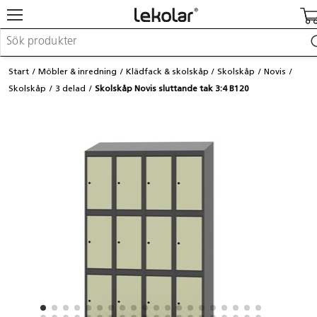
Möbler & inredning
Start
Möbler & inredning
Klädfack & skolskåp
Skolskåp
Novis
Lekplatsutrustning & utemiljö
Skolskåp
3 delad
Skolskåp Novis sluttande tak 3:4 B120
Skapa
Leka
Lära
Barnvagnar & småbarnsartiklar
Skolförbrukning & kontorsmaterial
Logga in / Registrera dig
Hitta din säljare
Kontakta Lekolar