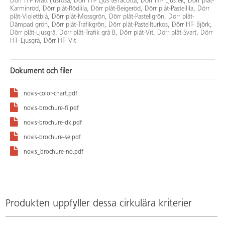
Dörr HT- Matt ljusrosa, Dörr HT- Ljus terracotta, Dörr HT- Ljus ek, Dörr plåt-
Karminröd, Dörr plåt-Rödlila, Dörr plåt-Beigeröd, Dörr plåt-Pastellila, Dörr
plåt-Violettblå, Dörr plåt-Mossgrön, Dörr plåt-Pastellgrön, Dörr plåt-
Dämpad grön, Dörr plåt-Trafikgrön, Dörr plåt-Pastellturkos, Dörr HT- Björk,
Dörr plåt-Ljusgrå, Dörr plåt-Trafik grå B, Dörr plåt-Vit, Dörr plåt-Svart, Dörr
HT- Ljusgrå, Dörr HT- Vit
Dokument och filer
novis-color-chart.pdf
novis-brochure-fi.pdf
novis-brochure-dk.pdf
novis-brochure-se.pdf
novis_brochure-no.pdf
Produkten uppfyller dessa cirkulära kriterier