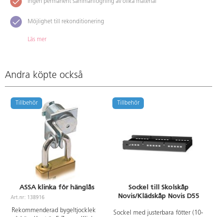
Ingen permanent sammanfogning av olika material
Möjlighet till rekonditionering
Läs mer
Andra köpte också
Tillbehör
Tillbehör
ASSA klinka för hänglås
Sockel till Skolskåp
Novis/Klädskåp Novis D55
Art.nr: 138916
A
Rekommenderad bygeltjocklek
Sockel med justerbara fötter (10-