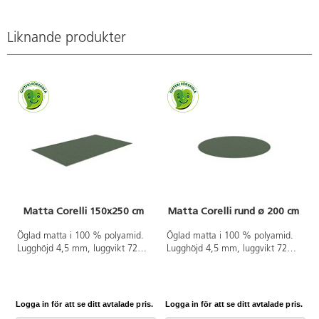
Liknande produkter
Matta Corelli 150x250 cm
Matta Corelli rund ø 200 cm
Öglad matta i 100 % polyamid.
Öglad matta i 100 % polyamid.
Lugghöjd 4,5 mm, luggvikt 720
Lugghöjd 4,5 mm, luggvikt 720
g/m². Halkfri PVC-fri gel på
g/m². Halkfri PVC-fri gel på
baksidan. Langetterad. Kan
baksidan. Langetterad. Kan
användas på torra värmegolv.
användas på torra värmegolv.
Logga in för att se ditt avtalade pris.
Logga in för att se ditt avtalade pris.
L