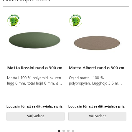
Matta Rossini rund ø 300 cm
Matta Alberti rund ø 300 cm
Matta i 100 % polyamid, skuren
Öglad matta i 100 %
lugg 6 mm, total höjd 8 mm. ø
polypropylen. Lugghöjd 3,5 mm,
300 cm. Halkfri baksida av latex.
luggvikt 700 g/m². Halkfri gel på
Langetterad. Kan användas på
baksidan. Langetterad. Kan
torra värmegolv.
användas på torra värmegolv.
Logga in för att se ditt avtalade pris.
Logga in för att se ditt avtalade pris.
L
Välj variant
Välj variant