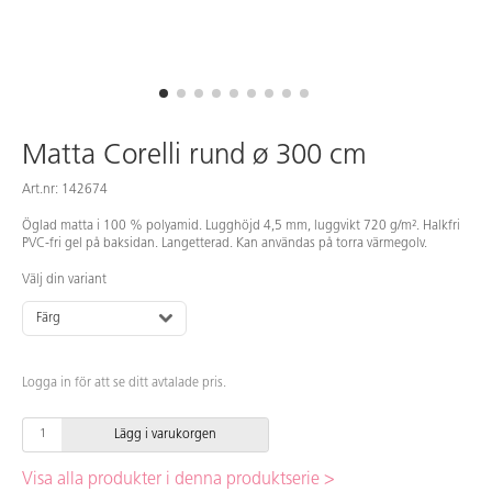
Matta Corelli rund ø 300 cm
Art.nr: 142674
Öglad matta i 100 % polyamid. Lugghöjd 4,5 mm, luggvikt 720 g/m². Halkfri
PVC-fri gel på baksidan. Langetterad. Kan användas på torra värmegolv.
Välj din variant
Färg
Logga in för att se ditt avtalade pris.
Lägg i varukorgen
Visa alla produkter i denna produktserie >