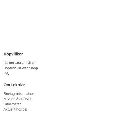
Köpvillkor
Läs om våra köpvillkor
Upptäck vår webbshop
FAQ
Om Lekolar
Företagsinformation
Mission & affärsidé
Samarbeten
Aktuellt hos oss
GDPR
Cookie Policy
Whistleblowing