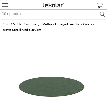
Möbler & inredning
Start
Möbler & inredning
Mattor
Enfärgade mattor
Corelli
Lekplatsutrustning & utemiljö
Matta Corelli rund ø 300 cm
Skapa
Leka
Lära
Barnvagnar & småbarnsartiklar
Skolförbrukning & kontorsmaterial
Logga in / Registrera dig
Hitta din säljare
Kontakta Lekolar