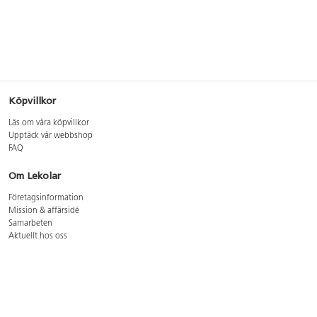
Köpvillkor
Läs om våra köpvillkor
Upptäck vår webbshop
FAQ
Om Lekolar
Företagsinformation
Mission & affärsidé
Samarbeten
Aktuellt hos oss
GDPR
Cookie Policy
Whistleblowing
Lediga jobb
Bruttoprislista lära, skapa, leka 2026-5
Bruttoprislista möbler 2026-3