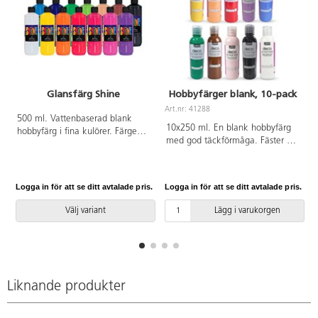
Glansfärg Shine
Hobbyfärger blank, 10-pack
Art.nr: 41288
500 ml. Vattenbaserad blank
10x250 ml. En blank hobbyfärg
hobbyfärg i fina kulörer. Färgen
med god täckförmåga. Fäster på
torkar vattenfast och glansigt. En
de flesta underlag, t.ex. papper,
härlig färg att måla med; fäster
trä och sten. Färgen kan
på de flesta underlag. Alla färger
användas både inne och ute.
kan lätt blandas till nya fina
Logga in för att se ditt avtalade pris.
Logga in för att se ditt avtalade pris.
L
Måla föremålen inomhus och låt
nyanser. Verktyg rengöres i
dem torka i minst 24 h innan
vatten innan färgen har torkat.
Välj variant
Lägg i varukorgen
användning ute. Innehåller gul,
Komplettera med vår praktiska
orange, röd, lila, blå, grön, brun,
pump 162437.
rosa, svart och vit. Tvätta verktyg
och kläder innan färgen torkat.
Liknande produkter