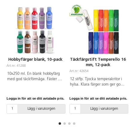
Hobbyfärger blank, 10-pack
Täckfärgstift Temperello 16
mm, 12-pack
Art.nr: 41288
A
Art.nr: 42654
10x250 ml. En blank hobbyfärg
med god täckförmåga. Fäster på
12 st/fp. Tjocka temperakritor i
de flesta underlag, t.ex. papper,
hylsa. Klara färger som ger god
trä och sten. Färgen kan
täckförmåga utan att smeta.
användas både inne och ute.
Ytan torkar snabbt. Kan
Logga in för att se ditt avtalade pris.
Logga in för att se ditt avtalade pris.
L
Måla föremålen inomhus och låt
användas på papper och
dem torka i minst 24 h innan
kartong. Utan lösningsmedel.
Lägg i varukorgen
Lägg i varukorgen
användning ute. Innehåller gul,
Innehåller svart, brun, vit, gul,
orange, röd, lila, blå, grön, brun,
orange, röd, cerise, lila,
rosa, svart och vit. Tvätta verktyg
ultramarin, blå, grön och
och kläder innan färgen torkat.
ljusgrön. CE-märkt. PVC-fri. Från
3 år.