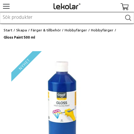
Möbler & inredning
Start
Skapa
Färger & tillbehör
Hobbyfärger
Hobbyfärger
Lekplatsutrustning & utemiljö
Gloss Paint 500 ml
Skapa
Leka
Lära
Barnvagnar & småbarnsartiklar
Skolförbrukning & kontorsmaterial
Logga in / Registrera dig
Hitta din säljare
Kontakta Lekolar