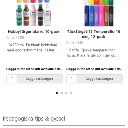
Hobbyfärger blank, 10-pack
Täckfärgstift Temperello 16
mm, 12-pack
Art.nr: 41288
A
Art.nr: 42654
10x250 ml. En blank hobbyfärg
med god täckförmåga. Fäster på
12 st/fp. Tjocka temperakritor i
de flesta underlag, t.ex. papper,
hylsa. Klara färger som ger god
trä och sten. Färgen kan
täckförmåga utan att smeta.
användas både inne och ute.
Ytan torkar snabbt. Kan
Logga in för att se ditt avtalade pris.
Logga in för att se ditt avtalade pris.
L
Måla föremålen inomhus och låt
användas på papper och
dem torka i minst 24 h innan
kartong. Utan lösningsmedel.
Lägg i varukorgen
Lägg i varukorgen
användning ute. Innehåller gul,
Innehåller svart, brun, vit, gul,
orange, röd, lila, blå, grön, brun,
orange, röd, cerise, lila,
rosa, svart och vit. Tvätta verktyg
ultramarin, blå, grön och
och kläder innan färgen torkat.
ljusgrön. CE-märkt. PVC-fri. Från
3 år.
Pedagogiska tips & pyssel