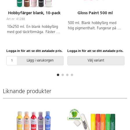
Hobbyfärger blank, 10-pack
Gloss Paint 500 ml
Art.nr: 41288
500 ml. Blank hobbyfärg med
10x250 ml. En blank hobbyfärg
hög pigmenthalt. Fungerar på de
med god täckförmåga. Fäster på
flesta underlag.
de flesta underlag, t.ex. papper,
trä och sten. Färgen kan
användas både inne och ute.
Logga in för att se ditt avtalade pris.
Logga in för att se ditt avtalade pris.
L
Måla föremålen inomhus och låt
dem torka i minst 24 h innan
Lägg i varukorgen
Välj variant
användning ute. Innehåller gul,
orange, röd, lila, blå, grön, brun,
rosa, svart och vit. Tvätta verktyg
och kläder innan färgen torkat.
Liknande produkter