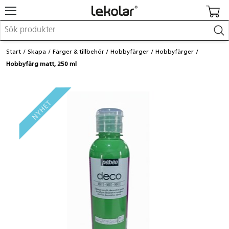
Möbler & inredning
Start
Skapa
Färger & tillbehör
Hobbyfärger
Hobbyfärger
Lekplatsutrustning & utemiljö
Hobbyfärg matt, 250 ml
Skapa
Leka
Lära
Barnvagnar & småbarnsartiklar
Skolförbrukning & kontorsmaterial
Logga in / Registrera dig
Hitta din säljare
Kontakta Lekolar