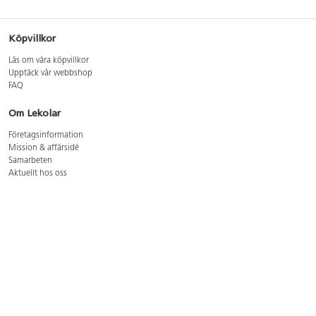
Köpvillkor
Läs om våra köpvillkor
Upptäck vår webbshop
FAQ
Om Lekolar
Företagsinformation
Mission & affärsidé
Samarbeten
Aktuellt hos oss
GDPR
Cookie Policy
Whistleblowing
Lediga jobb
Bruttoprislista lära, skapa, leka 2026-5
Bruttoprislista möbler 2026-3
Bruttoprislista lekplatsutrustning och utemiljö 2026-3
Kontakt
Öppettider kundtjänst: mån-tors 8-17, fre 8-16