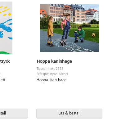
tryck
Hoppa kaninhage
Tipsnummer: 2523
t
Svårighetsgrad: Medel
ett
Hoppa liten hage
täll
Läs & beställ