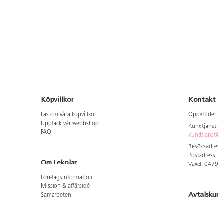
Köpvillkor
Kontakt
Läs om våra köpvillkor
Öppettider 
Upptäck vår webbshop
Kundtjänst
FAQ
kundtjanst@
Besöksadres
Postadress:
Om Lekolar
Växel: 047
Företagsinformation
Mission & affärsidé
Avtalsku
Samarbeten
Aktuellt hos oss
Logga in för
GDPR