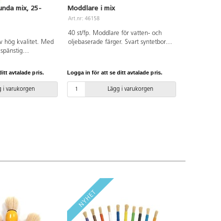
unda mix, 25-
Moddlare i mix
Art.nr: 46158
40 st/fp. Moddlare för vatten- och
av hög kvalitet. Med
oljebaserade färger. Svart syntetborst
 spänstig
av hög kvalitet som inte släpper.
rade träskaft.
Miljövänlig och helt återvinningsbar.
ta färger. Mycket
Ingår: 10 st vardera 12 mm, 18 mm,
itt avtalade pris.
Logga in för att se ditt avtalade pris.
nstiga penslar i hög
25 mm och 37 mm. Flat syntetisk
 till decoupage,
borst av polyeten/polypropen. Skaft
 i varukorgen
Lägg i varukorgen
denfärger. Ingår: 8 st
av polypropen. PVC-fri.
 8 och 2 st nr 10.