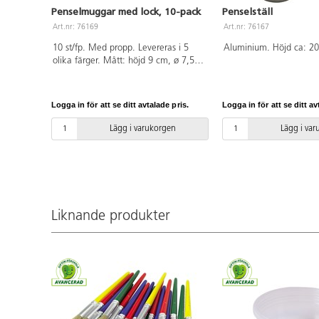
Penselmuggar med lock, 10-pack
Penselställ
Art.nr: 76169
Art.nr: 76167
10 st/fp. Med propp. Levereras i 5
Aluminium. Höjd ca: 20
olika färger. Mått: höjd 9 cm, ø 7,5
cm. Av propenplast.
Logga in för att se ditt avtalade pris.
Logga in för att se ditt av
Lägg i varukorgen
Lägg i va
Liknande produkter