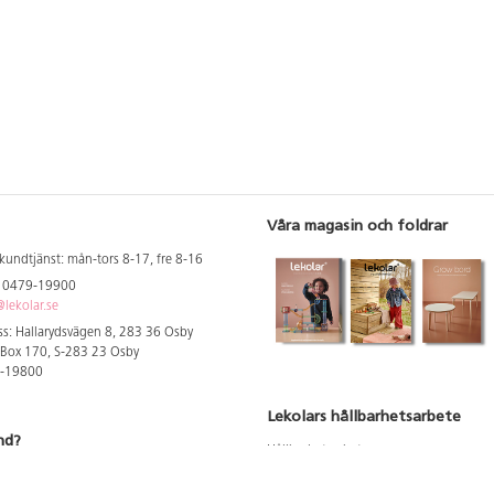
Våra magasin och foldrar
kundtjänst: mån-tors 8-17, fre 8-16
: 0479-19900
lekolar.se
s: Hallarydsvägen 8, 283 36 Osby
 Box 170, S-283 23 Osby
9-19800
Lekolars hållbarhetsarbete
nd?
Hållbarhetsarbete
Hållbarhetsredovisning 2023
 att se dina rabatterade priser
Produktsäkerhet & kvalitet