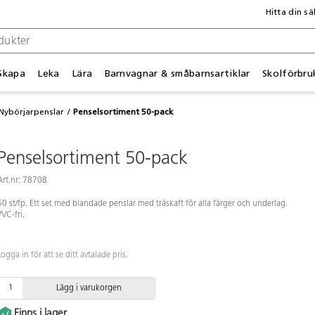
Hitta din sä
Skapa
Leka
Lära
Barnvagnar & småbarnsartiklar
Skolförbru
Nybörjarpenslar
Penselsortiment 50-pack
Penselsortiment 50-pack
Art.nr: 78708
50 st/fp. Ett set med blandade penslar med träskaft för alla färger och underlag.
PVC-fri.
Logga in för att se ditt avtalade pris.
Lägg i varukorgen
Finns i lager