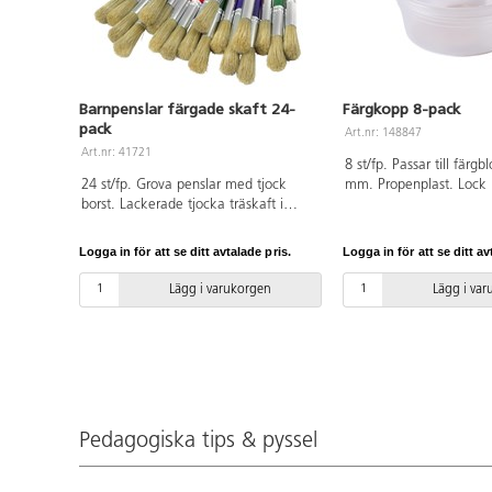
Barnpenslar färgade skaft 24-
Färgkopp 8-pack
pack
Art.nr: 148847
Art.nr: 41721
8 st/fp. Passar till färg
24 st/fp. Grova penslar med tjock
mm. Propenplast. Lock 
borst. Lackerade tjocka träskaft i
på 148848. PVC-fri.
klara färger. Mycket lämplig som
pensel för de lite yngre barnen. Längd
Logga in för att se ditt avtalade pris.
Logga in för att se ditt av
19 cm och 1,5 cm bred borst. PVC-fri.
Lägg i varukorgen
Lägg i va
Pedagogiska tips & pyssel