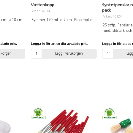
Vattenkopp
Syntetpenslar r
pack
Art.nr: 76164
Art.nr: 46124
 cm. ø 10 cm.
Rymmer 170 ml. ø 7 cm. Propenplast.
25 st/fp. Penslar 
rund, slitstark och
syntetborst. Lacke
Passar till de fles
talade pris.
Logga in för att se ditt avtalade pris.
Logga in för att se d
slitstarka och spä
kvalitet. Även bra
rukorgen
Lägg i varukorgen
Lägg
textilfärger och si
nr 2, 5 st nr 4, 6,
PVC-fri.