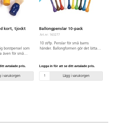
d kort, tjockt
Ballongpenslar 10-pack
Art.nr: 163277
10 st/fp. Penslar för små barns
adig borstpensel som
händer. Ballongformen gör det lättare
pa även för små
att greppa. Mått: 15 cm. Hållare och
st för att färglägga
hylsa av PP. Borstdelen består av
kapa spännande
naturlig svinborst.
itt avtalade pris.
Logga in för att se ditt avtalade pris.
r 4 penslar i olika
 i varukorgen
Lägg i varukorgen