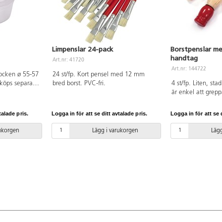
Limpenslar 24-pack
Borstpenslar me
handtag
Art.nr: 41720
Art.nr: 144722
blocken ø 55-57
24 st/fp. Kort pensel med 12 mm
köps separat
bred borst. PVC-fri.
4 st/fp. Liten, st
är enkel att grep
händer. Kraftig bor
större ytor och s
talade pris.
Logga in för att se ditt avtalade pris.
Logga in för att se d
mönster. Innehålle
färger. PVC-fri.
rukorgen
Lägg i varukorgen
Lägg