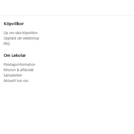
Köpvillkor
Läs om våra köpvillkor
Upptäck vår webbshop
FAQ
Om Lekolar
Företagsinformation
Mission & affärsidé
Samarbeten
Aktuellt hos oss
GDPR
Cookie Policy
Whistleblowing
Lediga jobb
Bruttoprislista lära, skapa, leka 2026-5
Bruttoprislista möbler 2026-3
Bruttoprislista lekplatsutrustning och utemiljö 2026-3
Kontakt