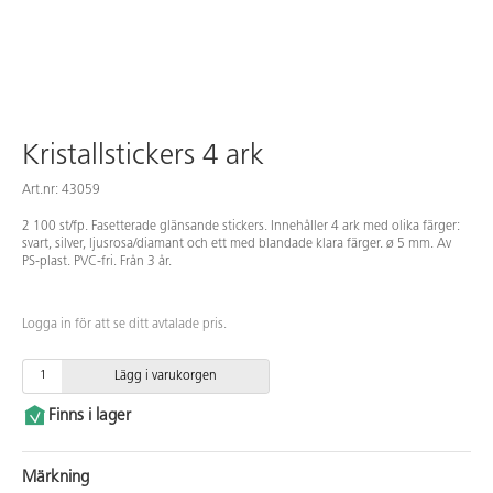
Kristallstickers 4 ark
Art.nr: 43059
2 100 st/fp. Fasetterade glänsande stickers. Innehåller 4 ark med olika färger:
svart, silver, ljusrosa/diamant och ett med blandade klara färger. ø 5 mm. Av
PS-plast. PVC-fri. Från 3 år.
Logga in för att se ditt avtalade pris.
Lägg i varukorgen
Finns i lager
Märkning