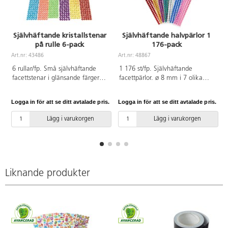
Självhäftande kristallstenar
Självhäftande halvpärlor 1
på rulle 6-pack
176-pack
Art.nr: 43486
Art.nr: 48867
A
6 rullar/fp. Små självhäftande
1 176 st/fp. Självhäftande
facettstenar i glänsande färger
facettpärlor. ø 8 mm i 7 olika
på rad. Stenarnas ø 3 mm.
färger. Av akryl. PVC-fri.
Innehåller en rulle gul, röd, grön,
Logga in för att se ditt avtalade pris.
Logga in för att se ditt avtalade pris.
L
turkos och 2 rullar rosa. Varje
rulle mäter 1 m. Från 3 år.
Lägg i varukorgen
Lägg i varukorgen
Liknande produkter