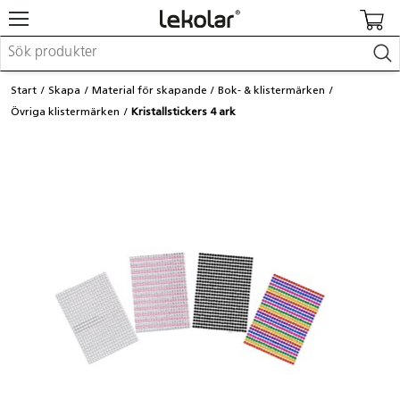
Möbler & inredning
Start
Skapa
Material för skapande
Bok- & klistermärken
Lekplatsutrustning & utemiljö
Övriga klistermärken
Kristallstickers 4 ark
Skapa
Leka
Lära
Barnvagnar & småbarnsartiklar
Skolförbrukning & kontorsmaterial
Logga in / Registrera dig
Hitta din säljare
Kontakta Lekolar