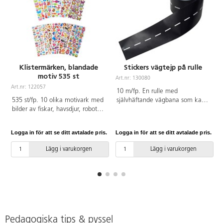
Klistermärken, blandade
Stickers vägtejp på rulle
motiv 535 st
Art.nr: 130080
Art.nr: 122057
A
10 m/fp. En rulle med
535 st/fp. 10 olika motivark med
självhäftande vägbana som kan
bilder av fiskar, havsdjur, robotar,
klippas i önskad längd. Placeras
vilda djur, fordon, land, hav och
ej på känsliga ytor då den kan
luft, fjärilar och ugglor. Storlekar:
vara svår att ta bort om den suttit
Logga in för att se ditt avtalade pris.
Logga in för att se ditt avtalade pris.
L
10–55 mm. Syrafria. Av papper.
för länge. Bredd 8 cm. Av
PVC-fri.
papper. PVC-fri.
Lägg i varukorgen
Lägg i varukorgen
Pedagogiska tips & pyssel