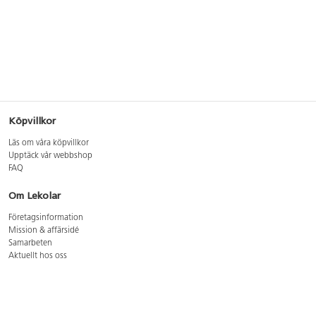
Köpvillkor
Läs om våra köpvillkor
Upptäck vår webbshop
FAQ
Om Lekolar
Företagsinformation
Mission & affärsidé
Samarbeten
Aktuellt hos oss
GDPR
Cookie Policy
Whistleblowing
Lediga jobb