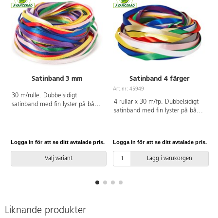
Satinband 3 mm
Satinband 4 färger
Art.nr: 45949
A
30 m/rulle. Dubbelsidigt
4 rullar x 30 m/fp. Dubbelsidigt
satinband med fin lyster på båda
satinband med fin lyster på båda
sidor. Bredd: 3 mm. Till
sidor. Bredd 10 mm. Ingår gul,
upphängning och som dekoration
blå, grön och vit. Av polyester.
på kort, askar, styropor m.m. Av
PVC-fri.
polyester. 28 g. PVC-fri.
Logga in för att se ditt avtalade pris.
Logga in för att se ditt avtalade pris.
L
Välj variant
Lägg i varukorgen
Liknande produkter