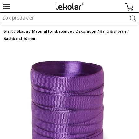
Möbler & inredning
Start
Skapa
Material för skapande
Dekoration
Band & snören
Lekplatsutrustning & utemiljö
Satinband 10 mm
Skapa
Leka
Lära
Barnvagnar & småbarnsartiklar
Skolförbrukning & kontorsmaterial
Logga in / Registrera dig
Hitta din säljare
Kontakta Lekolar