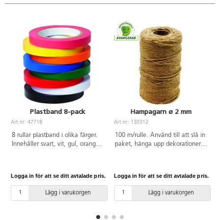
Plastband 8-pack
Hampagarn ø 2 mm
Art.nr: 47718
Art.nr: 130312
A
8 rullar plastband i olika färger.
100 m/rulle. Använd till att slå in
Innehåller svart, vit, gul, orange,
paket, hänga upp dekorationer
röd, rosa, blå och grön. 15 mm
och pynt, dekorera krukor,
breda, 75 m/rulle. Av PVC utan
flaskor och burkar m.m. PVC-fri.
ftalater.
Logga in för att se ditt avtalade pris.
Logga in för att se ditt avtalade pris.
L
Lägg i varukorgen
Lägg i varukorgen