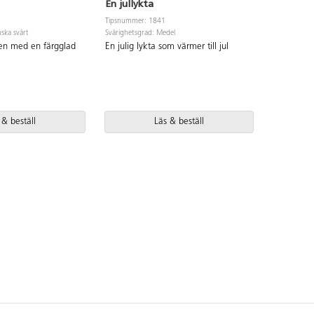
En jullykta
Peppark
Tipsnummer: 1841
Tipsnummer
ska svårt
Svårighetsgrad: Medel
Svårighetsgr
n med en färgglad
En julig lykta som värmer till jul
Dekorera 
 & beställ
Läs & beställ