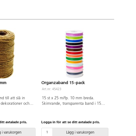
 mm
Organzaband 15-pack
Art.nr: 45423
 till att slå in
15 st x 25 m/fp. 10 mm breda.
 dekorationer och
Skimrande, transparenta band i 15
kor, flaskor och
fina färger. Till olika dekorationer på
ri.
kort, askar, scrapbooking, halsband
m.m.
itt avtalade pris.
Logga in för att se ditt avtalade pris.
 i varukorgen
Lägg i varukorgen