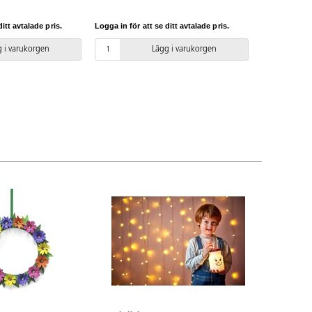
, askar, styropor,
s eller strykas fast
itt avtalade pris.
Logga in för att se ditt avtalade pris.
. Använd då ett
n. Av PET. PVC-fri.
 i varukorgen
Lägg i varukorgen