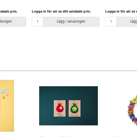
kort, askar, scrapbooking, halsband
dekorativa på kort
m.m.
tyg etc. Kan limma
talade pris.
Logga in för att se ditt avtalade pris.
Logga in för att se d
på tyg och papper
smörpapper emella
rukorgen
Lägg i varukorgen
Lägg