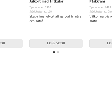
Julkort med filtkulor
Påskkrans
Tipsnummer: 1902
Tipsnummer: 2493
Svårighetsgrad: Lätt
Svårighetsgrad: Gan
Skapa fina julkort att ge bort till nära
Välkomna påske
och kära!
krans
täll
Läs & beställ
Läs