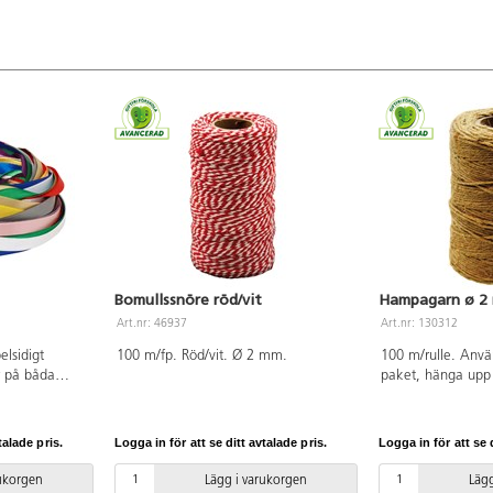
Bomullssnöre röd/vit
Hampagarn ø 2
Art.nr: 46937
Art.nr: 130312
elsidigt
100 m/fp. Röd/vit. Ø 2 mm.
100 m/rulle. Använd
r på båda
paket, hänga upp
r gul, blå,
pynt, dekorera kru
r. PVC-fri.
burkar m.m. PVC-f
talade pris.
Logga in för att se ditt avtalade pris.
Logga in för att se d
rukorgen
Lägg i varukorgen
Lägg