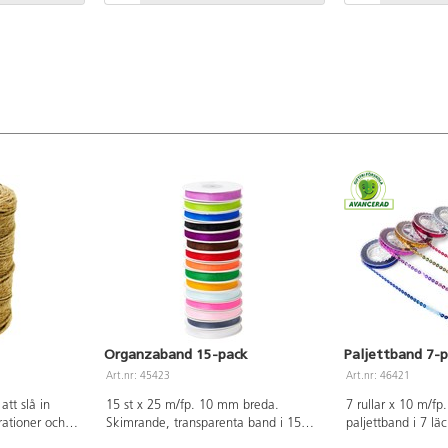
Organzaband 15-pack
Paljettband 7-
Art.nr: 45423
Art.nr: 46421
att slå in
15 st x 25 m/fp. 10 mm breda.
7 rullar x 10 m/f
ationer och
Skimrande, transparenta band i 15
paljettband i 7 läc
flaskor och
fina färger. Till olika dekorationer på
och roliga att anvä