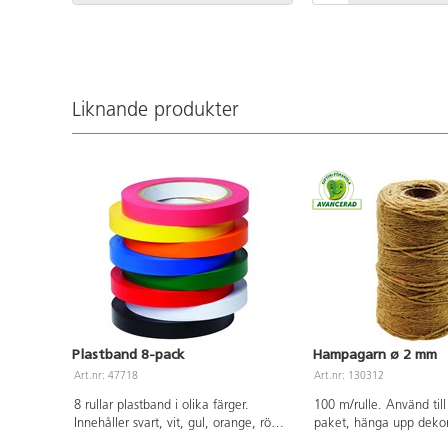
Liknande produkter
Plastband 8-pack
Hampagarn ø 2 mm
Art.nr: 47718
Art.nr: 130312
8 rullar plastband i olika färger.
100 m/rulle. Använd till 
Innehåller svart, vit, gul, orange, röd,
paket, hänga upp dekor
rosa, blå och grön. 15 mm breda, 75
pynt, dekorera krukor, 