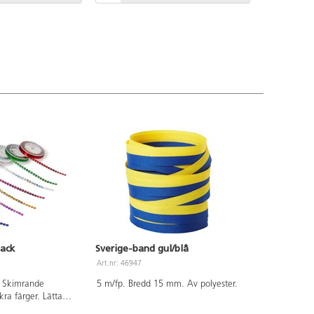
pack
Sverige-band gul/blå
Art.nr: 46947
p. Skimrande
5 m/fp. Bredd 15 mm. Av polyester.
kra färger. Lätta
nda och blir otroligt