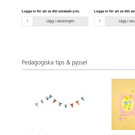
m/rulle. Av PVC utan ftalater.
burkar m.m. PVC-fri.
Logga in för att se ditt avtalade pris.
Logga in för att se ditt av
Lägg i varukorgen
Lägg i va
Pedagogiska tips & pyssel