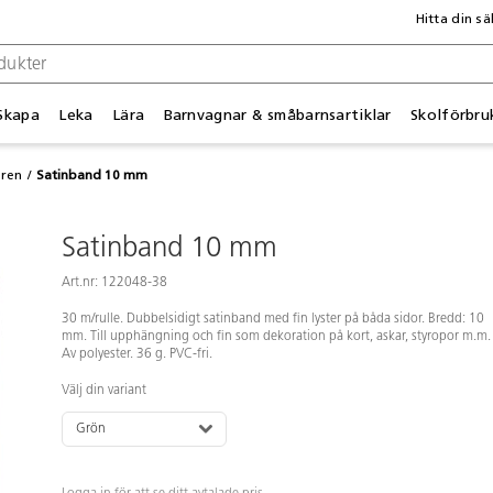
Hitta din sä
Skapa
Leka
Lära
Barnvagnar & småbarnsartiklar
Skolförbru
ören
Satinband 10 mm
Satinband 10 mm
Art.nr: 122048-38
30 m/rulle. Dubbelsidigt satinband med fin lyster på båda sidor. Bredd: 10
mm. Till upphängning och fin som dekoration på kort, askar, styropor m.m.
Av polyester. 36 g. PVC-fri.
Välj din variant
Grön