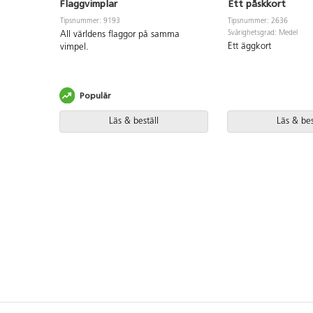
Flaggvimplar
Ett påskkort
Tipsnummer: 9193
Tipsnummer: 2636
Svårighetsgrad: Medel
All världens flaggor på samma
Ett äggkort
vimpel.
Populär
Läs & beställ
Läs & bes