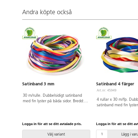
Andra köpte också
Satinband 3 mm
Satinband 4 färger
Art.nr: 45949
30 m/rulle. Dubbelsidigt satinband
4 rullar x 30 m/fp. Dubb
med fin lyster på båda sidor. Bredd: 3
satinband med fin lyste
mm. Till upphängning och som
sidor. Bredd 10 mm. Ingå
dekoration på kort, askar, styropor
grön och vit. Av polyeste
m.m. Av polyester. 28 g. PVC-fri.
Logga in för att se ditt avtalade pris.
Logga in för att se ditt av
Välj variant
Lägg i va