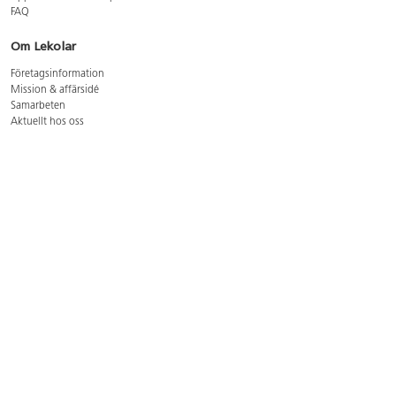
FAQ
Om Lekolar
Företagsinformation
Mission & affärsidé
Samarbeten
Aktuellt hos oss
GDPR
Cookie Policy
Whistleblowing
Lediga jobb
Bruttoprislista lära, skapa, leka 2026-5
Bruttoprislista möbler 2026-3
Bruttoprislista lekplatsutrustning och utemiljö 2026-3
Kontakt
Öppettider kundtjänst: mån-tors 8-17, fre 8-16
Kundtjänst: 0479-19900
kundtjanst@lekolar.se
Besöksadress: Hallarydsvägen 8, 283 36 Osby
Postadress: Box 170, S-283 23 Osby
Växel: 0479-19800