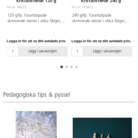
Kristallstenar 120 g
Kristallstenar 240 g
Art.nr: 48272
Art.nr: 135412
A
120 g/fp. Facettslipade
240 g/fp. Facettslipade
skimrande stenar i olika färger,
skimrande stenar i olika färger,
storlekar och former. Av
storlekar och former. Av
akrylplast. PVC-fri.
akrylplast. PVC-fri.
Logga in för att se ditt avtalade pris.
Logga in för att se ditt avtalade pris.
L
Lägg i varukorgen
Lägg i varukorgen
Pedagogiska tips & pyssel