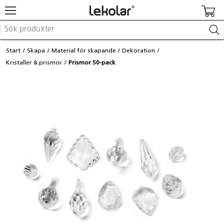
Möbler & inredning
Start
Skapa
Material för skapande
Dekoration
Lekplatsutrustning & utemiljö
Kristaller & prismor
Prismor 50-pack
Skapa
Leka
Lära
Barnvagnar & småbarnsartiklar
Skolförbrukning & kontorsmaterial
Logga in / Registrera dig
Hitta din säljare
Kontakta Lekolar