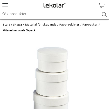
Möbler & inredning
Start
Skapa
Material för skapande
Papprodukter
Pappaskar
Lekplatsutrustning & utemiljö
Vita askar ovala 3-pack
Skapa
Leka
Lära
Barnvagnar & småbarnsartiklar
Skolförbrukning & kontorsmaterial
Logga in / Registrera dig
Hitta din säljare
Kontakta Lekolar