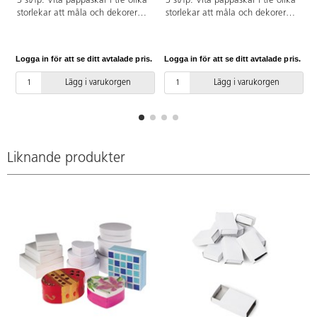
3 st/fp. Vita pappaskar i tre olika
3 st/fp. Vita pappaskar i tre olika
storlekar att måla och dekorera
storlekar att måla och dekorera
på olika sätt. Använd glitter,
på olika sätt. Använd glitter,
mosaik, bokmärken, pärlor,
mosaik, bokmärken, pärlor,
band, dekorationsfärg eller
band, dekorationsfärg eller
Logga in för att se ditt avtalade pris.
Logga in för att se ditt avtalade pris.
L
använd decoupagelack. Mått på
använd decoupagelack. Mått på
största asken ø 12 x 4 cm.
största asken 10x10x4,5 cm.
Lägg i varukorgen
Lägg i varukorgen
Liknande produkter