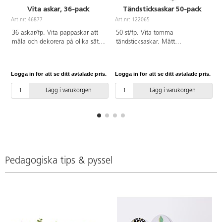
Vita askar, 36-pack
Tändsticksaskar 50-pack
Art.nr: 46877
Art.nr: 122065
A
36 askar/fp. Vita pappaskar att
50 st/fp. Vita tomma
måla och dekorera på olika sätt.
tändsticksaskar. Mått
Använd glitter, mosaik,
5,5x3,5x1,5 cm. Av wellpapp.
bokmärken, pärlor, band,
dekorationsfärg eller använd
Logga in för att se ditt avtalade pris.
Logga in för att se ditt avtalade pris.
L
decoupagelack. I setet ingår 3
olika storlekar av varje form,
Lägg i varukorgen
Lägg i varukorgen
hjärtan 12x12 cm, fyrkantiga,
10x10 cm, ovala, 14x11 cm och
runda, ø 10 cm. Måtten avser de
största askarna.
Pedagogiska tips & pyssel