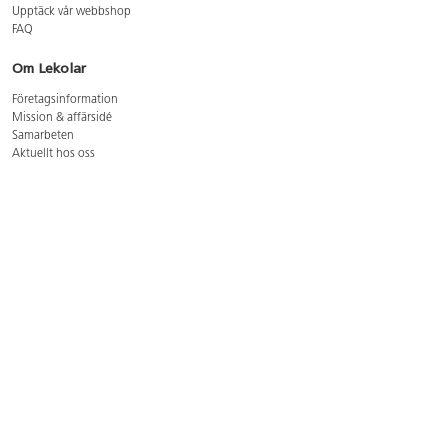
Upptäck vår webbshop
FAQ
Om Lekolar
Företagsinformation
Mission & affärsidé
Samarbeten
Aktuellt hos oss
GDPR
Cookie Policy
Whistleblowing
Lediga jobb
Bruttoprislista lära, skapa, leka 2026-5
Bruttoprislista möbler 2026-3
Bruttoprislista lekplatsutrustning och utemiljö 2026-3
Kontakt
Öppettider kundtjänst: mån-tors 8-17, fre 8-16
Kundtjänst: 0479-19900
kundtjanst@lekolar.se
Besöksadress: Hallarydsvägen 8, 283 36 Osby
Postadress: Box 170, S-283 23 Osby