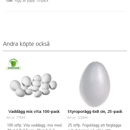
Titel:
Ägg av papp 10-pack
Andra köpte också
Vaddägg mix vita 100-pack
Styroporägg 6x8 cm, 25-pack
Art.nr: 77934
Art.nr: 122044
A
100 st/fp. Vita vaddägg, mix med
25 st/fp. Frigolitägg att färglägga