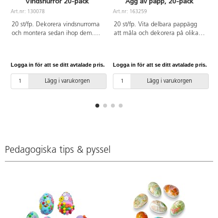
Vindsnurror 20-pack
Ägg av papp, 20-pack
Art.nr: 130078
Art.nr: 163259
A
20 st/fp. Dekorera vindsnurrorna
20 st/fp. Vita delbara pappägg
och montera sedan ihop dem.
att måla och dekorera på olika
Enkla att montera. Medföljer
sätt. Längd: 12 cm.
beskrivning. Av papper, trä och
PP. Från 3 år.
Logga in för att se ditt avtalade pris.
Logga in för att se ditt avtalade pris.
L
Lägg i varukorgen
Lägg i varukorgen
Pedagogiska tips & pyssel