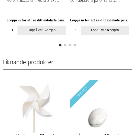
40 st 1,8x2,5 cm, 40 st 2,2x3
och dekorera på olika sätt.
cm, 20 st 2,8x4 cm. PVC-fri.
Mycket användbara i kreativt
skapande. Passar perfekt som
kropp till olika figurer. Av
Logga in för att se ditt avtalade pris.
Logga in för att se ditt avtalade pris.
L
polystyren.
Lägg i varukorgen
Lägg i varukorgen
Liknande produkter