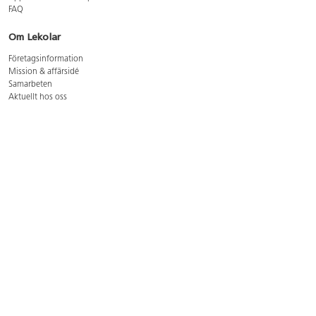
FAQ
Om Lekolar
Företagsinformation
Mission & affärsidé
Samarbeten
Aktuellt hos oss
GDPR
Cookie Policy
Whistleblowing
Lediga jobb
Bruttoprislista lära, skapa, leka 2026-5
Bruttoprislista möbler 2026-3
Bruttoprislista lekplatsutrustning och utemiljö 2026-3
Kontakt
Öppettider kundtjänst: mån-tors 8-17, fre 8-16
Kundtjänst: 0479-19900
kundtjanst@lekolar.se
Besöksadress: Hallarydsvägen 8, 283 36 Osby
Postadress: Box 170, S-283 23 Osby
Växel: 0479-19800