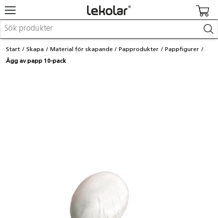
Möbler & inredning
Start
Skapa
Material för skapande
Papprodukter
Pappfigurer
Lekplatsutrustning & utemiljö
Ägg av papp 10-pack
Skapa
Leka
Lära
Barnvagnar & småbarnsartiklar
Skolförbrukning & kontorsmaterial
Logga in / Registrera dig
Hitta din säljare
Kontakta Lekolar