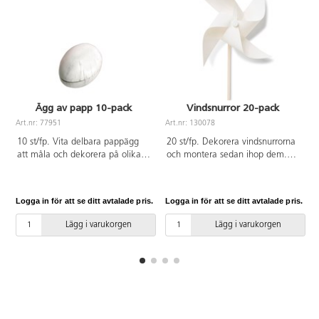
Ägg av papp 10-pack
Vindsnurror 20-pack
Art.nr: 77951
Art.nr: 130078
A
10 st/fp. Vita delbara pappägg
20 st/fp. Dekorera vindsnurrorna
att måla och dekorera på olika
och montera sedan ihop dem.
sätt. Längd: 12 cm.
Enkla att montera. Medföljer
beskrivning. Av papper, trä och
PP. Från 3 år.
Logga in för att se ditt avtalade pris.
Logga in för att se ditt avtalade pris.
L
Lägg i varukorgen
Lägg i varukorgen