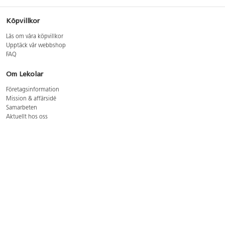
Köpvillkor
Läs om våra köpvillkor
Upptäck vår webbshop
FAQ
Om Lekolar
Företagsinformation
Mission & affärsidé
Samarbeten
Aktuellt hos oss
GDPR
Cookie Policy
Whistleblowing
Lediga jobb
Bruttoprislista lära, skapa, leka 2026-5
Bruttoprislista möbler 2026-3
Bruttoprislista lekplatsutrustning och utemiljö 2026-3
Kontakt
Öppettider kundtjänst: mån-tors 8-17, fre 8-16