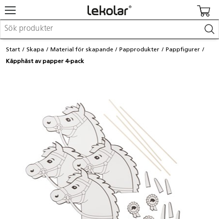
Möbler & inredning
Start
Skapa
Material för skapande
Papprodukter
Pappfigurer
Lekplatsutrustning & utemiljö
Käpphäst av papper 4-pack
Skapa
Leka
Lära
Barnvagnar & småbarnsartiklar
Skolförbrukning & kontorsmaterial
Logga in / Registrera dig
Hitta din säljare
Kontakta Lekolar