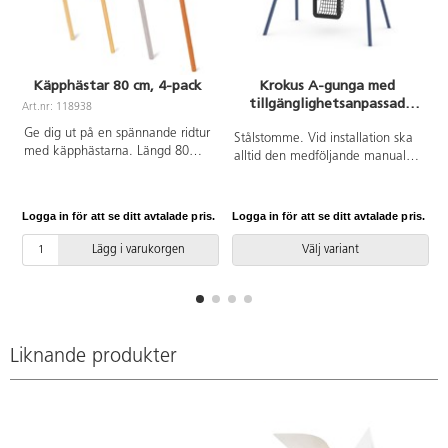
Käpphästar 80 cm, 4-pack
Krokus A-gunga med
tillgänglighetsanpassad
Art.nr: 118938
A
gungsits för barn 3-12 år
Ge dig ut på en spännande ridtur
Stålstomme. Vid installation ska
med käpphästarna. Längd 80
alltid den medföljande manualen
cm, för de lite mindre barnen. Av
användas. Den senaste versionen
polyester och trä. PVC-fri. Från
finns att tillgå på begäran.
18 månader.
Leverantörens artikelnummer
Logga in för att se ditt avtalade pris.
Logga in för att se ditt avtalade pris.
L
ST0517 R12 Inkluderar
markförankring K1.
Lägg i varukorgen
Välj variant
Liknande produkter