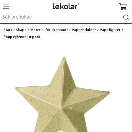
Möbler & inredning
Start
Skapa
Material för skapande
Papprodukter
Pappfigurer
Lekplatsutrustning & utemiljö
Pappstjärnor 10-pack
Skapa
Leka
Lära
Barnvagnar & småbarnsartiklar
Skolförbrukning & kontorsmaterial
Logga in / Registrera dig
Hitta din säljare
Kontakta Lekolar