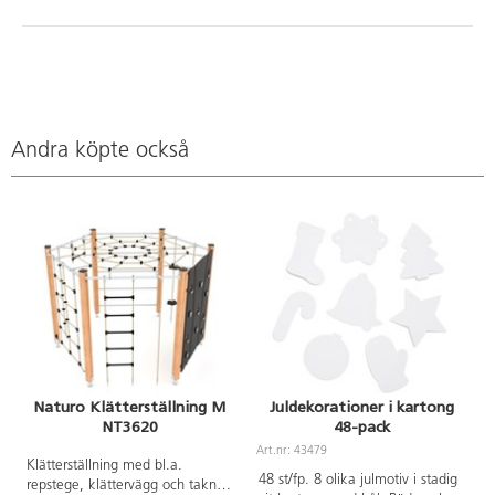
Andra köpte också
Naturo Klätterställning M
Juldekorationer i kartong
NT3620
48-pack
A
Art.nr: 43479
Klätterställning med bl.a.
48 st/fp. 8 olika julmotiv i stadig
repstege, klättervägg och taknät.