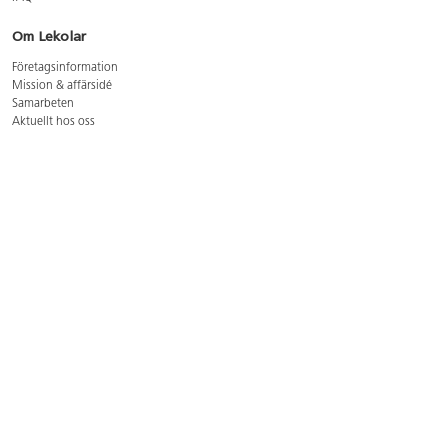
Om Lekolar
Företagsinformation
Mission & affärsidé
Samarbeten
Aktuellt hos oss
GDPR
Cookie Policy
Whistleblowing
Lediga jobb
Bruttoprislista lära, skapa, leka 2026-5
Bruttoprislista möbler 2026-3
Bruttoprislista lekplatsutrustning och utemiljö 2026-3
Kontakt
Öppettider kundtjänst: mån-tors 8-17, fre 8-16
Kundtjänst: 0479-19900
kundtjanst@lekolar.se
Besöksadress: Hallarydsvägen 8, 283 36 Osby
Postadress: Box 170, S-283 23 Osby
Växel: 0479-19800