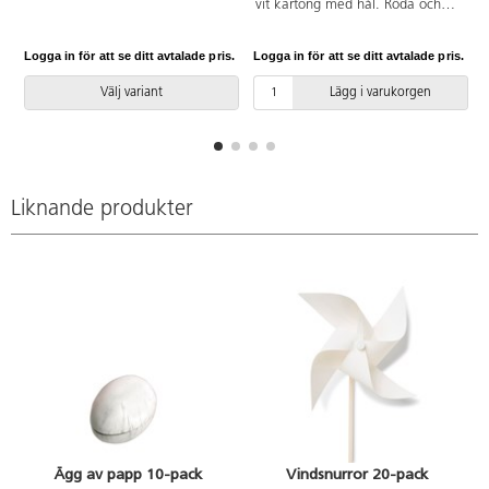
vit kartong med hål. Röda och
Vid installation ska alltid den
gröna satinband för
medföljande manualen
upphängning. Enkla att rita på,
användas. Den senaste versionen
Logga in för att se ditt avtalade pris.
Logga in för att se ditt avtalade pris.
L
måla eller dekorera till fina
finns att tillgå på begäran.
juldekorationer. Motiven mäter
Inkluderar markförankring K1.
Välj variant
Lägg i varukorgen
ca H11xB10 cm. 6 av vardera
julkula, gran, stjärna, julstrumpa,
vante, klocka, snöflinga och
godisstång.
Liknande produkter
Ägg av papp 10-pack
Vindsnurror 20-pack