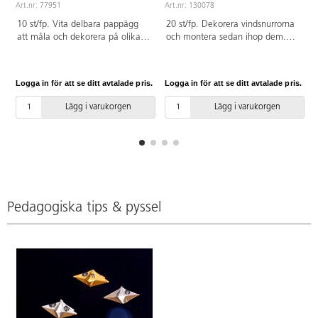
Art.nr: 77951
Art.nr: 130078
A
10 st/fp. Vita delbara pappägg
20 st/fp. Dekorera vindsnurrorna
att måla och dekorera på olika
och montera sedan ihop dem.
sätt. Längd: 12 cm.
Enkla att montera. Medföljer
beskrivning. Av papper, trä och
PP. Från 3 år.
Logga in för att se ditt avtalade pris.
Logga in för att se ditt avtalade pris.
L
Lägg i varukorgen
Lägg i varukorgen
Pedagogiska tips & pyssel