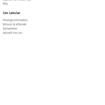
FAQ
Om Lekolar
Företagsinformation
Mission & affärsidé
Samarbeten
Aktuellt hos oss
GDPR
Cookie Policy
Whistleblowing
Lediga jobb
Bruttoprislista lära, skapa, leka 2026-5
Bruttoprislista möbler 2026-3
Bruttoprislista lekplatsutrustning och utemiljö 2026-3
Kontakt
Öppettider kundtjänst: mån-tors 8-17, fre 8-16
Kundtjänst: 0479-19900
kundtjanst@lekolar.se
Besöksadress: Hallarydsvägen 8, 283 36 Osby
Postadress: Box 170, S-283 23 Osby
Växel: 0479-19800