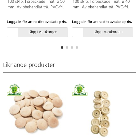
100 st/fp. Förpackade i nät. ø 50
100 st/fp. Förpackade i nät. ø 40
mm. Av obehandlat trä. PVC-fri.
mm. Av obehandlat trä. PVC-fri.
Logga in för att se ditt avtalade pris.
Logga in för att se ditt avtalade pris.
L
Lägg i varukorgen
Lägg i varukorgen
Liknande produkter