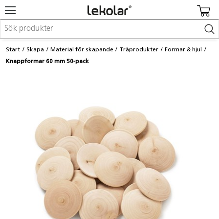
Möbler & inredning
Start
Skapa
Material för skapande
Träprodukter
Formar & hjul
Lekplatsutrustning & utemiljö
Knappformar 60 mm 50-pack
Skapa
Leka
Lära
Barnvagnar & småbarnsartiklar
Skolförbrukning & kontorsmaterial
Logga in / Registrera dig
Hitta din säljare
Kontakta Lekolar