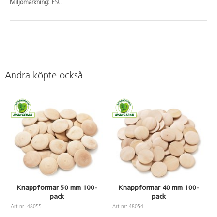
Miljömärkning:
FSC
Andra köpte också
Knappformar 50 mm 100-
Knappformar 40 mm 100-
pack
pack
Art.nr: 48055
Art.nr: 48054
A