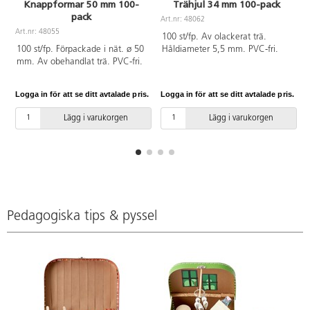
Knappformar 50 mm 100-
Trähjul 34 mm 100-pack
pack
Art.nr: 48062
A
Art.nr: 48055
100 st/fp. Av olackerat trä.
100 st/fp. Förpackade i nät. ø 50
Håldiameter 5,5 mm. PVC-fri.
mm. Av obehandlat trä. PVC-fri.
Logga in för att se ditt avtalade pris.
Logga in för att se ditt avtalade pris.
L
Lägg i varukorgen
Lägg i varukorgen
Pedagogiska tips & pyssel