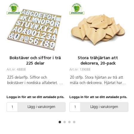
Bokstäver och siffror i trä
Stora trähjärtan att
225 delar
dekorera, 20-pack
A
Art.nr: 48808
Art.nr: 139088
225 delar/fp. Siffror och
20 st/fp. Stora hjärtan av trä att
bokstäver i nordiska alfabetet. 5
måla och dekorera. Hjärtat har
st av varje siffra/bokstav.
ett hål i toppen för att kunna
Tillverkade av vitlaserad
hängas upp. Mått: 7x8x0,7 cm.
Logga in för att se ditt avtalade pris.
Logga in för att se ditt avtalade pris.
L
plywood. Typerna kan målas
Av trä. FSC-märkt. PVC-fri.
eller ritas på med kritor och
Lägg i varukorgen
Lägg i varukorgen
färgpennor. Varje del mäter ca
2,5x4 cm. Tjocklek 2,5 mm.
Levereras i obehandlad ask av
plywood med fack för varje typ.
PVC-fri. Från 3 år.