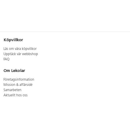
Köpvillkor
Läs om våra köpvillkor
Upptäck vår webbshop
FAQ
Om Lekolar
Företagsinformation
Mission & affärsidé
Samarbeten
Aktuellt hos oss
GDPR
Cookie Policy
Whistleblowing
Lediga jobb
Bruttoprislista lära, skapa, leka 2026-5
Bruttoprislista möbler 2026-3