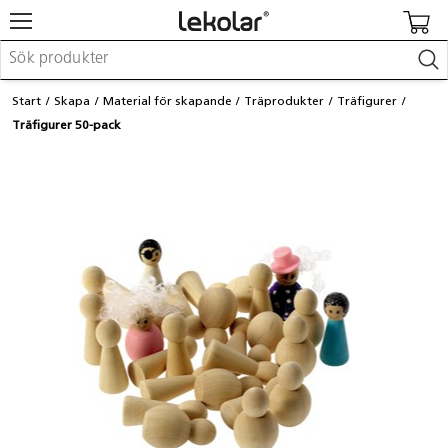
Möbler & inredning
Start
Skapa
Material för skapande
Träprodukter
Träfigurer
Lekplatsutrustning & utemiljö
Träfigurer 50-pack
Skapa
Leka
Lära
Barnvagnar & småbarnsartiklar
Skolförbrukning & kontorsmaterial
Logga in / Registrera dig
Hitta din säljare
Kontakta Lekolar