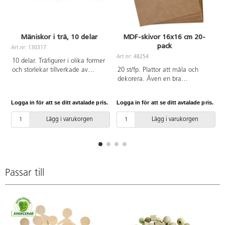
Mäniskor i trä, 10 delar
MDF-skivor 16x16 cm 20-
pack
Art.nr: 130317
Art.nr: 48254
A
10 delar. Träfigurer i olika former
och storlekar tillverkade av
20 st/fp. Plattor att måla och
naturligt bokträ. Låt barnen lära
dekorera. Även en bra
sig om likheter och skillnader,
grundskiva för lerarbeten eller
eller komplettera byggleken.
pärlplattor. Mått: 16x16 cm. Av
Logga in för att se ditt avtalade pris.
Logga in för att se ditt avtalade pris.
L
Inkluderar bomullspåse för enkel
MDF. PVC-fri.
förvaring. Mått: 65-78 mm. Av
Lägg i varukorgen
Lägg i varukorgen
FSC-märkt trä. PVC-fri. Från 18
månader.
Passar till