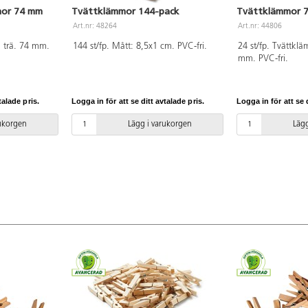
mor 74 mm
Tvättklämmor 144-pack
Tvättklämmor 
Art.nr: 48264
Art.nr: 44806
i trä. 74 mm.
144 st/fp. Mått: 8,5x1 cm. PVC-fri.
24 st/fp. Tvättklä
mm. PVC-fri.
talade pris.
Logga in för att se ditt avtalade pris.
Logga in för att se d
rukorgen
Lägg i varukorgen
Lägg