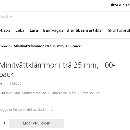
Hitta din sä
Skapa
Leka
Lära
Barnvagnar & småbarnsartiklar
Skolförbru
ämmor
Minitvättklämmor i trä 25 mm, 100-pack
Minitvättklämmor i trä 25 mm, 100-
pack
Art.nr: 113055
100 st/fp. Små tvättklämmor av FSC-märkt trä. Mått: 25 mm. PVC-fri.
Logga in för att se ditt avtalade pris.
Lägg i varukorgen