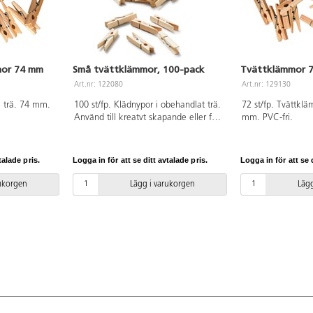
mor 74 mm
Små tvättklämmor, 100-pack
Tvättklämmor 7
Art.nr: 122080
Art.nr: 129130
i trä. 74 mm.
100 st/fp. Klädnypor i obehandlat trä.
72 st/fp. Tvättklä
Använd till kreatvt skapande eller för
mm. PVC-fri.
att hänga upp dina alster. Längd 45
mm. PVC-fri.
talade pris.
Logga in för att se ditt avtalade pris.
Logga in för att se d
rukorgen
Lägg i varukorgen
Lägg