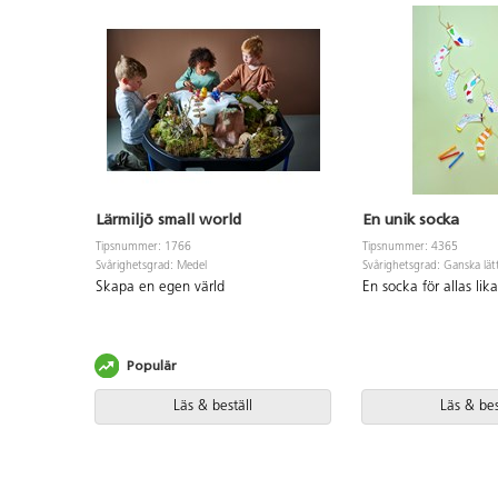
Lärmiljö small world
En unik socka
Tipsnummer: 1766
Tipsnummer: 4365
Svårighetsgrad: Medel
Svårighetsgrad: Ganska lät
Skapa en egen värld
En socka för allas lik
Populär
Läs & beställ
Läs & bes