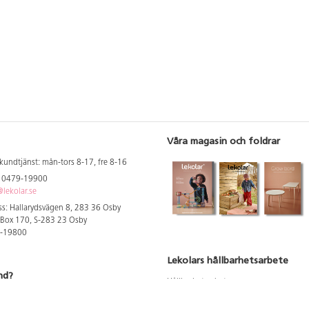
Våra magasin och foldrar
kundtjänst: mån-tors 8-17, fre 8-16
: 0479-19900
lekolar.se
s: Hallarydsvägen 8, 283 36 Osby
 Box 170, S-283 23 Osby
9-19800
Lekolars hållbarhetsarbete
nd?
Hållbarhetsarbete
Hållbarhetsredovisning 2023
 att se dina rabatterade priser
Produktsäkerhet & kvalitet