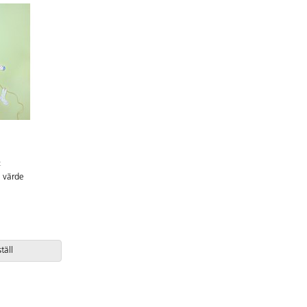
t
a värde
täll