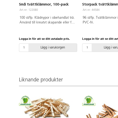
Små tvättklämmor, 100-pack
Storpack tvättkläm
Art.nr: 122080
Art.nr: 44584
100 st/fp. Klädnypor i obehandlat trä.
96 st/fp. Tvättklämmor 
Använd till kreatvt skapande eller för
PVC-fri.
att hänga upp dina alster. Längd 45
mm. PVC-fri.
Logga in för att se ditt avtalade pris.
Logga in för att se ditt av
Lägg i varukorgen
Lägg i va
Liknande produkter