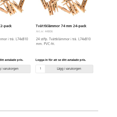
2-pack
Tvättklämmor 74 mm 24-pack
Art.nr: 44806
mmor i trä. L74xB10
24 st/fp. Tvättklämmor i trä. L74xB10
mm. PVC-fri.
itt avtalade pris.
Logga in för att se ditt avtalade pris.
 i varukorgen
Lägg i varukorgen