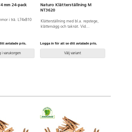
74 mm 24-pack
Naturo Klätterställning M
NT3620
mmor i trä. L74xB10
Klätterställning med bl.a. repstege,
klättervägg och taknät. Vid
installation ska alltid den medföljande
manualen användas. Den senaste
versionen finns att tillgå på begäran.
itt avtalade pris.
Logga in för att se ditt avtalade pris.
Inkluderar markförankring K1.
 i varukorgen
Välj variant