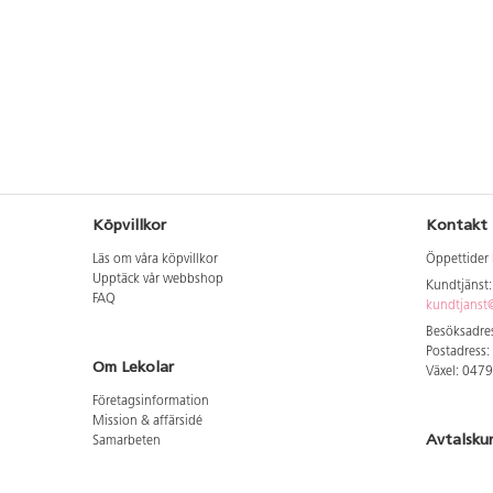
Köpvillkor
Kontakt
Läs om våra köpvillkor
Öppettider 
Upptäck vår webbshop
Kundtjänst
FAQ
kundtjanst@
Besöksadres
Postadress:
Om Lekolar
Växel: 047
Företagsinformation
Mission & affärsidé
Avtalsku
Samarbeten
Aktuellt hos oss
Logga in för
GDPR