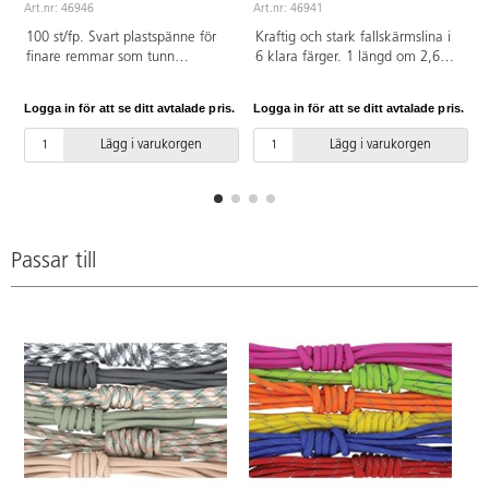
Art.nr: 46946
Art.nr: 46941
100 st/fp. Svart plastspänne för
Kraftig och stark fallskärmslina i
finare remmar som tunn
6 klara färger. 1 längd om 2,6
Paracord, smyckessnoddar och
m/färg, som vardera räcker till ca
knyttrådar. Spännet är 11 mm.
1 armband. ø 4 mm. Spänne
Logga in för att se ditt avtalade pris.
Logga in för att se ditt avtalade pris.
L
Av POM.
46943 passar till.
Lägg i varukorgen
Lägg i varukorgen
Passar till