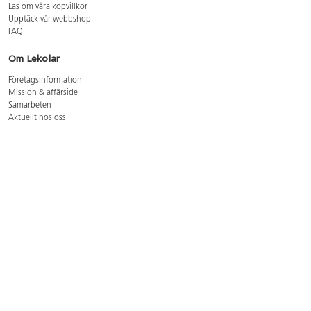
Läs om våra köpvillkor
Upptäck vår webbshop
FAQ
Om Lekolar
Företagsinformation
Mission & affärsidé
Samarbeten
Aktuellt hos oss
GDPR
Cookie Policy
Whistleblowing
Lediga jobb
Bruttoprislista lära, skapa, leka 2026-5
Bruttoprislista möbler 2026-3
Bruttoprislista lekplatsutrustning och utemiljö 2026-3
Kontakt
Öppettider kundtjänst: mån-tors 8-17, fre 8-16
Kundtjänst: 0479-19900
kundtjanst@lekolar.se
Besöksadress: Hallarydsvägen 8, 283 36 Osby