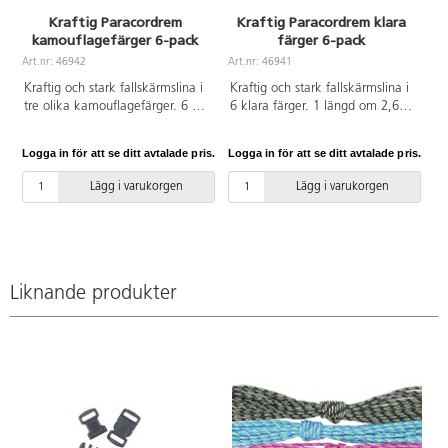
Kraftig Paracordrem
Kraftig Paracordrem klara
kamouflagefärger 6-pack
färger 6-pack
Art.nr: 46942
Art.nr: 46941
Kraftig och stark fallskärmslina i
Kraftig och stark fallskärmslina i
tre olika kamouflagefärger. 6 st
6 klara färger. 1 längd om 2,6
längder om 2,6 m, som vardera
m/färg, som vardera räcker till
räcker till ca 1 armband. ø 4
ca 1 armband. ø 4 mm. Spänne
Logga in för att se ditt avtalade pris.
Logga in för att se ditt avtalade pris.
mm. Spänne 46943 passar till.
46943 passar till.
Lägg i varukorgen
Lägg i varukorgen
Liknande produkter