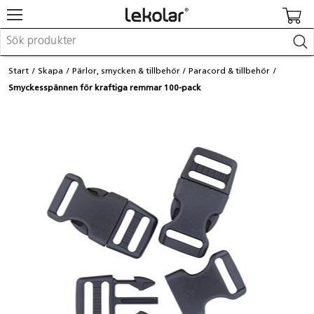
Möbler & inredning
Start
Skapa
Pärlor, smycken & tillbehör
Paracord & tillbehör
Lekplatsutrustning & utemiljö
Smyckesspännen för kraftiga remmar 100-pack
Skapa
Leka
Lära
Barnvagnar & småbarnsartiklar
Skolförbrukning & kontorsmaterial
Logga in / Registrera dig
Hitta din säljare
Kontakta Lekolar