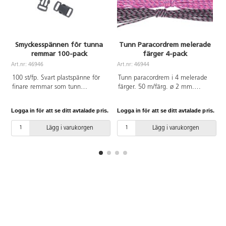
Smyckesspännen för tunna
Tunn Paracordrem melerade
remmar 100-pack
färger 4-pack
Art.nr: 46946
Art.nr: 46944
100 st/fp. Svart plastspänne för
Tunn paracordrem i 4 melerade
finare remmar som tunn
färger. 50 m/färg. ø 2 mm.
Paracord, smyckessnoddar och
Spänne 46946 passar till.
knyttrådar. Spännet är 11 mm.
Logga in för att se ditt avtalade pris.
Logga in för att se ditt avtalade pris.
L
Av POM.
Lägg i varukorgen
Lägg i varukorgen