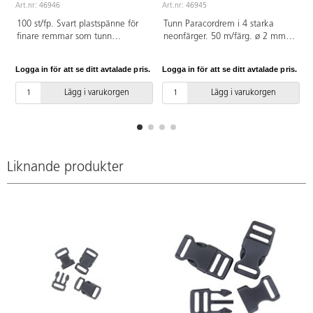
Art.nr: 46946
Art.nr: 46945
A
100 st/fp. Svart plastspänne för
Tunn Paracordrem i 4 starka
finare remmar som tunn
neonfärger. 50 m/färg. ø 2 mm.
Paracord, smyckessnoddar och
Spänne 46946 passar till.
knyttrådar. Spännet är 11 mm.
Logga in för att se ditt avtalade pris.
Logga in för att se ditt avtalade pris.
L
Av POM.
Lägg i varukorgen
Lägg i varukorgen
Liknande produkter