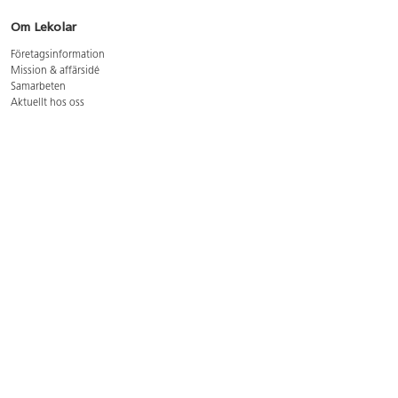
Om Lekolar
Företagsinformation
Mission & affärsidé
Samarbeten
Aktuellt hos oss
GDPR
Cookie Policy
Whistleblowing
Lediga jobb
Bruttoprislista lära, skapa, leka 2026-5
Bruttoprislista möbler 2026-3
Bruttoprislista lekplatsutrustning och utemiljö 2026-3
Kontakt
Öppettider kundtjänst: mån-tors 8-17, fre 8-16
Kundtjänst: 0479-19900
kundtjanst@lekolar.se
Besöksadress: Hallarydsvägen 8, 283 36 Osby
Postadress: Box 170, S-283 23 Osby
Växel: 0479-19800