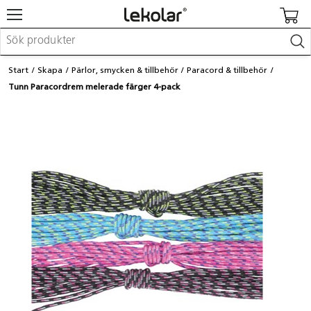
Möbler & inredning
Start
Skapa
Pärlor, smycken & tillbehör
Paracord & tillbehör
Lekplatsutrustning & utemiljö
Tunn Paracordrem melerade färger 4-pack
Skapa
Leka
Lära
Barnvagnar & småbarnsartiklar
Skolförbrukning & kontorsmaterial
Logga in / Registrera dig
Hitta din säljare
Kontakta Lekolar