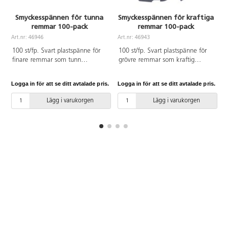
Smyckesspännen för tunna
Smyckesspännen för kraftiga
remmar 100-pack
remmar 100-pack
Art.nr: 46946
Art.nr: 46943
100 st/fp. Svart plastspänne för
100 st/fp. Svart plastspänne för
finare remmar som tunn
grövre remmar som kraftig
Paracord, smyckessnoddar och
Paracord och makramégarn.
knyttrådar. Spännet är 11 mm.
Spännet är 16 mm. Av POM.
Logga in för att se ditt avtalade pris.
Logga in för att se ditt avtalade pris.
L
Av POM.
Lägg i varukorgen
Lägg i varukorgen