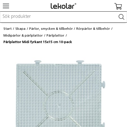
Möbler & inredning
Start
Skapa
Pärlor, smycken & tillbehör
Rörpärlor & tillbehör
Lekplatsutrustning & utemiljö
Midipärlor & pärlplattor
Pärlplattor
Skapa
Pärlplattor Midi fyrkant 15x15 cm 10-pack
Leka
Lära
Barnvagnar & småbarnsartiklar
Skolförbrukning & kontorsmaterial
Logga in / Registrera dig
Hitta din säljare
Kontakta Lekolar