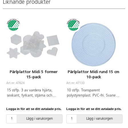
förvaring.
Liknande produkter
Pärlorna är
tillverkade av
sockerrör och
är 100 %
återvinningsbara.
Går att
använda till
pärlplattor.
PVC-fri. Från
3 år.
Pärlplattor Midi 5 former
Pärlplattor Midi rund 15 cm
15-pack
10-pack
Art.nr: 47624
Art.nr: 47133
A
15 st/fp. 3 av vardera hjärta,
10 st/fp. Transparent
sexkant, fyrkant, stjärna och
polystyrenplast. PVC-fri. Svanen
cirkel. Transparent. Mått ca 7,5-
Licensnummer 3095 0007.
10x7,5x10 cm. PVC-fri.
Logga in för att se ditt avtalade pris.
Logga in för att se ditt avtalade pris.
L
Svanenmärkt, licensnummer
3095 0007.
Lägg i varukorgen
Lägg i varukorgen