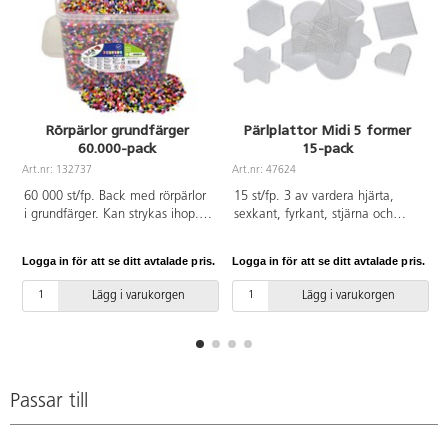
Rörpärlor grundfärger
Pärlplattor Midi 5 former
60.000-pack
15-pack
Art.nr: 132737
Art.nr: 47624
A
60 000 st/fp. Back med rörpärlor
15 st/fp. 3 av vardera hjärta,
i grundfärger. Kan strykas ihop. ø
sexkant, fyrkant, stjärna och
5 mm, håldiameter 2,5 mm. Av
cirkel. Transparent. Mått ca 7,5-
PE. PVC-fri. Går att använda till
10x7,5x10 cm. PVC-fri.
Logga in för att se ditt avtalade pris.
Logga in för att se ditt avtalade pris.
L
pärlplattor. Svanenmärkt,
Svanenmärkt, licensnummer
licensnummer 3095 0007. Från 3
3095 0007.
Lägg i varukorgen
Lägg i varukorgen
år.
Passar till