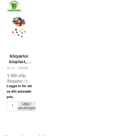
Rörpärlor
bioplast, i
hink 5000-
Art.nr: 130068
pack
5 000 st/fp.
Rörpärlor i tio
Logga in för att
olika färger. ø
se ditt avtalade
5 mm, ø hål
pris.
2,5 mm. Kan
strykas ihop.
Lägg i
varukorgen
Levereras i
transparent
hink med
lock för
praktisk