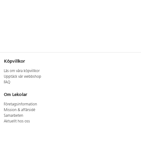
Köpvillkor
Läs om våra köpvillkor
Upptäck vår webbshop
FAQ
Om Lekolar
Företagsinformation
Mission & affärsidé
Samarbeten
Aktuellt hos oss
GDPR
Cookie Policy
Whistleblowing