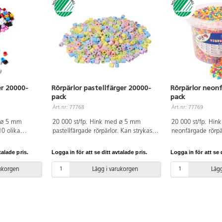
er 20000-
Rörpärlor pastellfärger 20000-
Rörpärlor neon
pack
pack
Art.nr: 77768
Art.nr: 77769
d ø 5 mm
20 000 st/fp. Hink med ø 5 mm
20 000 st/fp. Hi
10 olika
pastellfärgade rörpärlor. Kan strykas
neonfärgade rörpä
p. Håldiameter
ihop. Håldiameter 2,5 mm. Av PE.
ihop. Håldiamete
 Går att
PVC-fri. Går att använda till
Går att använda til
talade pris.
Logga in för att se ditt avtalade pris.
Logga in för att se d
. Svanenmärkt,
pärlplattor. Svanenmärkt,
fri. Svanenmärkt
. Från 3 år.
licensnummer 3095 0007. Från 3 år.
0007. Från 3 år.
rukorgen
Lägg i varukorgen
Lägg