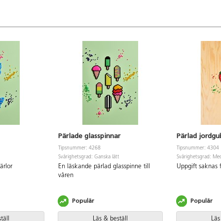
Pärlade glasspinnar
Pärlad jordg
Tipsnummer: 4268
Tipsnummer: 4304
Svårighetsgrad: Ganska lätt
Svårighetsgrad: Me
ärlor
En läskande pärlad glasspinne till
Uppgift saknas fö
våren
Populär
Populär
täll
Läs & beställ
Läs