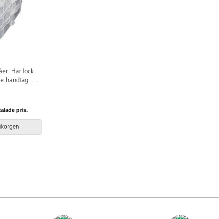
åer. Har lock
e handtag i
ch förvaring av
vå innehåller 6
hel
talade pris.
ca 6 000
13xL16,5xH15,5
rukorgen