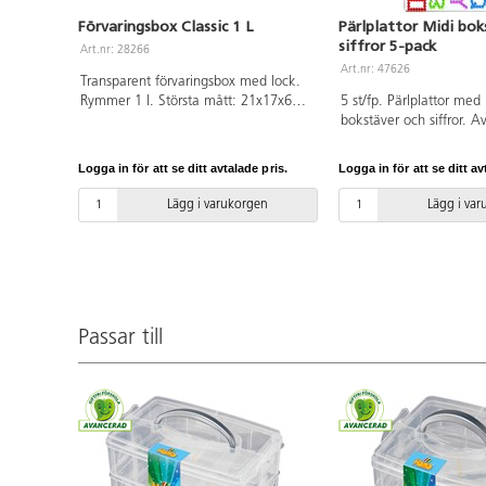
Förvaringsbox Classic 1 L
Pärlplattor Midi bok
siffror 5-pack
Art.nr: 28266
Art.nr: 47626
Transparent förvaringsbox med lock.
Rymmer 1 l. Största mått: 21x17x6
5 st/fp. Pärlplattor med
cm. Av polypropen.
bokstäver och siffror. A
Logga in för att se ditt avtalade pris.
Logga in för att se ditt av
Lägg i varukorgen
Lägg i va
Passar till