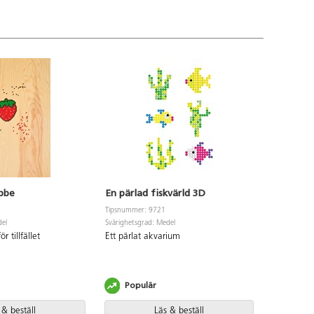
ubbe
En pärlad fiskvärld 3D
En pärla
Tipsnummer: 9721
Tipsnummer
del
Svårighetsgrad: Medel
Svårighetsgr
r tillfället
Ett pärlat akvarium
En pärlad 
Populär
Popu
 & beställ
Läs & beställ