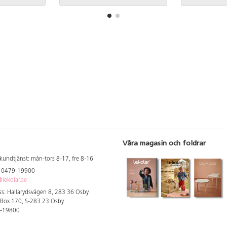
Våra magasin och foldrar
kundtjänst: mån-tors 8-17, fre 8-16
: 0479-19900
lekolar.se
s: Hallarydsvägen 8, 283 36 Osby
 Box 170, S-283 23 Osby
9-19800