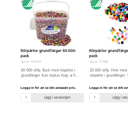
Rörpärlor grundfärger 60.000-
Rörpärlor grundfärg
pack
pack
Art.nr: 132737
Art.nr: 77765
60 000 st/fp. Back med rörpärlor i
20 000 st/fp. Hink me
grundfärger. Kan strykas ihop. ø 5
rörpärlor i grundfärger. 
mm, håldiameter 2,5 mm. Av PE.
färger. Kan strykas iho
PVC-fri. Går att använda till
2,5 mm. Av PE. PVC-fri.
Logga in för att se ditt avtalade pris.
Logga in för att se ditt av
pärlplattor. Svanenmärkt,
använda till pärlplattor
licensnummer 3095 0007. Från 3 år.
licensnummer 3095 0007
Lägg i varukorgen
Lägg i va