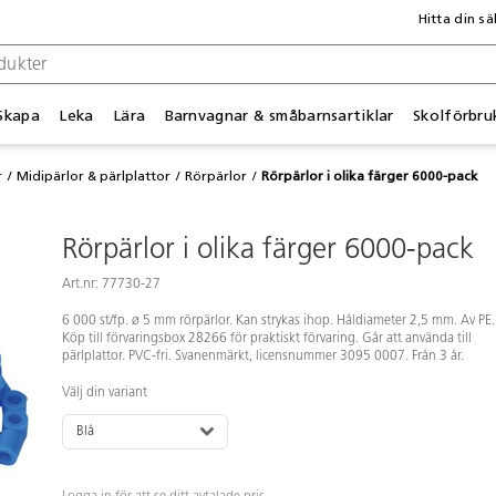
Hitta din sä
Skapa
Leka
Lära
Barnvagnar & småbarnsartiklar
Skolförbru
r
Midipärlor & pärlplattor
Rörpärlor
Rörpärlor i olika färger 6000-pack
Rörpärlor i olika färger 6000-pack
Art.nr: 77730-27
6 000 st/fp. ø 5 mm rörpärlor. Kan strykas ihop. Håldiameter 2,5 mm. Av PE.
Köp till förvaringsbox 28266 för praktiskt förvaring. Går att använda till
pärlplattor. PVC-fri. Svanenmärkt, licensnummer 3095 0007. Från 3 år.
Välj din variant
Blå