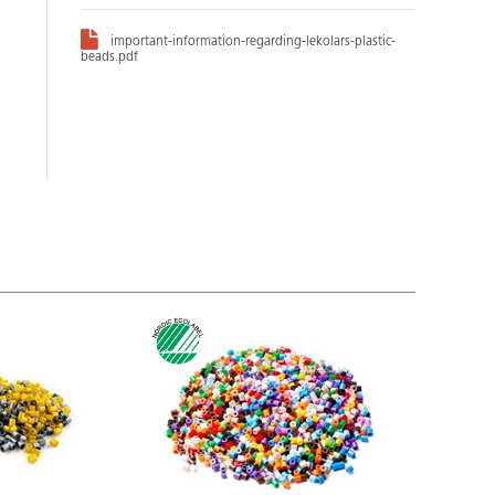
important-information-regarding-lekolars-plastic-
beads.pdf