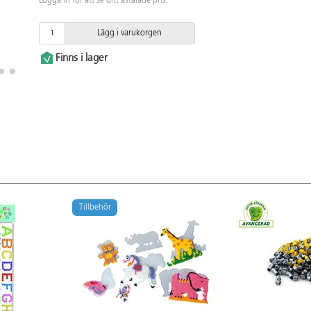
Logga in för att se ditt avtalade pris.
Lägg i varukorgen
Finns i lager
Tillbehör