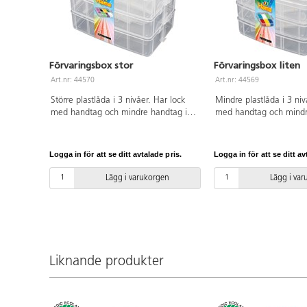
Förvaringsbox stor
Förvaringsbox liten
Art.nr: 44570
Art.nr: 44569
Större plastlåda i 3 nivåer. Har lock
Mindre plastlåda i 3 niv
med handtag och mindre handtag i
med handtag och mindr
sidorna. För sortering och förvaring av
sidorna. För sortering o
t.ex. rörpärlor. Varje nivå innehåller 8
t.ex. rörpärlor. Varje ni
fack, totalt 24 fack. En hel
fack, totalt 18 fack. En 
Logga in för att se ditt avtalade pris.
Logga in för att se ditt av
förvaringslåda rymmer ca 12 000
förvaringslåda rymmer 
midirörpärlor. Mått: B19xL24xH15,5
midirörpärlor. Mått: B
Lägg i varukorgen
Lägg i va
cm. Av PP. PVC-fri.
cm. Av PP. PVC-fri.
Liknande produkter