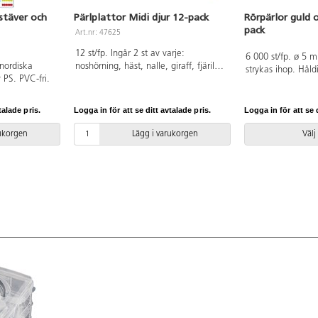
stäver och
Pärlplattor Midi djur 12-pack
Rörpärlor guld o
pack
Art.nr: 47625
12 st/fp. Ingår 2 st av varje:
6 000 st/fp. ø 5 m
 nordiska
noshörning, häst, nalle, giraff, fjäril
strykas ihop. Hål
v PS. PVC-fri.
och elefant. Elefantens mått är ca
PE. Köp till förva
15x13 cm. Av PS. PVC-fri.
praktiskt förvarin
till pärlplattor. PV
talade pris.
Logga in för att se ditt avtalade pris.
Logga in för att se d
rukorgen
Lägg i varukorgen
Välj