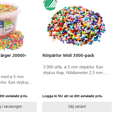
färger 20000-
Rörpärlor Midi 3000-pack
3 000 st/fp. ø 5 mm rörpärlor. Kan
strykas ihop. Håldiameter 2,5 mm.
nk med ø 5 mm
Går att använda till pärlplattor. Av PE.
rlor. Kan strykas
PVC-fri. Från 3 år.
r 2,5 mm. Av PE.
l pärlplattor. PVC-
itt avtalade pris.
Logga in för att se ditt avtalade pris.
, licensnummer 3095
 i varukorgen
Välj variant