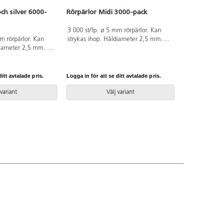
ch silver 6000-
Rörpärlor Midi 3000-pack
3 000 st/fp. ø 5 mm rörpärlor. Kan
m rörpärlor. Kan
strykas ihop. Håldiameter 2,5 mm.
diameter 2,5 mm. Av
Går att använda till pärlplattor. Av PE.
ringsbox 28266 för
PVC-fri. Från 3 år.
g. Går att använda
C-fri. Från 3 år.
itt avtalade pris.
Logga in för att se ditt avtalade pris.
 variant
Välj variant