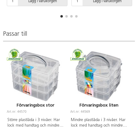
Lägg i varukorgen
Lägg i varukorgen
Passar till
Förvaringsbox stor
Förvaringsbox liten
Art.nr: 44570
Art.nr: 44569
Större plastlåda i 3 nivåer. Har
Mindre plastlåda i 3 nivåer. Har
lock med handtag och mindre
lock med handtag och mindre
handtag i sidorna. För sortering
handtag i sidorna. För sortering
och förvaring av t.ex. rörpärlor.
och förvaring av t.ex. rörpärlor.