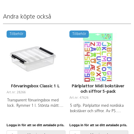
Andra köpte också
Tillbehör
Tillbehör
Förvaringsbox Classic 1 L
Pärlplattor Midi bokstäver
och siffror 5-pack
Art.nr: 28266
A
Art.nr: 47626
Transparent förvaringsbox med
lock. Rymmer 1 l. Största mått:
5 st/fp. Pärlplattor med nordiska
21x17x6 cm. Av polypropen.
bokstäver och siffror. Av PS.
PVC-fri.
Logga in för att se ditt avtalade pris.
Logga in för att se ditt avtalade pris.
L