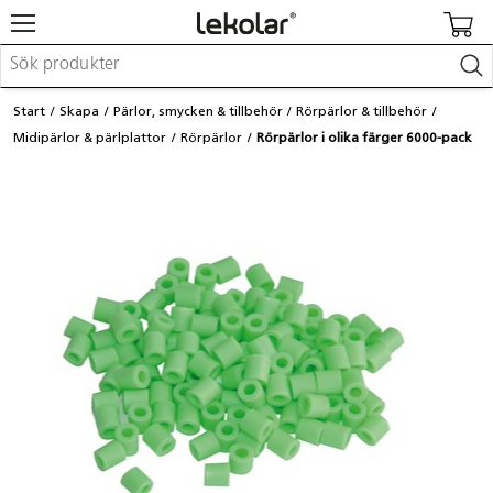
Möbler & inredning
Start
Skapa
Pärlor, smycken & tillbehör
Rörpärlor & tillbehör
Lekplatsutrustning & utemiljö
Midipärlor & pärlplattor
Rörpärlor
Rörpärlor i olika färger 6000-pack
Skapa
Leka
Lära
Barnvagnar & småbarnsartiklar
Skolförbrukning & kontorsmaterial
Logga in / Registrera dig
Hitta din säljare
Kontakta Lekolar