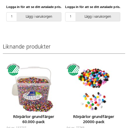
Varje nivå innehåller 8 fack,
Varje nivå innehåller 6 fack,
Logga in för att se ditt avtalade pris.
Logga in för att se ditt avtalade pris.
totalt 24 fack. En hel
totalt 18 fack. En hel
förvaringslåda rymmer ca 12
förvaringslåda rymmer ca 6 000
Lägg i varukorgen
Lägg i varukorgen
000 midirörpärlor. Mått:
midirörpärlor. Mått:
B19xL24xH15,5 cm. Av PP. PVC-
B13xL16,5xH15,5 cm. Av PP.
fri.
PVC-fri.
Liknande produkter
Rörpärlor grundfärger
Rörpärlor grundfärger
60.000-pack
20000-pack