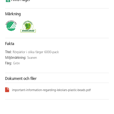
Finns i lager
Märkning
Fakta
Titel:
Rörpärlor i olika färger 6000-pack
Miljömärkning:
Svanen
Färg:
Grön
Dokument och filer
important-information-regarding-lekolars-plastic-beads.pdf