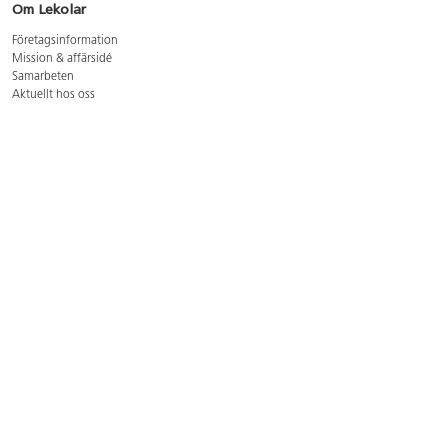
Om Lekolar
Företagsinformation
Mission & affärsidé
Samarbeten
Aktuellt hos oss
GDPR
Cookie Policy
Whistleblowing
Lediga jobb
Bruttoprislista lära, skapa, leka 2026-5
Bruttoprislista möbler 2026-3
Bruttoprislista lekplatsutrustning och utemiljö 2026-3
Kontakt
Öppettider kundtjänst: mån-tors 8-17, fre 8-16
Kundtjänst: 0479-19900
kundtjanst@lekolar.se
Besöksadress: Hallarydsvägen 8, 283 36 Osby
Postadress: Box 170, S-283 23 Osby
Växel: 0479-19800
Avtalskund?