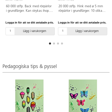
Art.nr: 132737
Art.nr: 77765
A
60 000 st/fp. Back med rörpärlor
20 000 st/fp. Hink med ø 5 mm
i grundfärger. Kan strykas ihop. ø
rörpärlor i grundfärger. 10 olika
5 mm, håldiameter 2,5 mm. Av
färger. Kan strykas ihop.
PE. PVC-fri. Går att använda till
Håldiameter 2,5 mm. Av PE.
Logga in för att se ditt avtalade pris.
Logga in för att se ditt avtalade pris.
L
pärlplattor. Svanenmärkt,
PVC-fri. Går att använda till
licensnummer 3095 0007. Från 3
pärlplattor. Svanenmärkt,
Lägg i varukorgen
Lägg i varukorgen
år.
licensnummer 3095 0007. Från 3
år.
Pedagogiska tips & pyssel