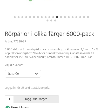
Rörpärlor i olika färger 6000-pack
Art.nr: 77730-37
6 000 st/fp. ø 5 mm rörpärlor. Kan strykas ihop. Håldiameter 2,5 mm. Av PE.
Köp till förvaringsbox 28266 för praktiskt förvaring. Går att använda till
pärlplattor. PVC-fri. Svanenmärkt, licensnummer 3095 0007. Från 3 år.
Välj din variant
Ljusgrön
Logga in för att se ditt avtalade pris.
Lägg i varukorgen