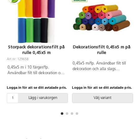
Storpack dekorationsfilt på
Dekorationsfilt 0,45x5 m på
rulle 0,45x5 m
rulle
Art.nr: 129658
A
0,45x5 m/fp. Användbar filt till
0,45x5 m i 10 färger/fp.
dekoration och alla slags
Användbar filt till dekoration och
hobbyarbeten. Filten är lätt att sy
alla slags hobbyarbeten. Filten är
och klippa i och kanterna fransar
lätt att sy och klippa i och
inte. 170 g. Av 100 % polyester.
Logga in för att se ditt avtalade pris.
Logga in för att se ditt avtalade pris.
L
kanterna fransar inte. Ingår
Levereras på rulle. PVC-fri.
solgul, orange, röd, rosa, lila,
Lägg i varukorgen
Välj variant
blå, ljusgrön, mörkgrön, svart och
vit. 170 g. Av 100 % polyester.
Filten levereras på rullar. PVC-fri.