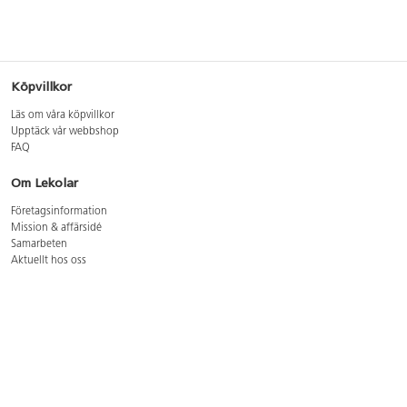
Köpvillkor
Läs om våra köpvillkor
Upptäck vår webbshop
FAQ
Om Lekolar
Företagsinformation
Mission & affärsidé
Samarbeten
Aktuellt hos oss
GDPR
Cookie Policy
Whistleblowing
Lediga jobb
Bruttoprislista lära, skapa, leka 2026-5
Bruttoprislista möbler 2026-3
Bruttoprislista lekplatsutrustning och utemiljö 2026-3