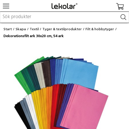
Möbler & inredning
Start
Skapa
Textil
Tyger & textilprodukter
Filt & hobbytyger
Lekplatsutrustning & utemiljö
Dekorationsfilt ark 30x20 cm, 54 ark
Skapa
Leka
Lära
Barnvagnar & småbarnsartiklar
Skolförbrukning & kontorsmaterial
Logga in / Registrera dig
Hitta din säljare
Kontakta Lekolar