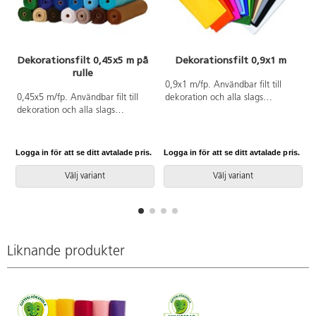
Dekorationsfilt 0,45x5 m på
Dekorationsfilt 0,9x1 m
rulle
0,9x1 m/fp. Användbar filt till
A
0,45x5 m/fp. Användbar filt till
dekoration och alla slags
dekoration och alla slags
hobbyarbeten. Filten är lätt att sy
hobbyarbeten. Filten är lätt att sy
och klippa i och kanterna fransar
och klippa i och kanterna fransar
inte. 160 g. Av 100 % polyester.
inte. 170 g. Av 100 % polyester.
PVC-fri.
Logga in för att se ditt avtalade pris.
Logga in för att se ditt avtalade pris.
L
Levereras på rulle. PVC-fri.
Välj variant
Välj variant
Liknande produkter