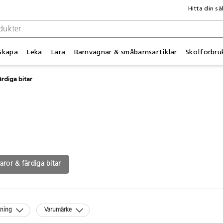
Hitta din sä
Skapa
Leka
Lära
Barnvagnar & småbarnsartiklar
Skolförbru
ärdiga bitar
aror & färdiga bitar
kning
Varumärke