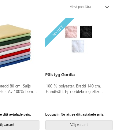
Mest populära
Pälstyg Gorilla
bredd 80 cm. Säljs
100 % polyester. Bredd 140 cm.
meter. Av 100% bomull
Handtvätt. Ej klorblekning eller
®-certifierad, klass I
torktumling. Endast hela meter.
PVC-fri.
e ditt avtalade pris.
Logga in för att se ditt avtalade pris.
lj variant
Välj variant