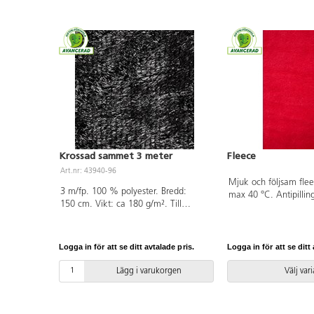
Krossad sammet 3 meter
Fleece
Art.nr: 43940-96
Mjuk och följsam flee
3 m/fp. 100 % polyester. Bredd:
max 40 °C. Antipillin
150 cm. Vikt: ca 180 g/m². Till
290 g/m². Bredd 140 
utklädning, teater, heminredning,
i hela meter. Av 100
pyssel m.m. Handtvätt. PVC-fri.
är OEKO-TEX®-certifie
(Standard 100). PVC-f
Logga in för att se ditt avtalade pris.
Logga in för att se ditt 
Lägg i varukorgen
Välj var