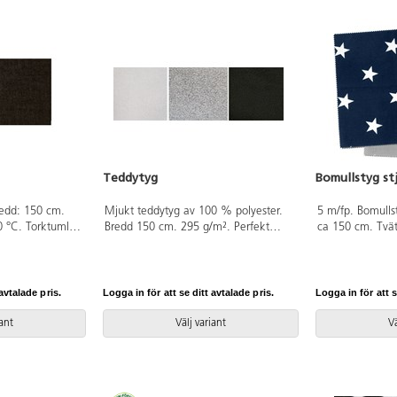
Teddytyg
Bomullstyg st
redd: 150 cm.
Mjukt teddytyg av 100 % polyester.
5 m/fp. Bomulls
0 °C. Torktumlas
Bredd 150 cm. 295 g/m². Perfekt
ca 150 cm. Tvätt
%. Av 100%
både för pyssel och sömnad. Sy din
torktumling. Str
-TEX®-
egen kramfigur. Endast hela meter.
100% bomull s
tandard 100).
certifierad, klas
avtalade pris.
Logga in för att se ditt avtalade pris.
Logga in för att s
iant
Välj variant
Vä