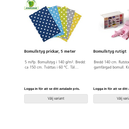
Bomullstyg prickar, 5 meter
Bomullstyg rutigt
5 m/fp. Bomullstyg i 140 g/m². Bredd:
Bredd 140 cm. Rutsto
ca 150 cm. Tvättas i 60 °C. Tål
garnfärgad bomull. K
torktumling. Strykning 3 prickar. Av
Tvättas i 40 grader. E
100% bomull som är OEKO-TEX®-
meter. Av 100% bomu
certifierad, klass II (Standard 100).
OEKO-TEX®-certifierad
PVC-fri.
(Standard 100).
Logga in för att se ditt avtalade pris.
Logga in för att se ditt 
Välj variant
Välj var