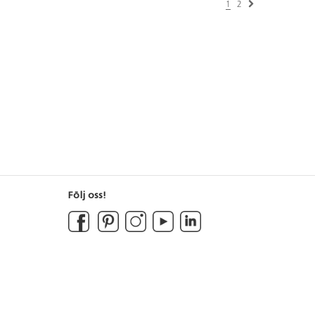
1
2
Följ oss!