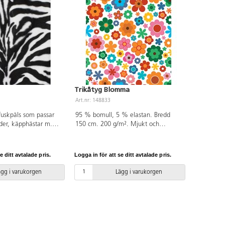
Trikåtyg Blomma
Art.nr: 148833
fuskpäls som passar
95 % bomull, 5 % elastan. Bredd
läder, käpphästar m.m.
150 cm. 200 g/m². Mjukt och
äljers per meter.
följsamt trikåtyg. Tyget har en
% polyester.
stickning som ger en töjbar effekt.
Detta gör det enkelt att sy din egen
e ditt avtalade pris.
Logga in för att se ditt avtalade pris.
mössa eller halsduk. Tvätta i 40
grader. GOTS-certifierat. Endast hela
ägg i varukorgen
Lägg i varukorgen
meter. Inspiration hittar ni på våra
tipsnummer 3027, 3028, 3029 och
3030.