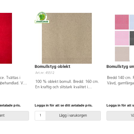
Bomullstyg oblekt
Bomullstyg sm
Art.nr: 45512
ce. Tvättas i
Bredd 140 cm. 
100 % oblekt bomull. Bredd: 160 cm.
gbehandlad. Vikt
Vävd, garnfärga
En kraftig och slitstark kvalitet i
cm. Säljs endast
5 %. Tvättas i 
naturvitt. Tvättas i 40 °C. Torktumla
% polyester som
meter. Av 100%
ej. Krymper ca 3-5 %. 265 g/m².
rad, klass I
OEKO-TEX®-certi
Endast hela meter. PVC-fri.
ri.
(Standard 100).
avtalade pris.
Logga in för att se ditt avtalade pris.
Logga in för att s
iant
Lägg i varukorgen
Vä