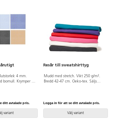
årutigt
Resår till sweatshirttyg
Rutstorlek 4 mm.
Mudd med stretch. Vikt 250 g/m².
d bomull. Krymper 3-
Bredd 42-47 cm. Oeko-tex. Säljs
40 grader. Endast hela
endast i hela meter. Av 95% bomull
 bomull som är
och 5% elasten. som är OEKO-TEX®-
fierad, klass I
certifierad, klass I (Standard 100).
e ditt avtalade pris.
Logga in för att se ditt avtalade pris.
lj variant
Välj variant