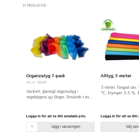
37 PRODUKTER
Organzatyg 7-pack
Alltyg, 5 meter
Art.nr: 58260
5 meter. Färgad väv. 
Vackert, glansigt organzatyg i
°C, krymper 3–5 %. 
regnbågens sju färger. Används t.ex.
145 g/m². 5 m/förpack
till att skapa visuella effekter, till
Limegrön kan använ
musik och rörelse eller för att skapa
greenscreen.) Av 10
en mysig miljö. Innehåller 7 olika
är OEKO-TEX®-certifie
Logga in för att se ditt avtalade pris.
Logga in för att se ditt 
färger. PVC-fri.
(Standard 100). PVC-f
Lägg i varukorgen
Välj var