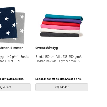
järnor, 5 meter
Sweatshirttyg
tyg i 140 g/m². Bredd:
Bredd 150 cm. Vikt 235-250 g/m².
as i 60 °C. Tål
Flossad baksida. Krymper max. 5 %.
ykning 3 prickar. Av
Oeko-tex. Säljs endast i hela meter.
om är OEKO-TEX®-
Av 100% bomull som är OEKO-TEX®-
s II (Standard 100).
certifierad, klass I (Standard 100).
e ditt avtalade pris.
Logga in för att se ditt avtalade pris.
lj variant
Välj variant