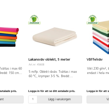
Lakansväv oblekt, 5 meter
Våffelväv
Art.nr: 45608
Tvättas i max 60
Vikt 230 g/m², 
5 m/fp. Oblekt råväv. Tvättas i max
Bredd: 150 cm,
endast i hela 
60 °C, krymper 3-5 %. Bredd:
ning. (Tips:
som är OEKO-TEX
170 cm, 145 g/m². Av 100% bomull
das som
(Standard 100). 
som är OEKO-TEX®-certifierad, klass I
0% bomull som
(Standard 100). PVC-fri.
rad, klass I
avtalade pris.
Logga in för att se ditt avtalade pris.
Logga in för att s
ri.
iant
Lägg i varukorgen
Vä