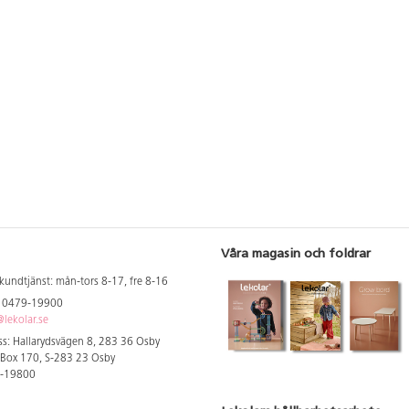
Våra magasin och foldrar
kundtjänst: mån-tors 8-17, fre 8-16
: 0479-19900
lekolar.se
s: Hallarydsvägen 8, 283 36 Osby
 Box 170, S-283 23 Osby
9-19800