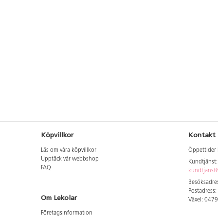
Köpvillkor
Kontakt
Läs om våra köpvillkor
Öppettider 
Upptäck vår webbshop
Kundtjänst
FAQ
kundtjanst@
Besöksadres
Postadress:
Om Lekolar
Växel: 047
Företagsinformation