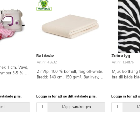
Batikväv
Zebratyg
Art.nr: 45632
Art.nr: 124876
rlek 1 cm. Vävd,
2 m/fp. 100 % bomull, färg off-white.
Mjuk korthårig 
rymper 3-5 %.
Bredd: 140 cm, 150 g/m². Batikväv,
bra till både k
ndast hela
som är klar att tryckas på. Appreturfri
Bredd 150 cm. S
ll som är
och antirynkbehandlad. Krymper ca
275 g/m2. 100 
, klass I
2-3 %. PVC-fri.
Handtvätt.
avtalade pris.
Logga in för att se ditt avtalade pris.
Logga in för att s
iant
Lägg i varukorgen
L