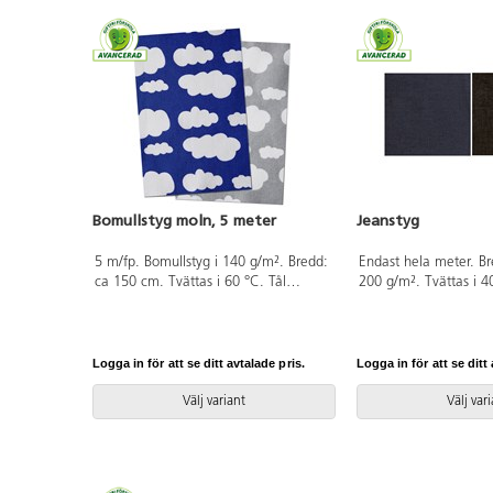
Bomullstyg moln, 5 meter
Jeanstyg
5 m/fp. Bomullstyg i 140 g/m². Bredd:
Endast hela meter. B
ca 150 cm. Tvättas i 60 °C. Tål
200 g/m². Tvättas i 4
torktumling. Strykning 3 prickar. Av
ej. Krymper ca 8-9 
100% bomull som är OEKO-TEX®-
bomull som är OEKO
certifierad, klass II (Standard 100).
certifierad, klass I (S
PVC-fri.
PVC-fri.
Logga in för att se ditt avtalade pris.
Logga in för att se ditt 
Välj variant
Välj var