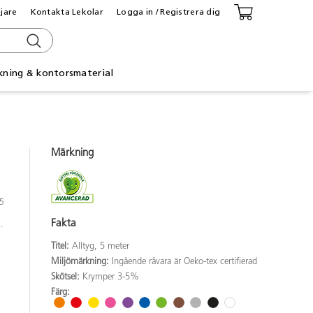
ljare
Kontakta Lekolar
Logga in / Registrera dig
kning & kontorsmaterial
Märkning
45
Fakta
.
Titel:
Alltyg, 5 meter
Miljömärkning:
Ingående råvara är Oeko-tex certifierad
Skötsel:
Krymper 3-5%
Färg: