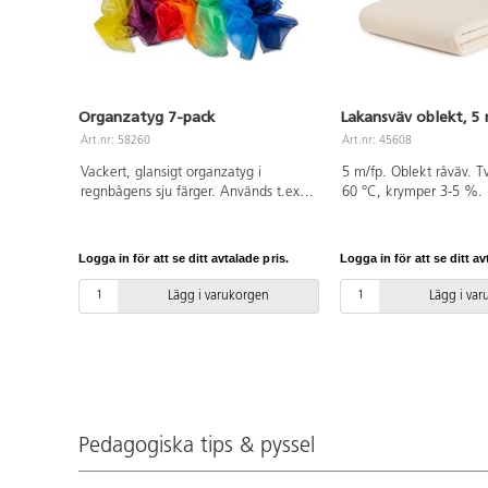
Organzatyg 7-pack
Lakansväv oblekt, 5
Art.nr: 58260
Art.nr: 45608
Vackert, glansigt organzatyg i
5 m/fp. Oblekt råväv. T
regnbågens sju färger. Används t.ex.
60 °C, krymper 3-5 %. 
till att skapa visuella effekter, till
cm, 145 g/m². Av 100
musik och rörelse eller för att skapa
är OEKO-TEX®-certifiera
en mysig miljö. Innehåller 7 olika
(Standard 100). PVC-fri.
Logga in för att se ditt avtalade pris.
Logga in för att se ditt av
färger. PVC-fri.
Lägg i varukorgen
Lägg i va
Pedagogiska tips & pyssel