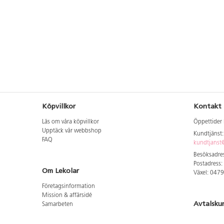
Köpvillkor
Kontakt
Läs om våra köpvillkor
Öppettider 
Upptäck vår webbshop
Kundtjänst
FAQ
kundtjanst@
Besöksadres
Postadress:
Om Lekolar
Växel: 047
Företagsinformation
Mission & affärsidé
Avtalsku
Samarbeten
Aktuellt hos oss
Logga in för
GDPR