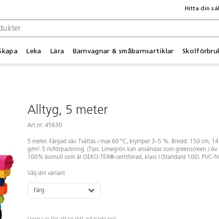
Hitta din sä
Skapa
Leka
Lära
Barnvagnar & småbarnsartiklar
Skolförbru
Alltyg, 5 meter
Art.nr: 45630
5 meter. Färgad väv. Tvättas i max 60 °C, krymper 3–5 %. Bredd: 150 cm, 1
g/m². 5 m/förpackning. (Tips: Limegrön kan användas som greenscreen.) Av
100% bomull som är OEKO-TEX®-certifierad, klass I (Standard 100). PVC-fri
Välj din variant
Färg