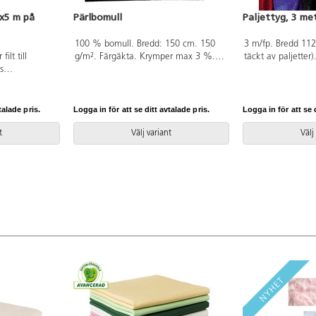
5x5 m på
Pärlbomull
Paljettyg, 3 me
100 % bomull. Bredd: 150 cm. 150
3 m/fp. Bredd 11
ilt till
g/m². Färgäkta. Krymper max 3 %.
täckt av paljetter
s
Tvättas i 60 °C. Tvättad. GOTS-
80% polyester oc
lätt att sy och
certifierad. Endast hela meter. PVC-
är OEKO-TEX®-certi
ansar inte.
fri.
(Standard 100). PV
ter. Levereras
talade pris.
Logga in för att se ditt avtalade pris.
Logga in för att se d
t
Välj variant
Välj