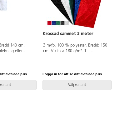
Krossad sammet 3 meter
 Bredd 140 cm.
3 m/fp. 100 % polyester. Bredd: 150
blekning eller
cm. Vikt: ca 180 g/m². Till
st hela meter.
utklädning, teater, heminredning,
pyssel m.m. Handtvätt. PVC-fri.
itt avtalade pris.
Logga in för att se ditt avtalade pris.
 variant
Välj variant