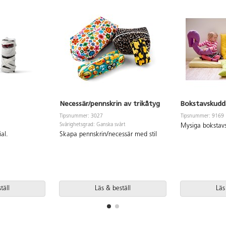
Necessär/pennskrin av trikåtyg
Bokstavskudd
Tipsnummer: 3027
Tipsnummer: 9169
Svårighetsgrad: Ganska svårt
Mysiga bokstav
al.
Skapa pennskrin/necessär med stil
täll
Läs & beställ
Läs