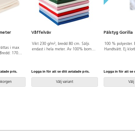
 meter
Våffelväv
Pälstyg Gorilla
Vikt 230 g/m², bredd 80 cm. Säljs
100 % polyester.
vättas i max
endast i hela meter. Av 100% bomull
Handtvätt. Ej klor
Bredd: 170
som är OEKO-TEX®-certifierad, klass I
torktumling. Enda
% bomull som
(Standard 100). PVC-fri.
d, klass I
talade pris.
Logga in för att se ditt avtalade pris.
Logga in för att se d
rukorgen
Välj variant
Välj