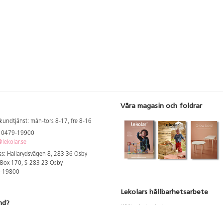
Våra magasin och foldrar
kundtjänst: mån-tors 8-17, fre 8-16
: 0479-19900
lekolar.se
s: Hallarydsvägen 8, 283 36 Osby
 Box 170, S-283 23 Osby
9-19800
Lekolars hållbarhetsarbete
nd?
Hållbarhetsarbete
Hållbarhetsredovisning 2023
 att se dina rabatterade priser