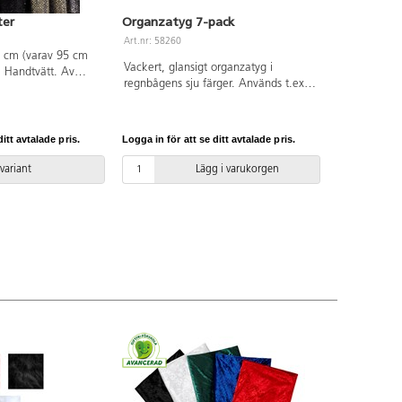
ter
Organzatyg 7-pack
Art.nr: 58260
2 cm (varav 95 cm
Vackert, glansigt organzatyg i
). Handtvätt. Av
regnbågens sju färger. Används t.ex.
h 20% metall som
till att skapa visuella effekter, till
fierad, klass I
musik och rörelse eller för att skapa
C-fri.
en mysig miljö. Innehåller 7 olika
itt avtalade pris.
Logga in för att se ditt avtalade pris.
färger. PVC-fri.
 variant
Lägg i varukorgen