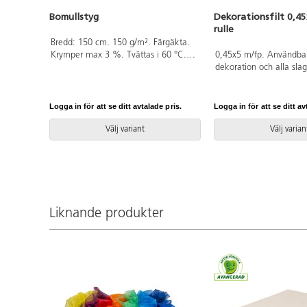
Bomullstyg
Dekorationsfilt 0,4
rulle
Bredd: 150 cm. 150 g/m². Färgäkta.
Krymper max 3 %. Tvättas i 60 °C.
0,45x5 m/fp. Användbar f
Endast hela meter. Av 100% bomull
dekoration och alla slag
som är OEKO-TEX®-certifierad, klass I
hobbyarbeten. Filten är 
(Standard 100).
klippa i och kanterna fr
170 g. Av 100 % polyes
Logga in för att se ditt avtalade pris.
Logga in för att se ditt av
på rulle. PVC-fri.
Välj variant
Välj varian
Liknande produkter