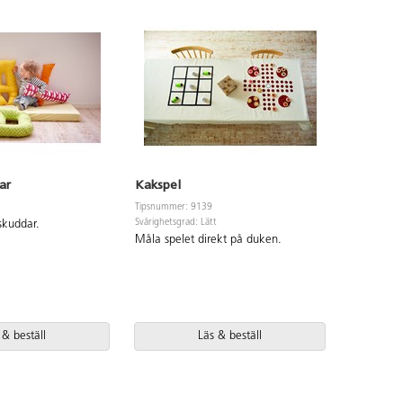
ar
Kakspel
Äggtuni
Tipsnummer: 9139
Tipsnummer
Svårighetsgrad: Lätt
skuddar.
Sy en ägg
Måla spelet direkt på duken.
 & beställ
Läs & beställ