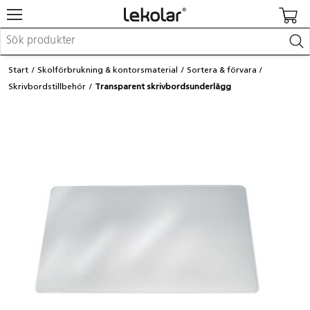
Möbler & inredning
Start
Skolförbrukning & kontorsmaterial
Sortera & förvara
Lekplatsutrustning & utemiljö
Skrivbordstillbehör
Transparent skrivbordsunderlägg
Skapa
Leka
Lära
Barnvagnar & småbarnsartiklar
Skolförbrukning & kontorsmaterial
Logga in / Registrera dig
Hitta din säljare
Kontakta Lekolar