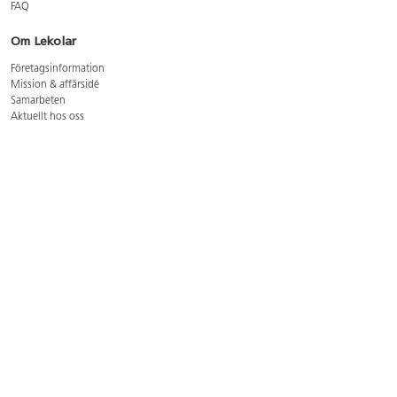
FAQ
Om Lekolar
Företagsinformation
Mission & affärsidé
Samarbeten
Aktuellt hos oss
GDPR
Cookie Policy
Whistleblowing
Lediga jobb
Bruttoprislista lära, skapa, leka 2026-5
Bruttoprislista möbler 2026-3
Bruttoprislista lekplatsutrustning och utemiljö 2026-3
Kontakt
Öppettider kundtjänst: mån-tors 8-17, fre 8-16
Kundtjänst: 0479-19900
kundtjanst@lekolar.se
Besöksadress: Hallarydsvägen 8, 283 36 Osby
Postadress: Box 170, S-283 23 Osby
Växel: 0479-19800