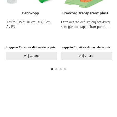
Pennkopp
Brevkorg transparent plast
A
1 st/fp. Höjd: 10 cm, ø 7,5 cm.
Lättplacerad och smidig brevkorg
Av PS.
som går att stapla. Transparenta
färger. Mått: 35x25x6,5 cm.
Logga in för att se ditt avtalade pris.
Logga in för att se ditt avtalade pris.
L
Välj variant
Välj variant