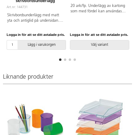
skrivbordsunderlägg
20 ark/fp. Underlägg av kartong
Art.nr: 144731
som med fördel kan användas
Skrivbordsunderlägg med matt
vid bl.a. målning och lerarbeten.
yta och antiglid på undersidan.
Kraftig, stadig kartong 550 g, där
Bilder och meddelanden som
båda sidorna är blanka.
placeras under ytan syns väl.
Logga in för att se ditt avtalade pris.
Logga in för att se ditt avtalade pris.
L
Mått: 65x50 cm. Av PP.
Lägg i varukorgen
Välj variant
Liknande produkter