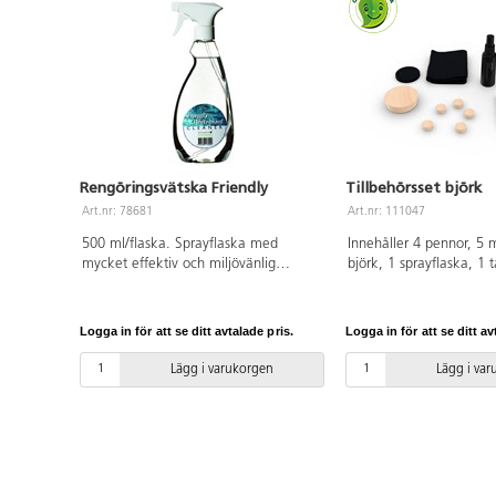
Rengöringsvätska Friendly
Tillbehörsset björk
Art.nr: 78681
Art.nr: 111047
500 ml/flaska. Sprayflaska med
Innehåller 4 pennor, 5 
mycket effektiv och miljövänlig
björk, 1 sprayflaska, 1 t
rengöringsvätska för whiteboardtavlor.
refill till taveltork, 1 m
och 4 magnethållare fö
Logga in för att se ditt avtalade pris.
Logga in för att se ditt av
Lägg i varukorgen
Lägg i va