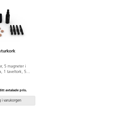
aturkork
or, 5 magneter i
a, 1 taveltork, 5
k, 1 mikrofiberduk
re för pennor.
itt avtalade pris.
 i varukorgen