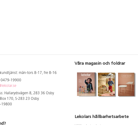
Våra magasin och foldrar
kundtjänst: mån-tors 8-17, fre 8-16
: 0479-19900
lekolar.se
s: Hallarydsvägen 8, 283 36 Osby
 Box 170, S-283 23 Osby
9-19800
Lekolars hållbarhetsarbete
nd?
Hållbarhetsarbete
Hållbarhetsredovisning 2023
 att se dina rabatterade priser
Produktsäkerhet & kvalitet