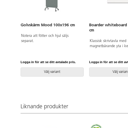
Golvskärm Mood 100x196 cm
Boarder whiteboard
cm
Notera att fötter och hjul säljs
separat.
Klassisk skrivtavla med
magnetbärande yta i ker
Naturanodiserad alum
grå plasthörn. Pennhyll
aluminium ingår. Finns ä
Logga in för att se ditt avtalade pris.
Logga in för att se ditt av
krit-utförande.
Välj variant
Välj varian
Liknande produkter