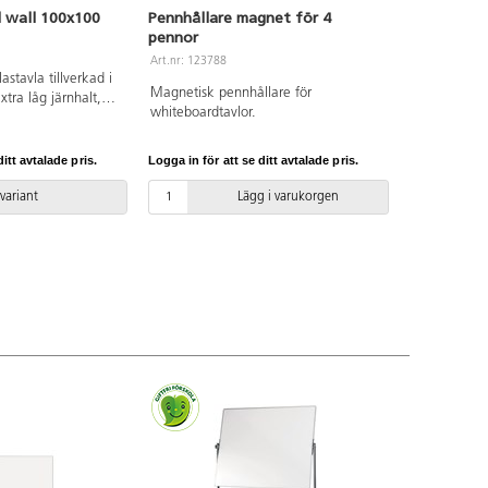
 wall 100x100
Pennhållare magnet för 4
pennor
Art.nr: 123788
stavla tillverkad i
Magnetisk pennhållare för
xtra låg järnhalt,
whiteboardtavlor.
 klart glas utan
lara glaset ger en
thet i färgerna som
itt avtalade pris.
Logga in för att se ditt avtalade pris.
ed ett vanligt
da beslag. Härdat,
 variant
Lägg i varukorgen
 Kräver särskilt
are magneter. Som
nnhylla i matchande