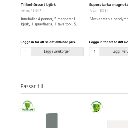
Tillbehörsset björk
Superstarka magnete
Art.nr: 111047
Art.nr: 53751
Innehåller 4 pennor, 5 magneter i
Mycket starka neodym
björk, 1 sprayflaska, 1 taveltork, 5
refill till taveltork, 1 mikrofiberduk
och 4 magnethållare för pennor.
Logga in för att se ditt avtalade pris.
Logga in för att se ditt av
Lägg i varukorgen
Lägg i va
Passar till