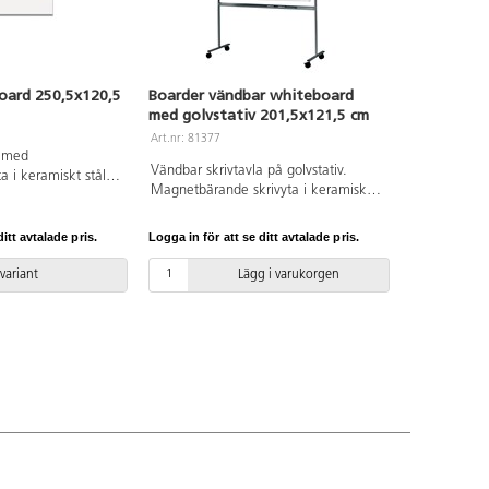
oard 250,5x120,5
Boarder vändbar whiteboard
Boarder v
med golvstativ 201,5x121,5 cm
med golvst
Art.nr: 81377
Art.nr: 81375
a med
Vändbar skrivtavla på golvstativ.
Vändbar skri
 i keramiskt stål.
Magnetbärande skrivyta i keramiskt
Magnetbäran
 aluminiumram med
stål. Naturanodiserad aluminiumram
stål. Natur
nnhylla 245 cm i
med grå plasthörn. Golvstativ i
med grå plas
inns även i klassiskt
itt avtalade pris.
Logga in för att se ditt avtalade pris.
Logga in för a
ljusgrått. Fyra hjul, varav två låsbara.
ljusgrått. Fy
Mått skrivyta: B201,5xH121,5 cm.
Mått skrivy
 variant
Lägg i varukorgen
Mellanstaget fungerar även som
Mellanstage
pennhylla.
pennhylla.