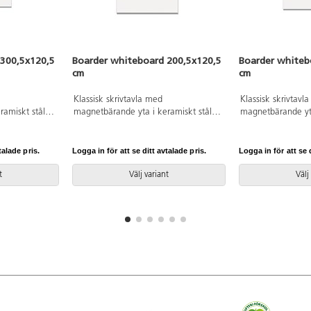
 300,5x120,5
Boarder whiteboard 200,5x120,5
Boarder whiteb
cm
cm
Klassisk skrivtavla med
Klassisk skrivtavl
amiskt stål.
magnetbärande yta i keramiskt stål.
magnetbärande yta
iniumram med
Naturanodiserad aluminiumram med
Naturanodiserad
a 295 cm i
grå plasthörn. Pennhylla 195 cm i
grå plasthörn. Pe
ven i klassiskt
aluminium ingår. Finns även i klassiskt
aluminium ingår. F
talade pris.
Logga in för att se ditt avtalade pris.
Logga in för att se d
krit-utförande.
krit-utförande.
t
Välj variant
Välj