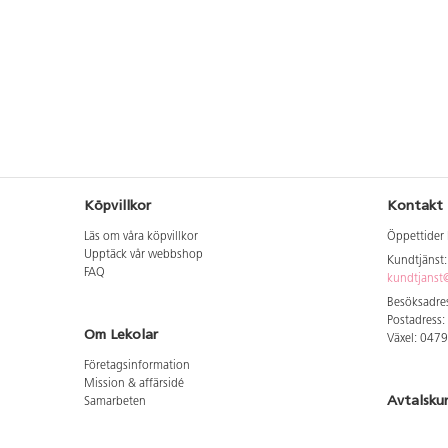
Köpvillkor
Kontakt
Läs om våra köpvillkor
Öppettider 
Upptäck vår webbshop
Kundtjänst
FAQ
kundtjanst@
Besöksadres
Postadress:
Om Lekolar
Växel: 047
Företagsinformation
Mission & affärsidé
Avtalsku
Samarbeten
Aktuellt hos oss
Logga in för
GDPR