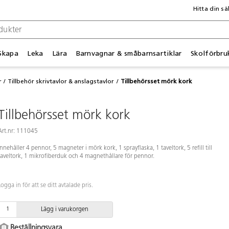
Hitta din sä
Skapa
Leka
Lära
Barnvagnar & småbarnsartiklar
Skolförbru
r
Tillbehör skrivtavlor & anslagstavlor
Tillbehörsset mörk kork
Tillbehörsset mörk kork
Art.nr: 111045
Innehåller 4 pennor, 5 magneter i mörk kork, 1 sprayflaska, 1 taveltork, 5 refill till
taveltork, 1 mikrofiberduk och 4 magnethållare för pennor.
Logga in för att se ditt avtalade pris.
Lägg i varukorgen
Beställningsvara