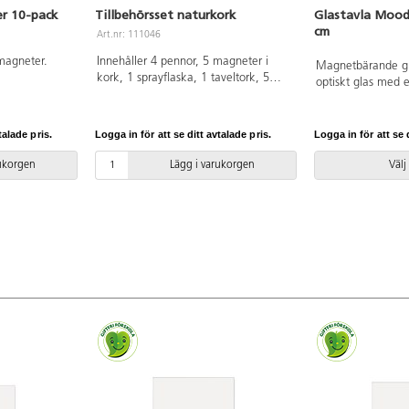
r 10-pack
Tillbehörsset naturkork
Glastavla Mood
cm
Art.nr: 111046
magneter.
Innehåller 4 pennor, 5 magneter i
Magnetbärande gla
kork, 1 sprayflaska, 1 taveltork, 5
optiskt glas med e
refill till taveltork, 1 mikrofiberduk
vilket ger ett helt
och 4 magnethållare för pennor.
gröna toner. Det k
lyster och en exak
talade pris.
Logga in för att se ditt avtalade pris.
Logga in för att se d
inte kan uppnås m
standardglas. Dol
rukorgen
Lägg i varukorgen
Välj
optiskt glas 4 mm.
anpassade, stark
tillbehör finns pe
färger.