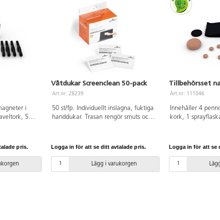
Våtdukar Screenclean 50-pack
Tillbehörsset n
Art.nr: 28239
Art.nr: 111046
magneter i
50 st/fp. Individuellt inslagna, fuktiga
Innehåller 4 penn
aveltork, 5
handdukar. Trasan rengör smuts och
kork, 1 sprayflask
ikrofiberduk
damm från skärmarna på datorer och
refill till taveltor
r pennor.
telefoner och från kopiatorns glasbas.
och 4 magnethålla
talade pris.
Logga in för att se ditt avtalade pris.
Logga in för att se d
rukorgen
Lägg i varukorgen
Lägg