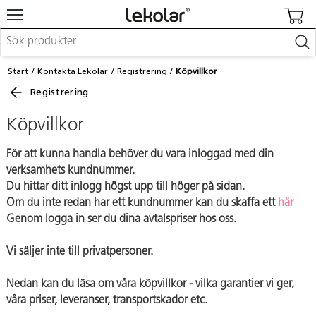
Möbler & inredning
Start
Kontakta Lekolar
Registrering
Köpvillkor
Lekplatsutrustning & utemiljö
Registrering
Skapa
Leka
Köpvillkor
Lära
Barnvagnar & småbarnsartiklar
Skolförbrukning & kontorsmaterial
För att kunna handla behöver du vara inloggad med din
verksamhets kundnummer.
Du hittar ditt inlogg högst upp till höger på sidan.
Logga in / Registrera dig
Om du inte redan har ett kundnummer kan du skaffa ett
här
Genom logga in ser du dina avtalspriser hos oss.
Hitta din säljare
Vi säljer inte till privatpersoner.
Kontakta Lekolar
Nedan kan du läsa om våra köpvillkor - vilka garantier vi ger,
våra priser, leveranser, transportskador etc.