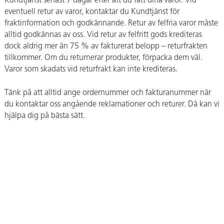
Kundtjänst senast 7 dagar efter att du fått dina varor. Vid
eventuell retur av varor, kontaktar du Kundtjänst för
fraktinformation och godkännande. Retur av felfria varor måste
alltid godkännas av oss. Vid retur av felfritt gods krediteras
dock aldrig mer än 75 % av fakturerat belopp – returfrakten
tillkommer. Om du returnerar produkter, förpacka dem väl.
Varor som skadats vid returfrakt kan inte krediteras.
Tänk på att alltid ange ordernummer och fakturanummer när
du kontaktar oss angående reklamationer och returer. Då kan vi
hjälpa dig på bästa sätt.