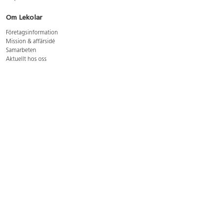
Om Lekolar
Företagsinformation
Mission & affärsidé
Samarbeten
Aktuellt hos oss
GDPR
Cookie Policy
Whistleblowing
Lediga jobb
Bruttoprislista lära, skapa, leka 2026-5
Bruttoprislista möbler 2026-3
Bruttoprislista lekplatsutrustning och utemiljö 2026-3
Kontakt
Öppettider kundtjänst: mån-tors 8-17, fre 8-16
Kundtjänst: 0479-19900
kundtjanst@lekolar.se
Besöksadress: Hallarydsvägen 8, 283 36 Osby
Postadress: Box 170, S-283 23 Osby
Växel: 0479-19800