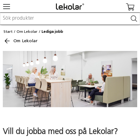
Möbler & inredning
Start
Om Lekolar
Lediga jobb
Lekplatsutrustning & utemiljö
Om Lekolar
Skapa
Leka
Lära
Barnvagnar & småbarnsartiklar
Skolförbrukning & kontorsmaterial
Logga in / Registrera dig
Hitta din säljare
Kontakta Lekolar
Vill du jobba med oss på Lekolar?