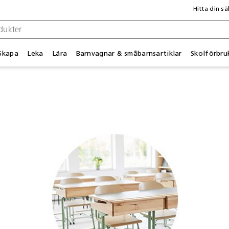
Hitta din sä
Skapa
Leka
Lära
Barnvagnar & småbarnsartiklar
Skolförbru