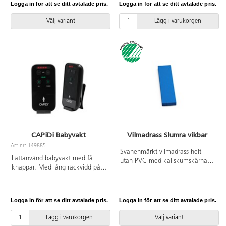
Logga in för att se ditt avtalade pris.
Logga in för att se ditt avtalade pris.
hjullåsning och fotstödet är
justerbart. Enkel att fälla ihop.
Välj variant
Lägg i varukorgen
Vattenavstötande tyg med reflex
där sätena går att fälla 45° till
viloläge och barnsele ingår.
Avtorkningsbar. Stor och rymlig
varukorg under sätena. Sittmått:
cirka 30 cm. Mått:
B84xL110xH110 cm. Max vikt:
18 kg per säte. Vagnen
rekommenderas för användning
för barn från 6 månader.
Levereras omonterad.
CAPiDi Babyvakt
Vilmadrass Slumra vikbar
Art.nr: 149885
Svanenmärkt vilmadrass helt
Lättanvänd babyvakt med få
utan PVC med kallskumskärna.
knappar. Med lång räckvidd på
Blå. Mått: 117x54x4 cm utfälld,
800 meter, justerbar
117x27x8 cm ihopvikt. Blått
mikrofonkänslighet och minimal
fodral av 2-skiktsmaterial
strålning. Babyvakten har lång
bestående av 49 % polyuretan
Logga in för att se ditt avtalade pris.
Logga in för att se ditt avtalade pris.
batteritid med 100 timmars
och 51 % polyesterväv.
standbytid. Den har en
Vattentät. Avtorkningsbar med
Lägg i varukorgen
Välj variant
vuxenenhet med ett
våt trasa och maskintvätt i upp