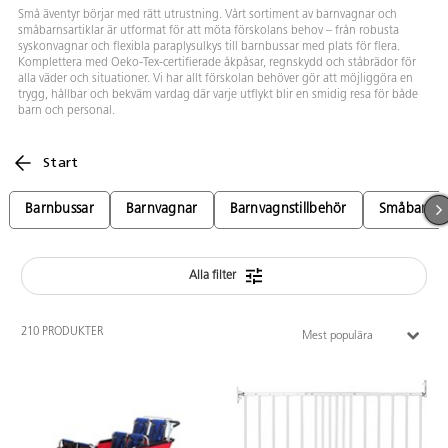
Små äventyr börjar med rätt utrustning. Vårt sortiment av barnvagnar och
småbarnsartiklar är utformat för att möta förskolans behov – från robusta
syskonvagnar och flexibla paraplysulkys till barnbussar med plats för flera.
Komplettera med Oeko-Tex-certifierade åkpåsar, regnskydd och ståbrädor för
alla väder och situationer. Vi har allt förskolan behöver gör att möjliggöra en
trygg, hållbar och bekväm vardag där varje utflykt blir en smidig resa för både
barn och personal.
Start
Barnbussar
Barnvagnar
Barnvagnstillbehör
Småbarnsar
Alla filter
210 PRODUKTER
Mest populära