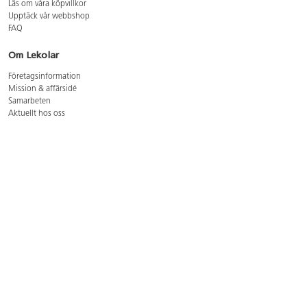
Läs om våra köpvillkor
Upptäck vår webbshop
FAQ
Om Lekolar
Företagsinformation
Mission & affärsidé
Samarbeten
Aktuellt hos oss
GDPR
Cookie Policy
Whistleblowing
Lediga jobb
Bruttoprislista lära, skapa, leka 2026-5
Bruttoprislista möbler 2026-3
Bruttoprislista lekplatsutrustning och utemiljö 2026-3
Kontakt
Öppettider kundtjänst: mån-tors 8-17, fre 8-16
Kundtjänst: 0479-19900
kundtjanst@lekolar.se
Besöksadress: Hallarydsvägen 8, 283 36 Osby
Postadress: Box 170, S-283 23 Osby