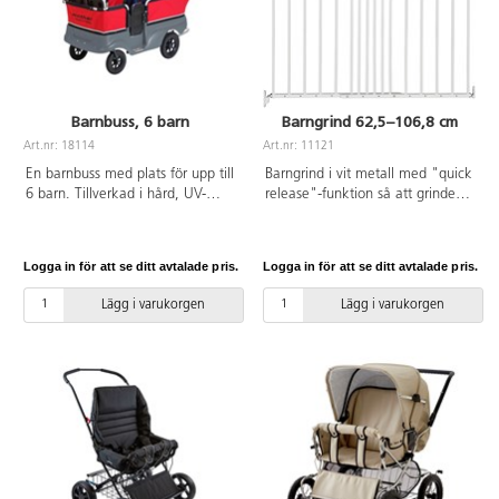
Barnbuss, 6 barn
Barngrind 62,5–106,8 cm
Art.nr: 18114
Art.nr: 11121
En barnbuss med plats för upp till
Barngrind i vit metall med "quick
6 barn. Tillverkad i hård, UV-
release"-funktion så att grinden
resistent PE och härdat
enkelt går att montera av och
aluminium. Det röda tyget är
på. Passar såväl vänster- som
100 % polyester. Punkteringsfria
högerhängda dörrar. Grinden kan
Logga in för att se ditt avtalade pris.
Logga in för att se ditt avtalade pris.
gummihjul med kullager.
öppnas med en hand och åt
Framhjulen svänger 360 grader
båda hållen. En enkel och stabil
Lägg i varukorgen
Lägg i varukorgen
vilket gör den enkel att styra.
barngrind. Uppfyller EN
Trumbromsar och automatisk
1930:2011.
parkeringsbroms.
Säkerhetsbälten i sitsarna.
Använd alltid sele och håll alltid
uppsikt över barn som sitter i en
vagn. Lekolar rekommenderar en
service av bromsar vartannat år.
Levereras monterad. Längd:
175 cm, bredd: 75 cm, höjd: