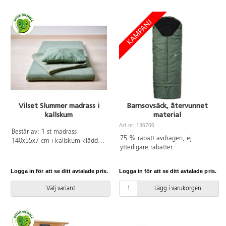
vibrationsalarm för extra säkerhet
till 60 °C. Svanenmärkt,
samt praktiskt bältesclip.
licensnummer 3031 0084.
Uppladdningsbart batteri via
medföljande USB-kabel. Enheten
tål minusgrader.
Vilset Slummer madrass i
Barnsovsäck, återvunnet
kallskum
material
Art.nr: 136706
Består av: 1 st madrass
75 % rabatt avdragen, ej
140x55x7 cm i kallskum klädd
ytterligare rabatter.
med plastfolie, 1 st kudde
30x40 cm i
polyesterfiber/bomullstyg, 2 st
Logga in för att se ditt avtalade pris.
Logga in för att se ditt avtalade pris.
örngott i bomull, 2 st
madrassöverdrag i stretchfrotté
Välj variant
Lägg i varukorgen
och 2 st bomullsfiltar 90x150 cm.