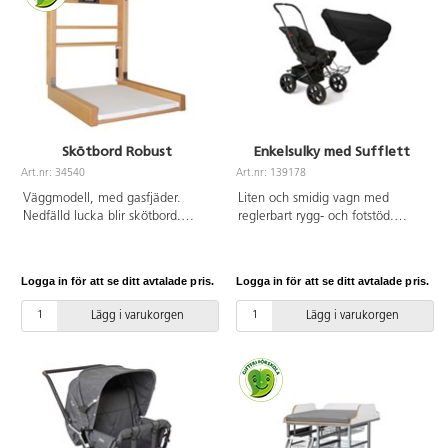
Skötbord Robust
Enkelsulky med Sufflett
Art.nr: 34540
Art.nr: 139178
Väggmodell, med gasfjäder.
Liten och smidig vagn med
Nedfälld lucka blir skötbord.
reglerbart rygg- och fotstöd.
Mått: B66xH78 cm. Djup:
Levereras med sufflett, barnsele,
uppfällt 20 cm, nedfällt 77 cm.
punkteringsfria däck och svart
Massiv bok, bordsskiva i
lackerat chassi. Bakhjulsfjädring.
Logga in för att se ditt avtalade pris.
Logga in för att se ditt avtalade pris.
direktlaminat. Dyna med
Reflexdetaljer finns på varukorg
polyesterskum och lås i
och frambåge. Klädseln är
Lägg i varukorgen
Lägg i varukorgen
förkromad mässing.
avtagbar och tvättbar. Använd
Maxbelastning 45 kg.
alltid barnsele och håll alltid
uppsikt över barn som sitter i en
barnvagn. Vagnens klädsel är av
100 % polyester som är Oeko-
Texcertifierad, klass 1. Maxvikt i
vagnen är 22 kg och varukorgen