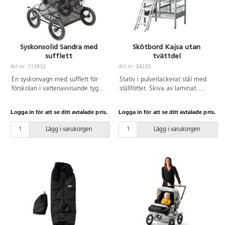
10 kg. Längd: 87 cm, bredd:
50 cm, höjd: 105 cm.
Syskonsolid Sandra med
Skötbord Kajsa utan
sufflett
tvättdel
Art.nr: 113832
Art.nr: 34220
En syskonvagn med sufflett för
Stativ i pulverlackerat stål med
förskolan i vattenavvisande tyg.
ställfötter. Skiva av laminat.
Helt säte och varukorg. Ryggen
Fallskydd och 6 trådkorgar ingår.
går att ha i sittläge, viloläge samt
Kan kompletteras med dyna
Logga in för att se ditt avtalade pris.
Logga in för att se ditt avtalade pris.
fullt liggläge. Vagnen har
artikelnummer 80550 alt. 161561
punkteringsfria däck och
och stege artikelnummer 34528.
Lägg i varukorgen
Lägg i varukorgen
fyrhjulsfjädring för en bättre
Mått: 80x80 cm. Höjd: 88 cm.
komfort. Hjulen är försedda med
kullager vilket gör vagnen lätt att
köra och skön för barnen att sitta
i. Hjulen är avtagbara vilket
förenklar rengöring och transport
av vagnen. Justerbart fotstöd.
Vagnen har en fällbar frambåge
som du enkelt kan lossa för att
lättare kunna lyfta i och ur
barnen. Fempunktssele ingår.