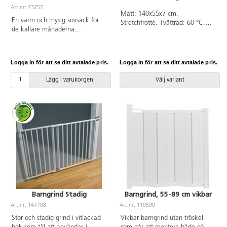
rengöres vid behov för att
Texcertifierad klädsel, klass 1
Art.nr: 73257
Mått: 140x55x7 cm.
förhindra rost. Maxvikt i vagnen
som är PVC-fri. Maxvikt i vagnen
En varm och mysig sovsäck för
Stretchfrotté. Tvättråd: 60 °C.
är 2x22 kg och varukorgen
är 2x22 kg och varukorgen
de kallare månaderna.
Torktumlas ej.
10 kg. Vagnens vikt 12,5 kg.
10 kg.
Sovsäcken kan öppnas hela
vägen ner och även förlängas
från 110 cm till 127 cm för att
Logga in för att se ditt avtalade pris.
Logga in för att se ditt avtalade pris.
kunna växa med barnet.
Levereras med förvaringspåse.
Lägg i varukorgen
Välj variant
Bredd 50 cm. Textilen är Oeko-
Texcertifierad, klass 1.
Yttermaterial av polyester och
innertyg i mjuk fleece. Fyllning av
100 % polyester. Maskintvätt 40
°C.
Barngrind Stadig
Barngrind, 55-89 cm vikbar
Art.nr: 147708
Art.nr: 119590
Stor och stadig grind i vitlackad
Vikbar barngrind utan tröskel