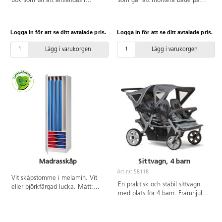
bok som tål att användas i
som går att montera både på
förskola. Försedd med stödbeslag
vänster och högerhängda dörrar.
nedtill som förhindrar att barn
Fälls automatiskt tillbaka när den
hänger ner en öppnad grind.
inte används. Bredden går att
Logga in för att se ditt avtalade pris.
Logga in för att se ditt avtalade pris.
Rejäl låsning som är lätt för
justera mellan 55-89 cm. Höjd
vuxna att förstå hur den ska
74 cm. Vid fästning utanför
Lägg i varukorgen
Lägg i varukorgen
hanteras. Fri passage utan list
dörröppning 55-79,5 cm. Vid
nedtill. Grinden skruvas fast i
fästning i dörröppning 64,5-
eller framför dörrkarm eller
89 cm.
öppning. Ställbar inuti en
öppning från 91,5 till 133 cm och
ställbar framför öppning från ca
80 till 121 cm. Godkänd enligt
EN1930.
Madrasskåp
Sittvagn, 4 barn
Art.nr: 58118
Vit skåpstomme i melamin. Vit
En praktisk och stabil sittvagn
eller björkfärgad lucka. Mått:
med plats för 4 barn. Framhjul
60x60x210 cm.
med svirvelfunktion gör det
enklare att svänga. Vagnen är
utrustad med fotbroms med