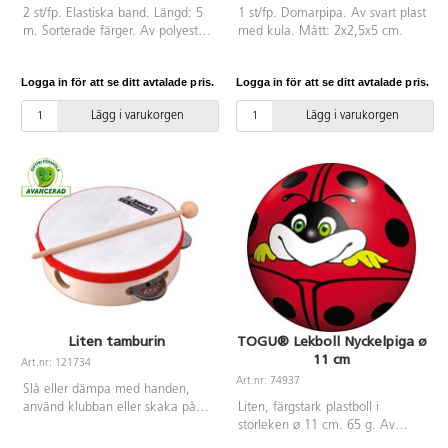
2 st/fp. Elastiska band. Längd: 5
1 st/fp. Domarpipa. Av svart plast
m. Sorterade färger. Av polyester.
med kula. Mått: 2x2,5x5 cm.
PVC-fri. Från 3 år.
Logga in för att se ditt avtalade pris.
Logga in för att se ditt avtalade pris.
Lägg i varukorgen
Lägg i varukorgen
Liten tamburin
TOGU® Lekboll Nyckelpiga ø
11 cm
Art.nr: 121734
Art.nr: 74937
Slå eller dämpa med handen,
använd klubban eller skaka på
Liten, färgstark plastboll i
den. Det finns många möjligheter
storleken ø 11 cm. 65 g. Av
med denna lilla tamburin. 4 par
ftalatfri PVC.