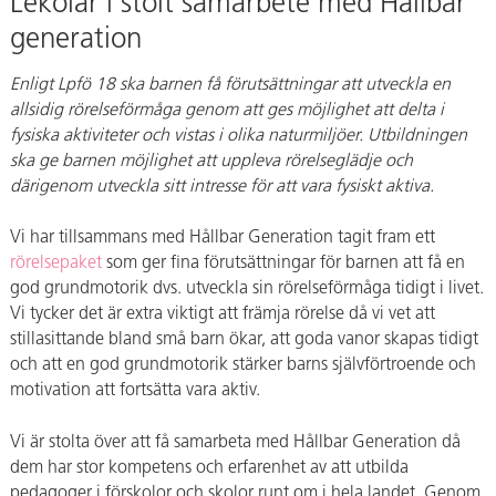
Lekolar i stolt samarbete med Hållbar
generation
Enligt Lpfö 18 ska barnen få förutsättningar att utveckla en
allsidig rörelseförmåga genom att ges möjlighet att delta i
fysiska aktiviteter och vistas i olika naturmiljöer. Utbildningen
ska ge barnen möjlighet att uppleva rörelseglädje och
därigenom utveckla sitt intresse för att vara fysiskt aktiva.
Vi har tillsammans med Hållbar Generation tagit fram ett
rörelsepaket
som ger fina förutsättningar för barnen att få en
god grundmotorik dvs. utveckla sin rörelseförmåga tidigt i livet.
Vi tycker det är extra viktigt att främja rörelse då vi vet att
stillasittande bland små barn ökar, att goda vanor skapas tidigt
och att en god grundmotorik stärker barns självförtroende och
motivation att fortsätta vara aktiv.
Vi är stolta över att få samarbeta med Hållbar Generation då
dem har stor kompetens och erfarenhet av att utbilda
pedagoger i förskolor och skolor runt om i hela landet. Genom