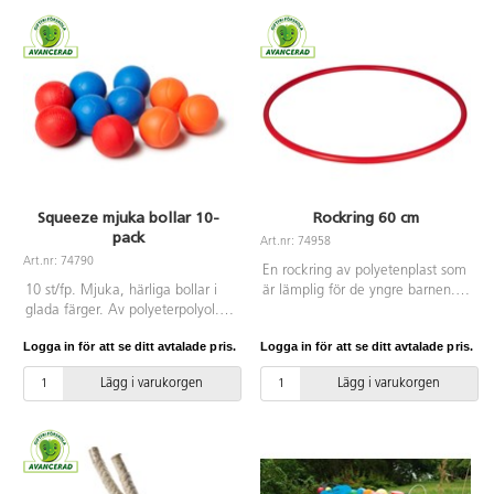
Levereras i 6 olika färger, låt t.ex.
varje klass ha var sin färg. ø 21,6
cm. Av gummi.PVC-fri. OBS! För
att bollen skall hålla så länge
som möjligt är det viktigt att
pumpa den rätt, se pdf.
Squeeze mjuka bollar 10-
Rockring 60 cm
pack
Art.nr: 74958
Art.nr: 74790
En rockring av polyetenplast som
10 st/fp. Mjuka, härliga bollar i
är lämplig för de yngre barnen.
glada färger. Av polyeterpolyol.
PVC-fri.
PVC-fri. Från 3 år.
Logga in för att se ditt avtalade pris.
Logga in för att se ditt avtalade pris.
Lägg i varukorgen
Lägg i varukorgen