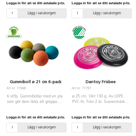
Logga in för att se ditt avtalade pris.
Logga in för att se ditt avtalade pris.
plåtbrickor. Klubba medföljer.
Mått: 18x4,5 cm. PVC-fri. Från 3
Lägg i varukorgen
Lägg i varukorgen
år.
Gummiboll ø 21 cm 6-pack
Dantoy Frisbee
Art.nr: 71068
Art.nr: 71797
6 st/fp. Gummibollar med en yta
ø 25 cm. Vikt 130 g. Av LDPE.
som gör dem lätta att greppa.
PVC-fri. Från 2 år. Svanenmärkt,
Mönster i 2 slitstarka lager av
licensnummer 50950001.
gummi passar utmärkt utomhus.
Logga in för att se ditt avtalade pris.
Logga in för att se ditt avtalade pris.
Speciellt framtagna för att klara
av förskolans och skolans hårda
Lägg i varukorgen
Lägg i varukorgen
krav. Perfekt att använda i
sporten Gagaboll. Butylblåsa.