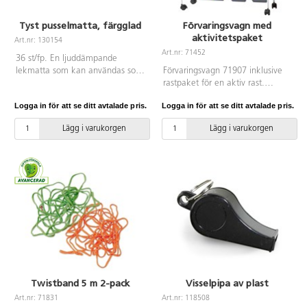
Tyst pusselmatta, färgglad
Förvaringsvagn med
aktivitetspaket
Art.nr: 130154
Art.nr: 71452
36 st/fp. En ljuddämpande
lekmatta som kan användas som
Förvaringsvagn 71907 inklusive
både pussel och underlag vid lek
rastpaket för en aktiv rast.
på golv. Mått: 32x32x1,3 cm. Av
Aktivitetsvagnen innehåller: 2
Logga in för att se ditt avtalade pris.
Logga in för att se ditt avtalade pris.
EVA. PVC-fri. Från 0 år.
fotbollar av gummi stl 4, 6
tennisbollar, 6 studsbollar av
Lägg i varukorgen
Lägg i varukorgen
gummi ø 6 cm, 1 frisbee, 3
hopprep av TPE, 2 långrep av
TPE, 10 Squeeze mjuka bollar ø
10 cm, 1 basketboll stl 5, 2 twist,
2 par trampkrukor och en stor
mjuk tärning. Från 3 år. Levereras
omonterad.
Twistband 5 m 2-pack
Visselpipa av plast
Art.nr: 71831
Art.nr: 118508