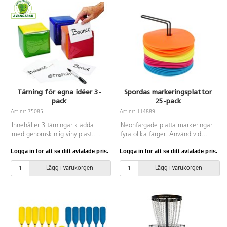
Tärning för egna idéer 3-
Spordas markeringsplattor
pack
25-pack
Art.nr: 75085
Art.nr: 114889
Innehåller 3 tärningar klädda
Neonfärgade platta markeringar i
med genomskinlig vinylplast.
fyra olika färger. Använd vid
Skriv eller rita instruktionen på
samlingar, aktiviteter till aktiva
Logga in för att se ditt avtalade pris.
Logga in för att se ditt avtalade pris.
ett kort som du stoppar innanför
klassrum eller olika
plasten. Roligt och omväxlande,
stationsövningar. Halkfria.
Lägg i varukorgen
Lägg i varukorgen
för både gruppövningar och
Stativet ingår. Av TPR.
individuella aktiviteter. Tärningar
som erbjuder både
gymnastiklärare, förskollärare
och klasslärare stora möjligheter
till aktiviteter. Av EVA, PVC fri.
Från 3 år.