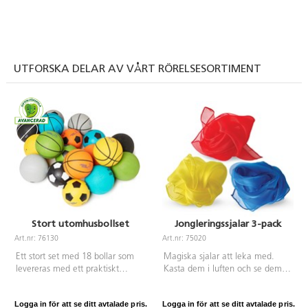
UTFORSKA DELAR AV VÅRT RÖRELSESORTIMENT
Stort utomhusbollset
Jongleringssjalar 3-pack
Art.nr: 76130
Art.nr: 75020
Ett stort set med 18 bollar som
Magiska sjalar att leka med.
levereras med ett praktiskt
Kasta dem i luften och se dem
förvaringsnät, perfekt för olika
falla till marken. En aktivitet att
rastaktiviteter och en aktiv
göra själv eller tillsammans med
Logga in för att se ditt avtalade pris.
Logga in för att se ditt avtalade pris.
skoldag. Innehåller 6
andra. Rekommenderas från ca 5