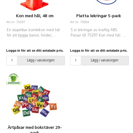
Kon med hål, 48 cm
Platta lekringar 5-pack
Art.nr: 75297
Art.nr: 75004
En stapelbar kombikon med hål
5 st lekringar av kraftig ABS.
för att bygga banor, hinder,
Passar till 75297 Kon med hål. ø
höjdhopp eller användas som
60 cm. PVC-fri. Från 3 år.
vanliga koner. Med kors i
Logga in för att se ditt avtalade pris.
Logga in för att se ditt avtalade pris.
toppen. Av PP.
Lägg i varukorgen
Lägg i varukorgen
Ärtpåsar med bokstäver 29-
pack