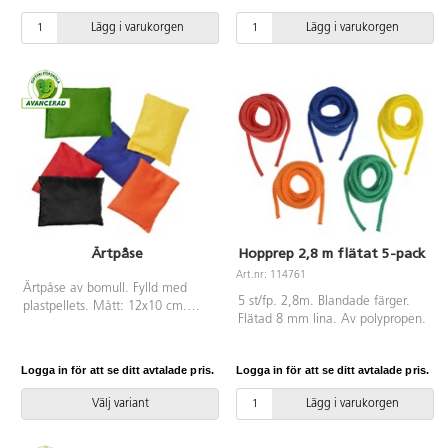
basketbollar, 6 fotbollar stl. 4 och
år, som introduktion till jonglering
Lägg i varukorgen
Lägg i varukorgen
6 gummibollar ø 21,5 cm. Bollar
på ett lekfullt sätt. I varierade
av gummikonstruktion som tål
färger. Av polyester.
hårt slitage, speciellt framtagna
för att klara förskolans och
skolans hårda krav både på grus
och asfalt. Butylblåsa. OBS! För
att bollen skall hålla så länge
som möjligt är det viktigt att
pumpa den rätt, se pdf. PVC-fri.
Passar från 3 år.
Ärtpåse
Hopprep 2,8 m flätat 5-pack
Art.nr: 114761
Ärtpåse av bomull. Fylld med
5 st/fp. 2,8m. Blandade färger.
plastpellets. Mått: 12x10 cm.
Flätad 8 mm lina. Av polypropen.
PVC-fri. Från 3 år.
Logga in för att se ditt avtalade pris.
Logga in för att se ditt avtalade pris.
Välj variant
Lägg i varukorgen