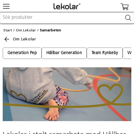
Möbler & inredning
Start
Om Lekolar
Samarbeten
Lekplatsutrustning & utemiljö
Om Lekolar
Skapa
Leka
Lära
Generation Pep
Hållbar Generation
Team Rynkeby
Wa
Barnvagnar & småbarnsartiklar
Skolförbrukning & kontorsmaterial
Logga in / Registrera dig
Hitta din säljare
Kontakta Lekolar