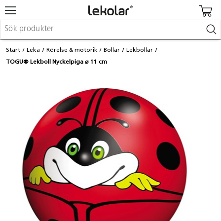
Möbler & inredning
Start
Leka
Rörelse & motorik
Bollar
Lekbollar
Lekplatsutrustning & utemiljö
TOGU® Lekboll Nyckelpiga ø 11 cm
Skapa
Leka
Lära
Barnvagnar & småbarnsartiklar
Skolförbrukning & kontorsmaterial
Logga in / Registrera dig
Hitta din säljare
Kontakta Lekolar