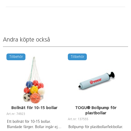
Andra köpte också
Tillbehör
Tillbehör
Bollnät för 10-15 bollar
TOGU® Bollpump för
plastbollar
Art.nr: 74923
A
Art.nr: 137555
Ett bollnät för 10-15 bollar.
Blandade färger. Bollar ingår ej.
Bollpump för plastbollar/lekbollar.