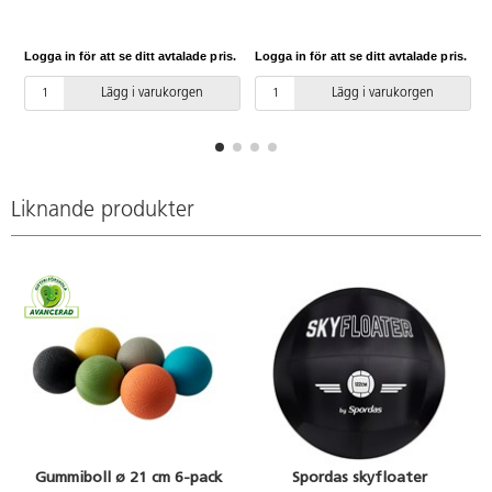
100 % nylon.
Logga in för att se ditt avtalade pris.
Logga in för att se ditt avtalade pris.
L
Lägg i varukorgen
Lägg i varukorgen
Liknande produkter
Gummiboll ø 21 cm 6-pack
Spordas skyfloater