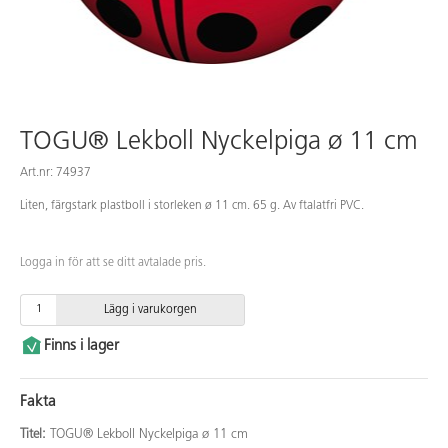
TOGU® Lekboll Nyckelpiga ø 11 cm
Art.nr: 74937
Liten, färgstark plastboll i storleken ø 11 cm. 65 g. Av ftalatfri PVC.
Logga in för att se ditt avtalade pris.
Lägg i varukorgen
Finns i lager
Fakta
Titel:
TOGU® Lekboll Nyckelpiga ø 11 cm