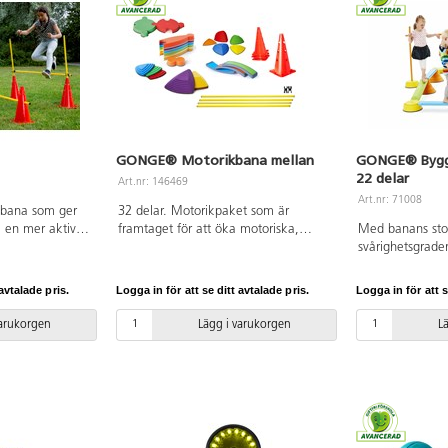
GONGE® Motorikbana mellan
GONGE® Bygg-
22 delar
Art.nr: 146469
Art.nr: 71008
ikbana som ger
32 delar. Motorikpaket som är
l en mer aktiv
framtaget för att öka motoriska,
Med banans stora
håller: 6 koner
kognitiva och sociala färdigheter samt
svårighetsgraden
tav, 8 stavar till
för att stimulera sinnena och ge
barnens olika ut
llroundkoner och
medvetenhet om färger. Man kan
Banan kan bygg
avtalade pris.
Logga in för att se ditt avtalade pris.
Logga in för att s
bygga hinderbanor, träna balans,
beroende på hu
kasta och fånga m.m. Uppsättningen
Med de olika tak
varukorgen
Lägg i varukorgen
L
ger även mycket stora möjligheter till
plankorna påmi
rolig lek, både individuellt och i
en verklig sko
grupp. Innehåller PE, PP, TPE. PVC-fri.
stockar och sten
Från 2 år.
toppar i olika hö
plankor, en svi
stavar för att b
100 kg, OBS! Sl