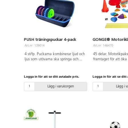
PUSH träningspuckar 4-pack
GONGE® Motorikb
Art.nr: 139014
Art.nr: 146470
4 st/fp. Puckarna kombinerar ljud och
45 delar. Motorikpak
ljus som utövarna ska springa och
framtaget för att öka
släcka. De styrs med en kostnadsfri
kognitiva och sociala
app och passar både nybörjare och
för att stimulera sin
avancerade utövare. Puckarna är
medvetenhet om färg
Logga in för att se ditt avtalade pris.
Logga in för att se ditt 
återuppladdningsbara och batterierna
bygga hinderbanor, tr
håller för ca 8 timmars kontinuerligt
kasta och fånga m.m
Lägg i varukorgen
Lägg i 
användande. Kablar, laddningshub
ger även mycket stora 
och förvaringsväska medföljer.
rolig lek, både individ
Förvaras inomhus.
grupp. Innehåller PE, 
Från 3 år.