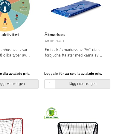
 aktivitet
Åkmadrass
Art.nr: 74763
omhustavla visar
En tjock åkmadrass av PVC utan
 8 olika typer av
förbjudna ftalater med kärna av
sar bra att göra
kallskum. Med rep och öljetter
n av tavlan finns ett
framtill. Mått: 100x50x5 cm. Används
 som barnen kan
under uppsikt av vuxen. Ej lämplig för
e ditt avtalade pris.
Logga in för att se ditt avtalade pris.
kan inspirera barnen
barn under 3 år.
. Hjulet är även en
ägg i varukorgen
Lägg i varukorgen
s för att sätta i gång
 hjälper barnen att
. Man kan hitta på
 i utemiljön som att
rra på pilen och
barnen utföra den
an öka svårighetsgrad
elserna genom att
lägga sin hand på