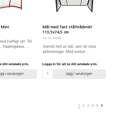
gt som de utför
 eller hålla sin
 samtidigt. Tavlan
hänga på väggar,
srum och lockar till
 Mini
Mål med fast ståltrådsnät
gt som den gör gården
113,5x74,5 cm
avlan är mycket robust
tryckt på en UV-
Art.nr: 74998
ed kraftigt nät. Tål
 tjock
. Staplingsbara.
Utemål helt av stål, som tål stora
a. Levereras med
rat. PVC-fri. Från 3
påfrestningar. Med svetsat
ör en enkel
ståltrådsnät, som håller på
skolgården. Nu med förstärkt
e ditt avtalade pris.
Logga in för att se ditt avtalade pris.
baksida. Kraftig konstruktion.
Levereras omonterat. Yttermåttet är
ägg i varukorgen
Lägg i varukorgen
B: 113,5 x H74,5. Innermåttet är
B107,5 cm och H71 cm. PVC-fri.
1
2
3
4
5