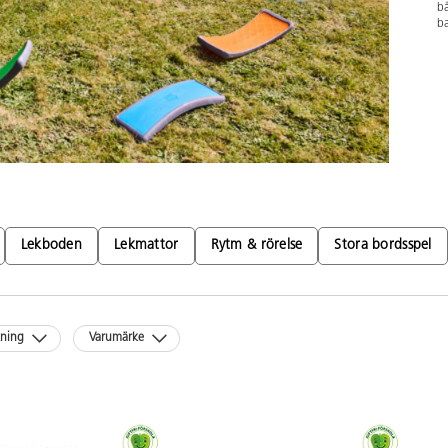
bå
ba
Lekboden
Lekmattor
Rytm & rörelse
Stora bordsspel
kning
Varumärke