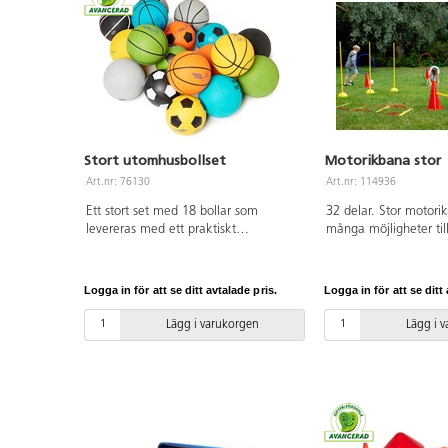
Stort utomhusbollset
Motorikbana stor
Art.nr: 76130
Art.nr: 114936
Ett stort set med 18 bollar som
32 delar. Stor motor
levereras med ett praktiskt
många möjligheter til
förvaringsnät, perfekt för olika
skoldag och rast. Inne
rastaktiviteter och en aktiv skoldag.
med hål, 8 fästen till s
Innehåller 6 basketbollar, 6 fotbollar
kon, 5 lekringar, 4 a
Logga in för att se ditt avtalade pris.
Logga in för att se ditt 
stl. 4 och 6 gummibollar ø 21,5 cm.
1 löpstege.
Bollar av gummikonstruktion som tål
Lägg i varukorgen
Lägg i 
hårt slitage, speciellt framtagna för
att klara förskolans och skolans hårda
krav både på grus och asfalt.
Butylblåsa. OBS! För att bollen skall
hålla så länge som möjligt är det
viktigt att pumpa den rätt, se pdf.
PVC-fri. Passar från 3 år.