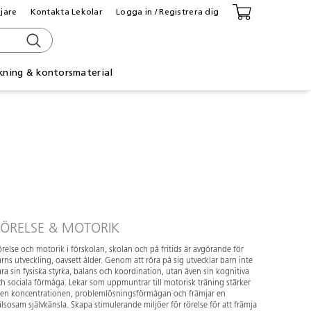
ljare
Kontakta Lekolar
Logga in / Registrera dig
kning & kontorsmaterial
ÖRELSE & MOTORIK
relse och motorik i förskolan, skolan och på fritids är avgörande för
rns utveckling, oavsett ålder. Genom att röra på sig utvecklar barn inte
ra sin fysiska styrka, balans och koordination, utan även sin kognitiva
h sociala förmåga. Lekar som uppmuntrar till motorisk träning stärker
ven koncentrationen, problemlösningsförmågan och främjar en
lsosam självkänsla. Skapa stimulerande miljöer för rörelse för att främja