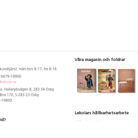
Våra magasin och foldrar
kundtjänst: mån-tors 8-17, fre 8-16
: 0479-19900
lekolar.se
s: Hallarydsvägen 8, 283 36 Osby
 Box 170, S-283 23 Osby
9-19800
Lekolars hållbarhetsarbete
nd?
Hållbarhetsarbete
Hållbarhetsredovisning 2023
 att se dina rabatterade priser
Produktsäkerhet & kvalitet