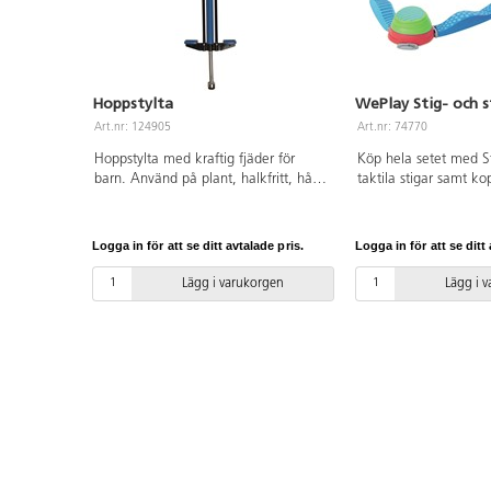
Hoppstylta
WePlay Stig- och 
Art.nr: 124905
Art.nr: 74770
Hoppstylta med kraftig fjäder för
Köp hela setet med S
barn. Använd på plant, halkfritt, hårt
taktila stigar samt ko
och torrt underlag. Längd ca 90 cm.
passar bra för lek på
Av stålrör. Maxvikt 50 kg. PVC-fri.
övar balans och koord
Från 7 år.
Stigarna är ergonomi
Logga in för att se ditt avtalade pris.
Logga in för att se ditt 
är designad speciellt 
att uppleva utsträckn
Lägg i varukorgen
Lägg i 
i hålfoten. Barnen öv
förmåga att gå i olika
PP och TPE. PVC-fri. F