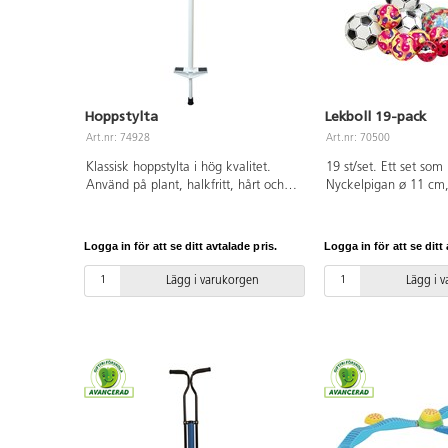
Hoppstylta
Lekboll 19-pack
Art.nr: 74928
Art.nr: 70500
Klassisk hoppstylta i hög kvalitet.
19 st/set. Ett set som
Använd på plant, halkfritt, hårt och
Nyckelpigan ø 11 cm,
torrt underlag. 22 mm stålrör med
ø 14 cm, 2 Lekboll ø 
kraftig fjäder. Handtag av PE, fot av
ø 23 cm och 5 plastfo
gummi. Mått: totallängd 91 cm,
Variationer kan för
Logga in för att se ditt avtalade pris.
Logga in för att se ditt 
avstånd mellan handtag och fotplatta
ftalatfri PVC. Vid mind
68 cm. Rekommenderad vikt: 30-
instruktionerna och an
Lägg i varukorgen
Lägg i 
60 kg. PVC-fri. Från 7 år.
nippelolja vid pumpni