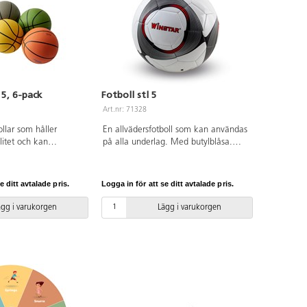
g. Av PP och TPE.
 år.
 5, 6-pack
Fotboll stl 5
Art.nr: 71328
ollar som håller
En allvädersfotboll som kan användas
itet och kan
på alla underlag. Med butylblåsa.
inom- och utomhus.
Maskinsydd. Av TPU. OBS! För att
årt slitage och har
bollen skall hålla så länge som möjligt
Storlek 5. Levereras i 6
är det viktigt att pumpa den rätt, se
e ditt avtalade pris.
Logga in för att se ditt avtalade pris.
 t.ex. varje klass ha
pdf.
bollen. Av gummi, med
ägg i varukorgen
Lägg i varukorgen
fri. OBS! För att
la så länge som möjligt
tt pumpa den rätt, se