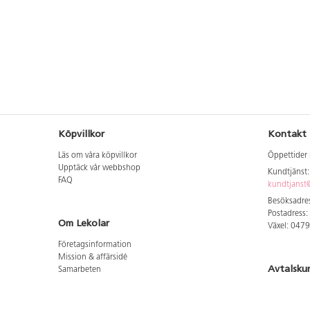
Köpvillkor
Kontakt
Läs om våra köpvillkor
Öppettider 
Upptäck vår webbshop
Kundtjänst
FAQ
kundtjanst@
Besöksadres
Postadress:
Om Lekolar
Växel: 047
Företagsinformation
Mission & affärsidé
Avtalsku
Samarbeten
Aktuellt hos oss
Logga in för
GDPR
Cookie Policy