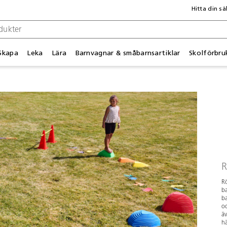
Hitta din sä
Skapa
Leka
Lära
Barnvagnar & småbarnsartiklar
Skolförbru
R
Rö
ba
ba
oc
ä
hä