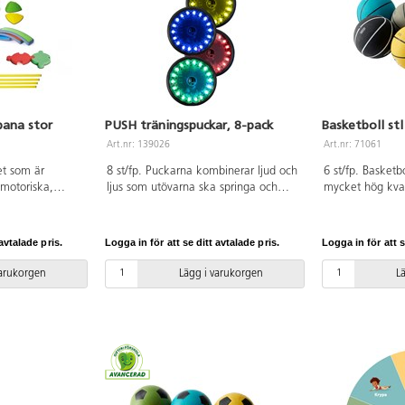
maxvikt på 50 k
PVC-fri. Från 1½
ana stor
PUSH träningspuckar, 8-pack
Basketboll stl
Art.nr: 139026
Art.nr: 71061
et som är
8 st/fp. Puckarna kombinerar ljud och
6 st/fp. Basketb
 motoriska,
ljus som utövarna ska springa och
mycket hög kval
 färdigheter samt
släcka. De styrs med en kostnadsfri
användas både 
nena och ge
app och passar både nybörjare och
Utvecklade för h
er. Man kan
avancerade utövare. Puckarna är
lång livslängd. 
avtalade pris.
Logga in för att se ditt avtalade pris.
Logga in för att s
äna balans,
återuppladdningsbara och batterierna
olika färger, låt
. Uppsättningen
håller för ca 8 timmars kontinuerligt
varsin färg på 
varukorgen
Lägg i varukorgen
L
möjligheter till
användande. Kablar och
butylblåsa. PVC-
uellt och i
laddningshub medföljer. Förvaras
bollen skall hål
PP, TPE. PVC-fri.
inomhus.
är det viktigt a
pdf.