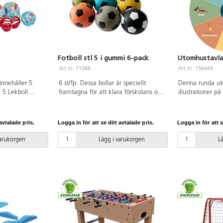
Fotboll stl 5 i gummi 6-pack
Utomhustavla
Art.nr: 71066
Art.nr: 156444
 innehåller 5
6 st/fp. Dessa bollar är speciellt
Denna runda ut
 5 Lekboll
framtagna för att klara förskolans och
illustrationer på
18 cm, 2 Lekboll
skolans höga krav, och klarar hårt
rörelser som pas
tbollar ø 21 cm.
slitage både på grus och asfalt.
utomhus. I mitte
ekomma. Av
Butylblåsa. Levereras i 6 olika färger,
hjul med en pil
avtalade pris.
Logga in för att se ditt avtalade pris.
Logga in för att s
re luft, följ
låt t.ex. varje klass ha varsin färg på
rotera och som 
vänd alltid
bollen. Av naturgummi. PVC-fri. Från
att röra sig mer
varukorgen
Lägg i varukorgen
L
ng!
3 år. OBS! För att bollen skall hålla så
pedagogisk resur
länge som möjligt är det viktigt att
en aktivitet och
pumpa den rätt, se pdf.
fokusera på den
olika aktiviteter
turas om att snu
sedan ska alla 
rörelsen, man k
och variera rör
barnen tex ska 