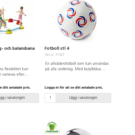
 och balansbana
Fotboll stl 4
Art.nr: 71327
En allvädersfotboll som kan användas
 flexibilitet kan
på alla underlag. Med butylblåsa.
 varieras efter
Maskinsydd. Av TPU. OBS! För att
vecklingsnivåer.
bollen skall hålla så länge som möjligt
as i höjder 10–24 cm
är det viktigt att pumpa den rätt, se
e ditt avtalade pris.
Logga in för att se ditt avtalade pris.
r modiga barnen är.
pdf.
tila och rörliga
ägg i varukorgen
Lägg i varukorgen
nner upplevelsen om
gspromenad bland
ar. Innehåller 10
jder, 8 olika sorters
ktande topp samt 3
ygga hinder. Maxvikt
ackline har endast en