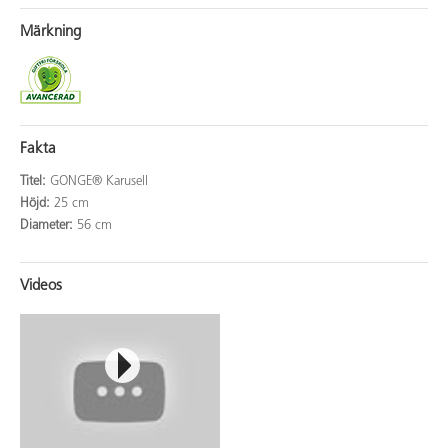
Märkning
Fakta
Titel:
GONGE® Karusell
Höjd:
25 cm
Diameter:
56 cm
Videos