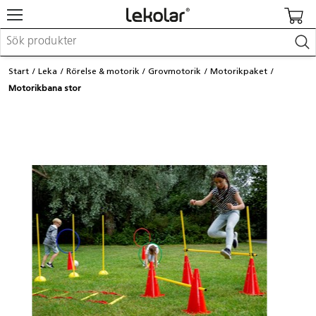
Möbler & inredning
Start
Leka
Rörelse & motorik
Grovmotorik
Motorikpaket
Lekplatsutrustning & utemiljö
Motorikbana stor
Skapa
Leka
Lära
Barnvagnar & småbarnsartiklar
Skolförbrukning & kontorsmaterial
Logga in / Registrera dig
Hitta din säljare
Kontakta Lekolar