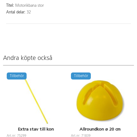
Titel:
Motorikbana stor
Antal delar:
32
Andra köpte också
Tillbehör
Tillbehör
Extra stav till kon
Allroundkon ø 20 cm
Art.nr: 75299
Art.nr: 71839