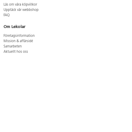
Läs om våra köpvillkor
Upptäck vår webbshop
FAQ
Om Lekolar
Företagsinformation
Mission & affärsidé
Samarbeten
Aktuellt hos oss
GDPR
Cookie Policy
Whistleblowing
Lediga jobb
Bruttoprislista lära, skapa, leka 2026-5
Bruttoprislista möbler 2026-3
Bruttoprislista lekplatsutrustning och utemiljö 2026-3
Kontakt
Öppettider kundtjänst: mån-tors 8-17, fre 8-16
Kundtjänst: 0479-19900
kundtjanst@lekolar.se
Besöksadress: Hallarydsvägen 8, 283 36 Osby