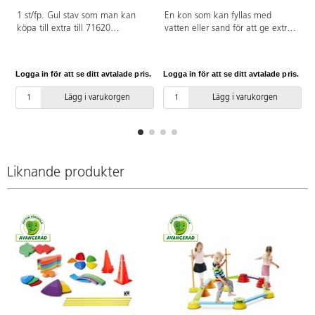
1 st/fp. Gul stav som man kan
En kon som kan fyllas med
köpa till extra till 71620
vatten eller sand för att ge extra
Motorikbana, passar till kon med
stabilitet. Används med fördel
hål art.nr: 75297, 114819.
tillsammans med 75299 stav till
Längd: 120 cm. Av PE.
kon, 71620 motorikbana eller
Logga in för att se ditt avtalade pris.
Logga in för att se ditt avtalade pris.
L
75004 lekringar för variation i
övningarna. Av ABS.
Lägg i varukorgen
Lägg i varukorgen
Liknande produkter