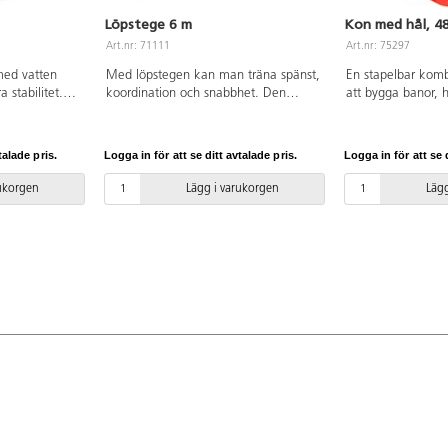
Löpstege 6 m
Kon med hål, 4
Art.nr: 71111
Art.nr: 75297
med vatten
Med löpstegen kan man träna spänst,
En stapelbar komb
a stabilitet.
koordination och snabbhet. Den
att bygga banor, 
llsammans med
lämpar sig väl att använda vid
eller användas so
620
exempelvis vid stationsövningar.
Med kors i toppen
 lekringar för
Yngre barn kan träna grovmotorik
talade pris.
Logga in för att se ditt avtalade pris.
Logga in för att se d
 Av ABS.
och balans genom att t.ex. hoppa
jämfota. De platta ribborna är fästa i
rukorgen
Lägg i varukorgen
Lägg
nylonbanden, men är justerbara. 12
steg. Längd 6 m, bredd 42 cm.
Levereras i en praktisk
förvaringsväska. Av PP och stål.