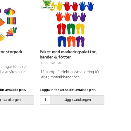
or storpack
Paket med markeringsplattor,
händer & fötter
Art.nr: 141550
eringar för lekar,
balansövningar. De
12 par/fp. Perfekt golvmarkering för
n på golvet och är
lekar, motorikbanor och
t material av god
balansövningar i 6 olika färger.
r sex olika färger.
Tillverkade i halkfritt material som
itt avtalade pris.
Logga in för att se ditt avtalade pris.
. Från 3 år.
ligger stabilt på golvet. Fungerar även
utomhus. Av TPE.
 i varukorgen
Lägg i varukorgen