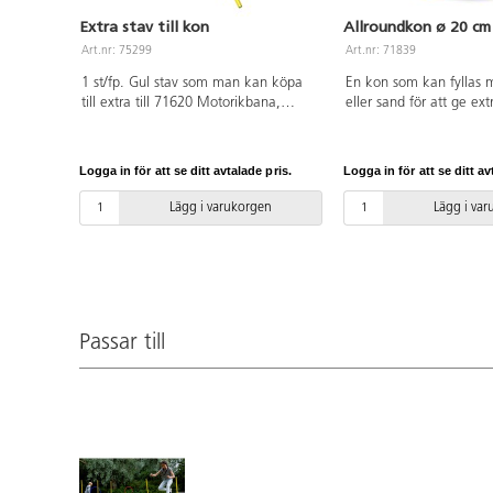
Extra stav till kon
Allroundkon ø 20 cm
Art.nr: 75299
Art.nr: 71839
1 st/fp. Gul stav som man kan köpa
En kon som kan fyllas 
till extra till 71620 Motorikbana,
eller sand för att ge extr
passar till kon med hål art.nr: 75297,
Används med fördel ti
114819. Längd: 120 cm. Av PE.
75299 stav till kon, 71
motorikbana eller 75004
Logga in för att se ditt avtalade pris.
Logga in för att se ditt av
variation i övningarna.
Lägg i varukorgen
Lägg i va
Passar till