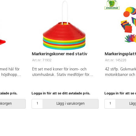
Markeringskoner med stativ
Markeringsplatt
Art.nr: 71932
Art.nr: 145220
med hål för
Ett set med koner för inom- och
42 st/fp. Golvmark
, höjdhopp
utomhusbruk. Stativ medföljer för
motorikbanor och 
iga koner.
enklare förvaring. Höjd på kon 5 cm.
lämnar inga märke
PP.
Höjd på stativ 20 cm.
gjorda av halkfrit
kvalitet. Innehålle
talade pris.
Logga in för att se ditt avtalade pris.
Logga in för att se d
Av gummi. PVC-fri
rukorgen
Lägg i varukorgen
Lägg