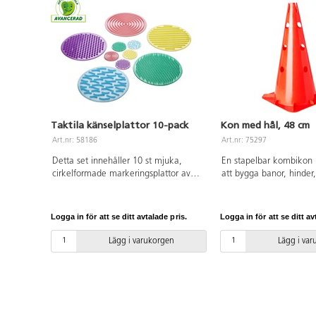
Taktila känselplattor 10-pack
Kon med hål, 48 cm
Art.nr: 58186
Art.nr: 75297
Detta set innehåller 10 st mjuka,
En stapelbar kombikon 
cirkelformade markeringsplattor av
att bygga banor, hinder
silikon. 5 stora och 5 små cirklar som
eller användas som vanl
barnen kan matcha med varandra
Med kors i toppen. Av 
eller känna skillnader i texturen med
Logga in för att se ditt avtalade pris.
Logga in för att se ditt av
både händer och fötter. Kan
användas med ögonbindel, eller
Lägg i varukorgen
Lägg i va
gömmas i den medföljande påsen för
att hitta matchande par. Halksäkra.
Mått på liten cirkel ø 8 cm, stor cirkel
25 cm. PVC-fri. Från 3 år.