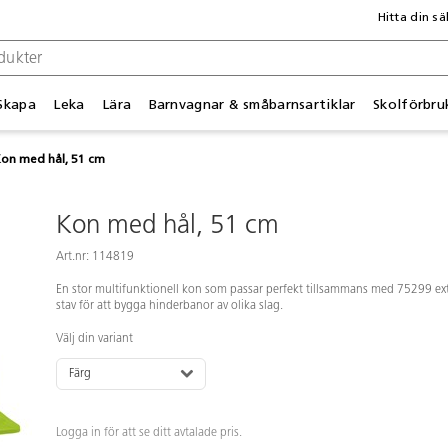
Hitta din sä
Skapa
Leka
Lära
Barnvagnar & småbarnsartiklar
Skolförbru
on med hål, 51 cm
Kon med hål, 51 cm
Art.nr: 114819
En stor multifunktionell kon som passar perfekt tillsammans med 75299 ex
stav för att bygga hinderbanor av olika slag.
Välj din variant
Färg
Logga in för att se ditt avtalade pris.