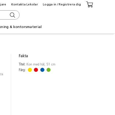
ljare
Kontakta Lekolar
Logga in / Registrera dig
kning & kontorsmaterial
Fakta
Titel:
Kon med hål, 51 cm
Färg:
tra