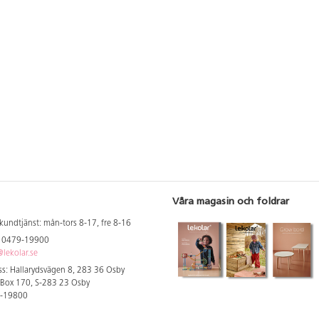
Våra magasin och foldrar
kundtjänst: mån-tors 8-17, fre 8-16
: 0479-19900
lekolar.se
s: Hallarydsvägen 8, 283 36 Osby
 Box 170, S-283 23 Osby
9-19800