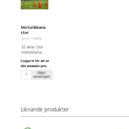
Motorikbana
stor
Art.nr: 114936
32 delar. Stor
motorikbana
som ger många
Logga in för att se
möjligheter till
ditt avtalade pris.
en mer aktiv
Lägg i
skoldag och
varukorgen
rast. Innehåller:
6 koner med
hål, 8 fästen till
stav, 8 stavar till
kon, 5 lekringar,
4 allroundkoner
Liknande produkter
och 1 löpstege.