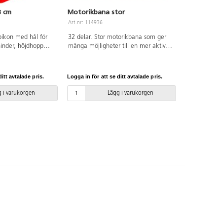
8 cm
Motorikbana stor
Art.nr: 114936
ikon med hål för
32 delar. Stor motorikbana som ger
hinder, höjdhopp
många möjligheter till en mer aktiv
m vanliga koner.
skoldag och rast. Innehåller: 6 koner
. Av PP.
med hål, 8 fästen till stav, 8 stavar till
kon, 5 lekringar, 4 allroundkoner och
itt avtalade pris.
Logga in för att se ditt avtalade pris.
1 löpstege.
 i varukorgen
Lägg i varukorgen