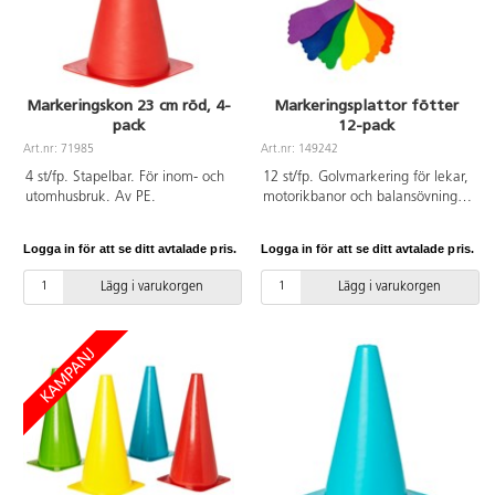
Markeringskon 23 cm röd, 4-
Markeringsplattor fötter
pack
12-pack
Art.nr: 71985
Art.nr: 149242
4 st/fp. Stapelbar. För inom- och
12 st/fp. Golvmarkering för lekar,
utomhusbruk. Av PE.
motorikbanor och balansövningar
i 6 olika färger. Tillverkade i
halkfritt material som ligger
Logga in för att se ditt avtalade pris.
Logga in för att se ditt avtalade pris.
stabilt på golvet. Fungerar även
utomhus. Ena sidan är slät, den
Lägg i varukorgen
Lägg i varukorgen
andra knottrig. Innehåller sex
olika färger. Mått: 9x18 cm. Av
TPE. Från 3 år.