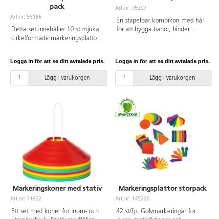
pack
Art.nr: 75297
Art.nr: 58186
En stapelbar kombikon med hål
Detta set innehåller 10 st mjuka,
för att bygga banor, hinder,
cirkelformade markeringsplattor
höjdhopp eller användas som
av silikon. 5 stora och 5 små
vanliga koner. Med kors i
cirklar som barnen kan matcha
toppen. Av PP.
Logga in för att se ditt avtalade pris.
Logga in för att se ditt avtalade pris.
med varandra eller känna
skillnader i texturen med både
Lägg i varukorgen
Lägg i varukorgen
händer och fötter. Kan användas
med ögonbindel, eller gömmas i
den medföljande påsen för att
hitta matchande par. Halksäkra.
Mått på liten cirkel ø 8 cm, stor
cirkel 25 cm. PVC-fri. Från 3 år.
Markeringskoner med stativ
Markeringsplattor storpack
Art.nr: 71932
Art.nr: 145220
Ett set med koner för inom- och
42 st/fp. Golvmarkeringar för