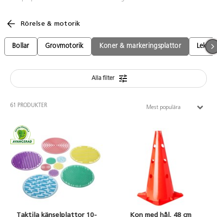
Rörelse & motorik
Bollar
Grovmotorik
Koner & markeringsplattor
Lekbo
Alla filter
61 PRODUKTER
Mest populära
Taktila känselplattor 10-
Kon med hål, 48 cm