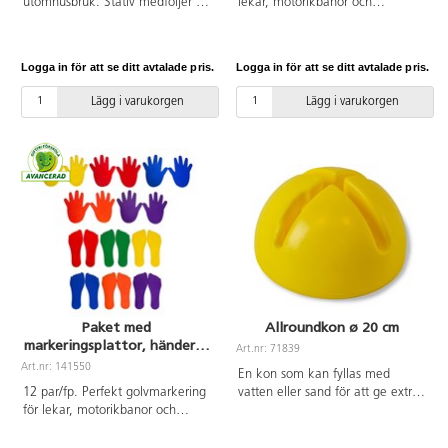
utomhusbruk. Stativ medföljer för
lekar, motorikbanor och
enklare förvaring. Höjd på kon
balansövningar. De lämnar inga
5 cm. Höjd på stativ 20 cm.
märken på golvet och är gjorda
av halkfritt material av god
Logga in för att se ditt avtalade pris.
Logga in för att se ditt avtalade pris.
kvalitet. Innehåller sex olika
färger. Av gummi. PVC-fri. Från 3
Lägg i varukorgen
Lägg i varukorgen
år.
Paket med
Allroundkon ø 20 cm
markeringsplattor, händer &
Art.nr: 71839
fötter
Art.nr: 141550
En kon som kan fyllas med
12 par/fp. Perfekt golvmarkering
vatten eller sand för att ge extra
för lekar, motorikbanor och
stabilitet. Används med fördel
balansövningar i 6 olika färger.
tillsammans med 75299 stav till
Tillverkade i halkfritt material
kon, 71620 motorikbana eller