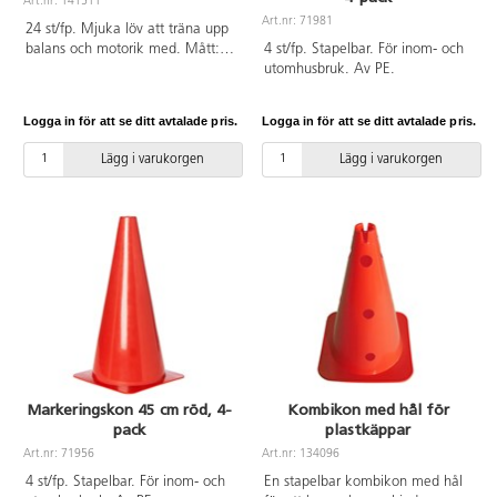
Art.nr: 141511
Art.nr: 71981
24 st/fp. Mjuka löv att träna upp
balans och motorik med. Mått:
4 st/fp. Stapelbar. För inom- och
26x18 cm. Av TPE. PVC-fri.
utomhusbruk. Av PE.
Logga in för att se ditt avtalade pris.
Logga in för att se ditt avtalade pris.
Lägg i varukorgen
Lägg i varukorgen
Markeringskon 45 cm röd, 4-
Kombikon med hål för
pack
plastkäppar
Art.nr: 71956
Art.nr: 134096
4 st/fp. Stapelbar. För inom- och
En stapelbar kombikon med hål