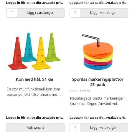
Logga in för att se ditt avtalade pris.
Logga in för att se ditt avtalade pris.
som ligger stabilt på golvet.
75004 lekringar för variation i
Fungerar även utomhus. Av TPE.
övningarna. Av ABS.
Lägg i varukorgen
Lägg i varukorgen
Kon med hål, 51 cm
Spordas markeringsplattor
25-pack
En stor multifunktionell kon som
Art.nr: 114889
passar perfekt tillsammans med
Neonfärgade platta markeringar i
75299 extra stav för att bygga
fyra olika färger. Använd vid
hinderbanor av olika slag.
samlingar, aktiviteter till aktiva
klassrum eller olika
Logga in för att se ditt avtalade pris.
Logga in för att se ditt avtalade pris.
stationsövningar. Halkfria.
Stativet ingår. Av TPR.
Välj variant
Lägg i varukorgen