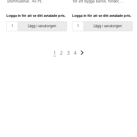
utomhusbruk. Av PE.
för att bygga banor, hinder,
höjdhopp eller användas som
vanliga koner. Höjd 37 cm.
Logga in för att se ditt avtalade pris.
Logga in för att se ditt avtalade pris.
Lägg i varukorgen
Lägg i varukorgen
1
2
3
4