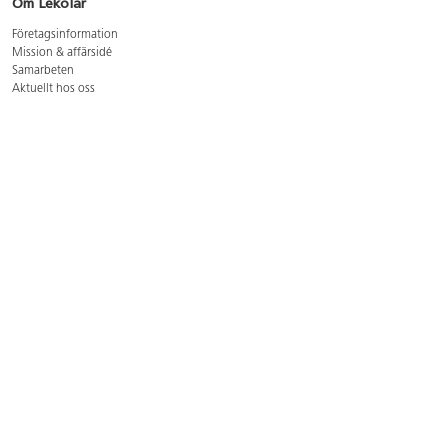
Om Lekolar
Företagsinformation
Mission & affärsidé
Samarbeten
Aktuellt hos oss
GDPR
Cookie Policy
Whistleblowing
Lediga jobb
Bruttoprislista lära, skapa, leka 2026-5
Bruttoprislista möbler 2026-3
Bruttoprislista lekplatsutrustning och utemiljö 2026-3
Kontakt
Öppettider kundtjänst: mån-tors 8-17, fre 8-16
Kundtjänst: 0479-19900
kundtjanst@lekolar.se
Besöksadress: Hallarydsvägen 8, 283 36 Osby
Postadress: Box 170, S-283 23 Osby
Växel: 0479-19800
Avtalskund?