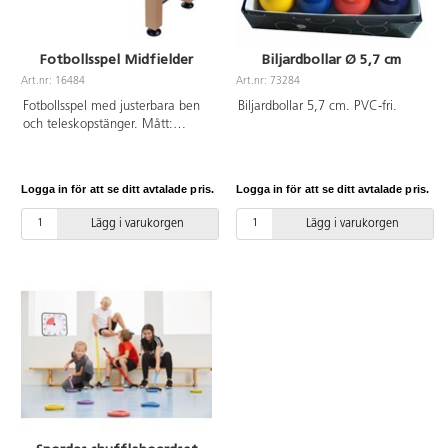
Fotbollsspel Midfielder
Biljardbollar Ø 5,7 cm
Art.nr: 16484
Art.nr: 73284
Fotbollsspel med justerbara ben
Biljardbollar 5,7 cm. PVC-fri.
och teleskopstänger. Mått:
138X65x88 cm. Vikt 32 kg. Av
trä och aluminum. Levereras
omonterat. PVC-fri. Från 7 år
Logga in för att se ditt avtalade pris.
Logga in för att se ditt avtalade pris.
Lägg i varukorgen
Lägg i varukorgen