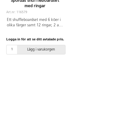
Spordas shuffleboardset
med ringar
Art.nr: 116579
Ett shuffleboardset med 6 köer i
olika färger samt 12 ringar, 2 av
varje färg. Oavsett om du siktar
på en linje, eller om du markerar
Logga in för att se ditt avtalade pris.
en hel poänggivande yta, så är
det här spelet roligt och enkelt
Lägg i varukorgen
att lära sig och spela. Perfekt
som en aktivitet, en station, eller
som kul avkoppling. Ringarna
glider bäst på vinylgolv eller
polerat trägolv. Längd på köer
109 cm. Av ABS och PVC utan
förbjudna ftalater.