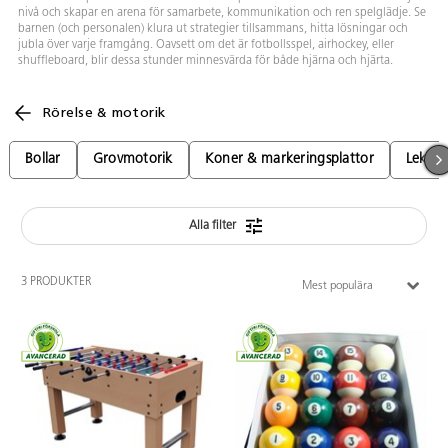
nivå och skapar en arena för samarbete, kommunikation och ren spelglädje. Se
barnen (och personalen) klura ut strategier tillsammans, hitta lösningar och
jubla över varje framgång. Oavsett om det är fotbollsspel, airhockey, eller
shuffleboard, blir dessa stunder minnesvärda för både hjärna och hjärta.
Rörelse & motorik
Bollar
Grovmotorik
Koner & markeringsplattor
Lekbo
Alla filter
3 PRODUKTER
Mest populära