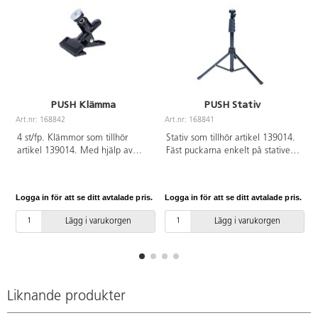
PUSH Klämma
PUSH Stativ
Art.nr: 168842
Art.nr: 168841
A
4 st/fp. Klämmor som tillhör
Stativ som tillhör artikel 139014.
artikel 139014. Med hjälp av
Fäst puckarna enkelt på stativen
klämmorna fästs puckarna enkelt
och öppna upp för fler
på ribbstolar eller andra objekt.
träningsmöjligheter. Stativet är
Av ABS.
justerbart och har en maxhöjd på
Logga in för att se ditt avtalade pris.
Logga in för att se ditt avtalade pris.
L
150 cm. Av PP.
Lägg i varukorgen
Lägg i varukorgen
Liknande produkter