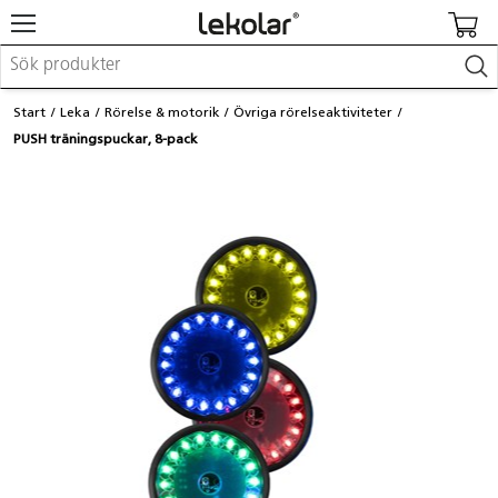
Möbler & inredning
Start
Leka
Rörelse & motorik
Övriga rörelseaktiviteter
Lekplatsutrustning & utemiljö
PUSH träningspuckar, 8-pack
Skapa
Leka
Lära
Barnvagnar & småbarnsartiklar
Skolförbrukning & kontorsmaterial
Logga in / Registrera dig
Hitta din säljare
Kontakta Lekolar