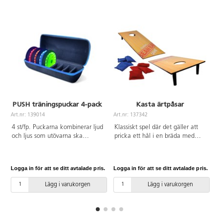
PUSH träningspuckar 4-pack
Kasta ärtpåsar
Art.nr: 139014
Art.nr: 137342
A
4 st/fp. Puckarna kombinerar ljud
Klassiskt spel där det gäller att
och ljus som utövarna ska
pricka ett hål i en bräda med
springa och släcka. De styrs med
ärtpåsar, även kallat corn hole.
en kostnadsfri app och passar
Två brädor och åtta ärtpåsar
både nybörjare och avancerade
ingår. Kasta ärtpåsarna på
Logga in för att se ditt avtalade pris.
Logga in för att se ditt avtalade pris.
L
utövare. Puckarna är
brädan och försök få 21 poäng.
återuppladdningsbara och
Enkla spelregler gör att spelare i
Lägg i varukorgen
Lägg i varukorgen
batterierna håller för ca 8
alla åldrar kan vara med. Spelet
timmars kontinuerligt
kan spelas var som helst, bara du
användande. Kablar,
har ett plant underlag. Brädorna
laddningshub och förvaringsväska
är 60x30 cm. För 2 spelare. Av