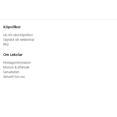
Köpvillkor
Läs om våra köpvillkor
Upptäck vår webbshop
FAQ
Om Lekolar
Företagsinformation
Mission & affärsidé
Samarbeten
Aktuellt hos oss
GDPR
Cookie Policy
Whistleblowing
Lediga jobb
Bruttoprislista lära, skapa, leka 2026-5
Bruttoprislista möbler 2026-3
Bruttoprislista lekplatsutrustning och utemiljö 2026-3