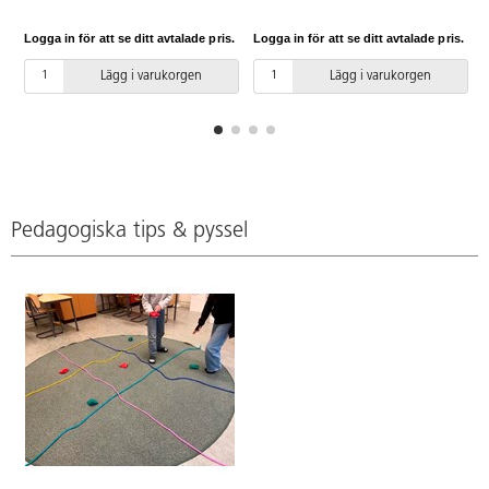
TPE. PVC-fri. Från 3 år.
Logga in för att se ditt avtalade pris.
Logga in för att se ditt avtalade pris.
L
Lägg i varukorgen
Lägg i varukorgen
Pedagogiska tips & pyssel