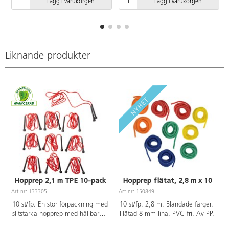
Lägg i varukorgen
Lägg i varukorgen
Liknande produkter
Hopprep 2,1 m TPE 10-pack
Hopprep flätat, 2,8 m x 10
Art.nr: 133305
Art.nr: 150849
A
10 st/fp. En stor förpackning med
10 st/fp. 2,8 m. Blandade färger.
slitstarka hopprep med hållbara
Flätad 8 mm lina. PVC-fri. Av PP.
handtag. Längd: 210 cm. Av