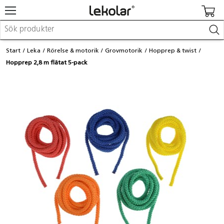
Möbler & inredning
Start
Leka
Rörelse & motorik
Grovmotorik
Hopprep & twist
Lekplatsutrustning & utemiljö
Hopprep 2,8 m flätat 5-pack
Skapa
Leka
Lära
Barnvagnar & småbarnsartiklar
Skolförbrukning & kontorsmaterial
Logga in / Registrera dig
Hitta din säljare
Kontakta Lekolar