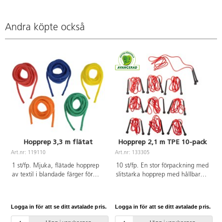
Andra köpte också
Hopprep 3,3 m flätat
Hopprep 2,1 m TPE 10-pack
Art.nr: 119110
Art.nr: 133305
A
1 st/fp. Mjuka, flätade hopprep
10 st/fp. En stor förpackning med
av textil i blandade färger för
slitstarka hopprep med hållbara
gymnastiken eller rasten.
handtag. Längd: 210 cm. Av
Material polyester. Längd: 3,3 m,
TPE. PVC-fri. Från 3 år.
ø 8 mm. Från 3 år.
Logga in för att se ditt avtalade pris.
Logga in för att se ditt avtalade pris.
L