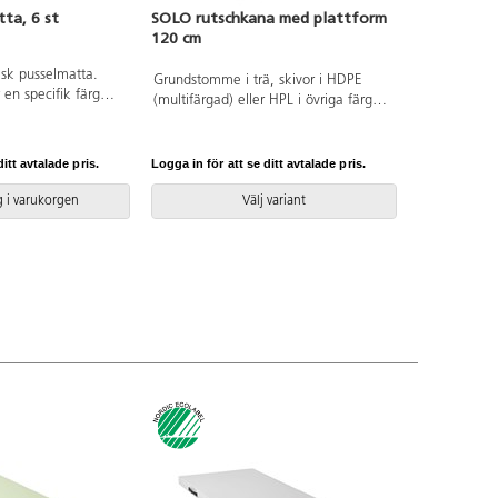
tta, 6 st
SOLO rutschkana med plattform
120 cm
isk pusselmatta.
Grundstomme i trä, skivor i HDPE
 en specifik färg
(multifärgad) eller HPL i övriga färger.
ått: 30x30 cm. Av
Vid installation ska alltid den
 0 år.
medföljande manualen användas.
Den senaste versionen finns att tillgå
itt avtalade pris.
Logga in för att se ditt avtalade pris.
på begäran. Leverantörens
artikelnummer SOLO WD1442
 i varukorgen
Välj variant
Inkluderar markförankring K1.