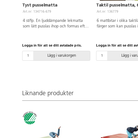
Tyst pusselmatta
Taktil pusselmatta, 
Art.nr: 134716-679
Art.nr: 136779
4 st/fp. En ljuddämpande lekmatta
6 mattbitar i olika takti
som lätt pusslas ihop och formas efter
färger som kan pusslas 
rummets storlek. Går bra att
spännande taktil och vis
kombinera färgmässigt med Lekolars
upplevelse. Mått på varj
Fixaserie. Varje bit är 50x50x1,5 cm
ca 30x30 cm. PVC-fri.
Logga in för att se ditt avtalade pris.
Logga in för att se ditt av
och vändbar för byte av färg, det
ingår 2 kantlister per pusselbit. Av
Lägg i varukorgen
Lägg i va
EVA.
Liknande produkter