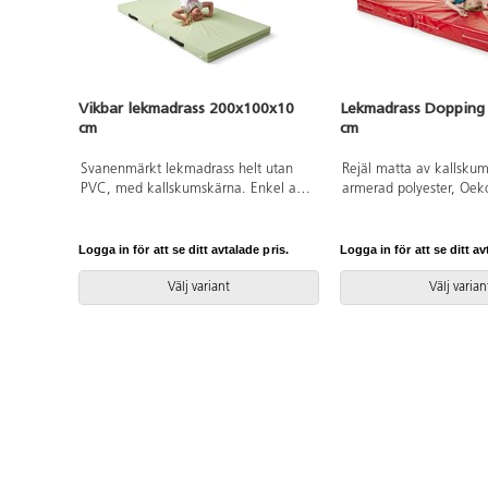
Vikbar lekmadrass 200x100x10
Lekmadrass Dopping
cm
cm
Svanenmärkt lekmadrass helt utan
Rejäl matta av kallskum 
PVC, med kallskumskärna. Enkel att
armerad polyester, Oek
flytta med praktiska handtag. Passar
Texcertifierad, klass 1 o
bra vid lek eller olika aktiviteter.
PVC, utan förbjudna ftal
Avtorkningsbar med våt trasa. Av
på mitten för att spara p
Logga in för att se ditt avtalade pris.
Logga in för att se ditt av
polyester. Mått: L200xB100xH10 cm.
förvaring. Från 3 år.
Svanenmärkt, licensnummer 3031
Välj variant
Välj varian
0084. Halkskydd ingår ej, köpes på
separat artikelnummer 35571.