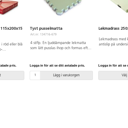
 115x200x15
Tyst pusselmatta
Lekmadrass 250
Art.nr: 134716-679
Lekmadrass med k
4 st/fp. En ljuddämpande lekmatta
i röd eller blå
antislip på undersi
som lätt pusslas ihop och formas efter
o-
med hjälp av prak
rummets storlek. Går bra att
ch plast av
Passar bra vid lek 
kombinera färgmässigt med Lekolars
ater. Vikbar
aktiviteter. Vatten
Fixaserie. Varje bit är 50x50x1,5 cm
lats vid
250x120x6 cm. Kra
talade pris.
Logga in för att se ditt avtalade pris.
Logga in för att se d
och vändbar för byte av färg, det
bestående av PU,
ingår 2 kantlister per pusselbit. Av
Texcertifierad, kla
t
Lägg i varukorgen
Välj
EVA.
polyesterväv. PVC-
med våt trasa och
till 60 °C. Svanen
licensnummer 303