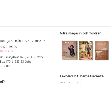
Våra magasin och foldrar
kundtjänst: mån-tors 8-17, fre 8-16
: 0479-19900
lekolar.se
s: Hallarydsvägen 8, 283 36 Osby
 Box 170, S-283 23 Osby
9-19800
Lekolars hållbarhetsarbete
nd?
Hållbarhetsarbete
Hållbarhetsredovisning 2023
 att se dina rabatterade priser
Produktsäkerhet & kvalitet
Giftfri Förskola
a säljare och utbildare