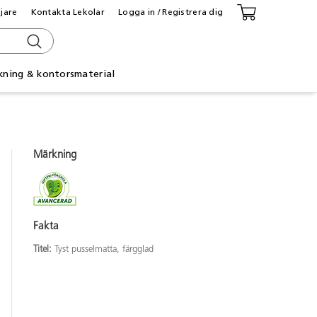
ljare
Kontakta Lekolar
Logga in / Registrera dig
kning & kontorsmaterial
Märkning
Fakta
Titel:
Tyst pusselmatta, färgglad