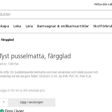
Hitta din sä
Skapa
Leka
Lära
Barnvagnar & småbarnsartiklar
Skolförbru
, färgglad
Tyst pusselmatta, färgglad
Art.nr: 130154
36 st/fp. En ljuddämpande lekmatta som kan användas som både pussel och
underlag vid lek på golv. Mått: 32x32x1,3 cm. Av EVA. PVC-fri. Från 0 år.
Logga in för att se ditt avtalade pris.
Lägg i varukorgen
Finns i lager