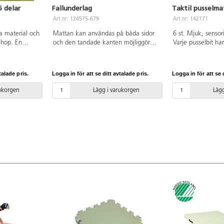
6 delar
Fallunderlag
Taktil pusselma
Art.nr: 124575-679
Art.nr: 142171
la material och
Mattan kan användas på båda sidor
6 st. Mjuk, sensor
ihop. En
och den tandade kanten möjliggör
Varje pusselbit har
uell
hopkoppling. Till varje pusselbit ingår
och taktil yta. M
e pusselbit:
4 kantlister. Godkänt fallunderlag
TPE. PVC-fri. Från
enligt europeisk standard
talade pris.
Logga in för att se ditt avtalade pris.
Logga in för att se d
EN1177:2018 för inomhusanvändning
till en fallhöjd på 145 cm. Mått:
rukorgen
Lägg i varukorgen
Lägg
100x100x4 cm.