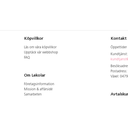
Köpvillkor
Kontakt
Läs om våra köpvillkor
Öppettider 
Upptäck vår webbshop
Kundtjänst
FAQ
kundtjanst@
Besöksadres
Postadress:
Om Lekolar
Växel: 047
Företagsinformation
Mission & affärsidé
Avtalsku
Samarbeten
Aktuellt hos oss
Logga in för
GDPR
Cookie Policy
Whistleblowing
Hitta vår
Lediga jobb
Bruttoprislista lära, skapa, leka 2026-5