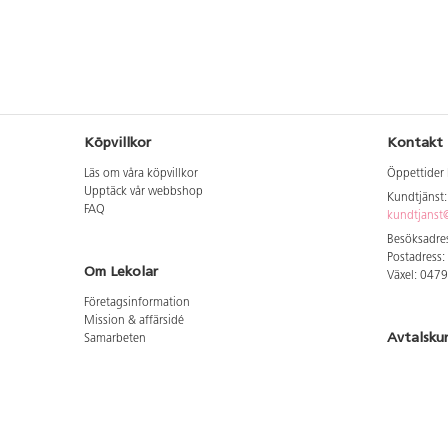
Köpvillkor
Kontakt
Läs om våra köpvillkor
Öppettider 
Upptäck vår webbshop
Kundtjänst
FAQ
kundtjanst@
Besöksadres
Postadress:
Om Lekolar
Växel: 047
Företagsinformation
Mission & affärsidé
Avtalsku
Samarbeten
Aktuellt hos oss
Logga in för
GDPR
Cookie Policy
Whistleblowing
Hitta vår
Lediga jobb
Bruttoprislista lära, skapa, leka 2026-5