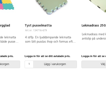
ärgglad
Tyst pusselmatta
Lekmadrass 250
Art.nr: 134716-679
Lekmadrass med k
nde lekmatta
4 st/fp. En ljuddämpande lekmatta
antislip på undersi
både pussel
som lätt pusslas ihop och formas efter
med hjälp av prak
 golv. Mått:
rummets storlek. Går bra att
Passar bra vid lek 
PVC-fri. Från
kombinera färgmässigt med Lekolars
aktiviteter. Vatten
Fixaserie. Varje bit är 50x50x1,5 cm
250x120x6 cm. Kra
talade pris.
Logga in för att se ditt avtalade pris.
Logga in för att se d
och vändbar för byte av färg, det
bestående av PU,
ingår 2 kantlister per pusselbit. Av
Texcertifierad, kla
rukorgen
Lägg i varukorgen
Välj
EVA.
polyesterväv. PVC-
med våt trasa och
till 60 °C. Svanen
licensnummer 303