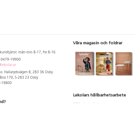
Våra magasin och foldrar
kundtjänst: mån-tors 8-17, fre 8-16
: 0479-19900
lekolar.se
s: Hallarydsvägen 8, 283 36 Osby
 Box 170, S-283 23 Osby
9-19800
Lekolars hållbarhetsarbete
nd?
Hållbarhetsarbete
Hållbarhetsredovisning 2023
 att se dina rabatterade priser
Produktsäkerhet & kvalitet
Giftfri Förskola
a säljare och utbildare