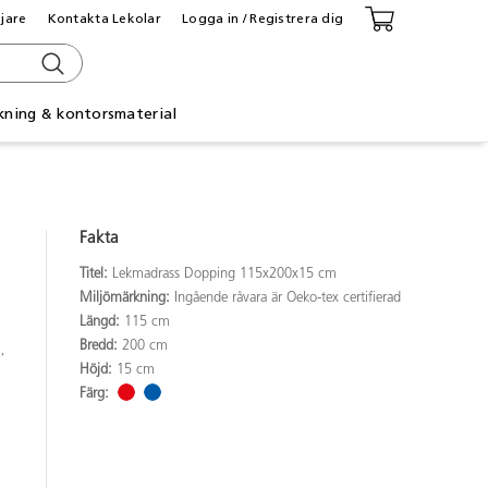
ljare
Kontakta Lekolar
Logga in / Registrera dig
kning & kontorsmaterial
Fakta
Titel:
Lekmadrass Dopping 115x200x15 cm
Miljömärkning:
Ingående råvara är Oeko-tex certifierad
Längd:
115 cm
Bredd:
200 cm
,
Höjd:
15 cm
Färg: