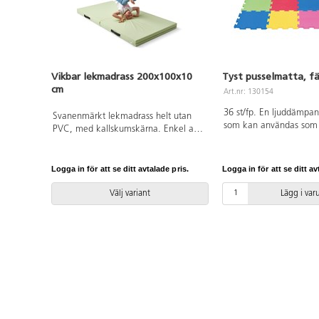
Vikbar lekmadrass 200x100x10
Tyst pusselmatta, f
cm
Art.nr: 130154
36 st/fp. En ljuddämpa
Svanenmärkt lekmadrass helt utan
som kan användas som 
PVC, med kallskumskärna. Enkel att
och underlag vid lek på
flytta med praktiska handtag. Passar
32x32x1,3 cm. Av EVA. 
bra vid lek eller olika aktiviteter.
0 år.
Avtorkningsbar med våt trasa. Av
Logga in för att se ditt avtalade pris.
Logga in för att se ditt av
polyester. Mått: L200xB100xH10 cm.
Svanenmärkt, licensnummer 3031
Välj variant
Lägg i va
0084. Halkskydd ingår ej, köpes på
separat artikelnummer 35571.