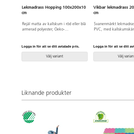
Lekmadrass Hopping 100x200x10
Vikbar lekmadrass 2
cm
cm
Rejäl matta av kallskum i röd eller blå
Svanenmärkt lekmadrass
armerad polyester, Oeko-
PVC, med kallskumskärn
Texcertifierad, klass 1 och plast av
flytta med praktiska ha
PVC, utan förbjudna ftalater. Vikbar
bra vid lek eller olika ak
på mitten, för att spara plats vid
Avtorkningsbar med våt
Logga in för att se ditt avtalade pris.
Logga in för att se ditt av
förvaring. Från 3 år.
polyester. Mått: L200x
Svanenmärkt, licensn
Välj variant
Välj varian
0084. Halkskydd ingår 
separat artikelnummer 
Liknande produkter