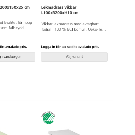
 200x150x25 cm
Lekmadrass vikbar
L100xB200xH10 cm
od kvalitet för hopp
Vikbar lekmadrass med avtagbart
 som fallskydd.
fodral i 100 % BCI bomull, Oeko-Tex
talatfri PVC, kärnan
Made in Green. Mått:
ko-Texcertifierad,
L200xB100xH10 cm. Mått ihopvikt
L100xB100xH10cm. Kärnan är av
itt avtalade pris.
Logga in för att se ditt avtalade pris.
kallskum. Innehåller ej
flamskyddsmedel. Fodralet är
 i varukorgen
Välj variant
tvättbart i 60 °C, ingen torktumling.