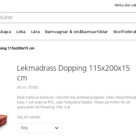
Hitta din sä
Skapa
Leka
Lära
Barnvagnar & småbarnsartiklar
Skolförbru
ing 115x200x15 cm
Lekmadrass Dopping 115x200x15
cm
Art.nr: 35565
Rejäl matta av kallskum i röd eller blå armerad polyester, Oeko-Texcertifierad
klass 1 och plast av PVC, utan förbjudna ftalater. Vikbar på mitten för att
spara plats vid förvaring. Från 3 år.
Välj din variant
Färg