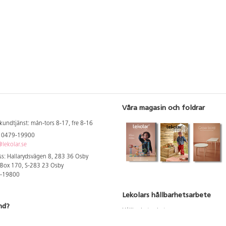
Våra magasin och foldrar
kundtjänst: mån-tors 8-17, fre 8-16
: 0479-19900
lekolar.se
s: Hallarydsvägen 8, 283 36 Osby
 Box 170, S-283 23 Osby
9-19800
Lekolars hållbarhetsarbete
nd?
Hållbarhetsarbete
Hållbarhetsredovisning 2023
 att se dina rabatterade priser