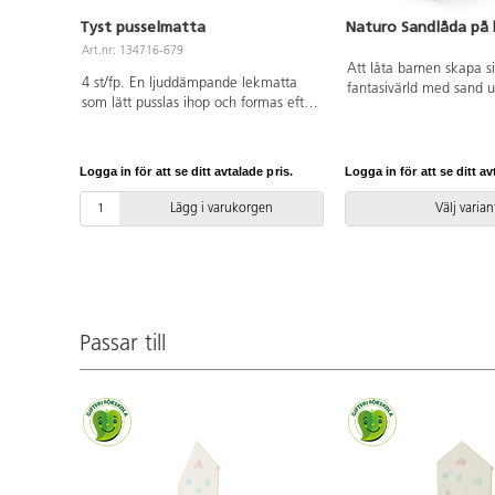
Tyst pusselmatta
Naturo Sandlåda på
Art.nr: 134716-679
Att låta barnen skapa s
4 st/fp. En ljuddämpande lekmatta
fantasivärld med sand 
som lätt pusslas ihop och formas efter
deras kreativitet, komm
rummets storlek. Går bra att
koordination och utveck
kombinera färgmässigt med Lekolars
den sociala rolleken enk
Fixaserie. Varje bit är 50x50x1,5 cm
av leken. Konstruktione
Logga in för att se ditt avtalade pris.
Logga in för att se ditt av
och vändbar för byte av färg, det
tillgänglighetsanpassad.
ingår 2 kantlister per pusselbit. Av
installation ska alltid 
Lägg i varukorgen
Välj varian
EVA.
manualen användas. De
versionen finns att till
Inkluderar markförankri
Passar till