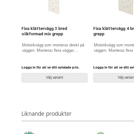
Fixa klättervägg 3 bred
Fixa klättervägg 4 b
olikformad mix grepp
grepp
Motorikvägg som monteras direkt på
Motorikvägg som monte
väggen. Monteras flera väggar
väggen. Monteras flera
bredvid varandra är det viktigt att de
bredvid varandra är det 
monteras ihop för att minimera
monteras ihop för att 
klämrisken. Används alltid med
klämrisken. Används al
Logga in för att se ditt avtalade pris.
Logga in för att se ditt av
godkänt fallunderlag enligt EN1177,
godkänt fallunderlag en
t.ex. artnr 124575. Fallutrymme 1,5
Fallutrymme 1,5 m run
Välj variant
Välj varian
m runtom. Väggen är försedd med
är försedd med klättergr
klättergrepp i flera olika pastellfärger.
olika pastellfärger. Med
Med förborrade hål. Förborrade
hål. Förborrade distanse
distanser medföljer för att det ska bli
att det ska bli rätt avst
rätt avstånd från väggen.
väggen. Björkplywood.
Björkplywood.
Liknande produkter