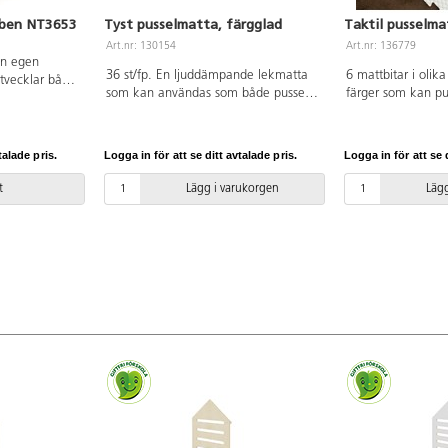
 ben NT3653
Tyst pusselmatta, färgglad
Taktil pusselma
Art.nr: 130154
Art.nr: 136779
in egen
36 st/fp. En ljuddämpande lekmatta
6 mattbitar i olika
utvecklar både
som kan användas som både pussel
färger som kan pu
unikation,
och underlag vid lek på golv. Mått:
spännande taktil o
ling. Här kan
32x32x1,3 cm. Av EVA. PVC-fri. Från
upplevelse. Mått p
elt bli en del
0 år.
ca 30x30 cm. PVC-
n är
talade pris.
Logga in för att se ditt avtalade pris.
Logga in för att se d
 Vid
den medföljande
t
Lägg i varukorgen
Lägg
n senaste
gå på begäran.
ng K1.