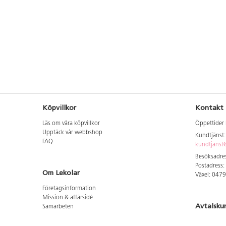
Köpvillkor
Kontakt
Läs om våra köpvillkor
Öppettider 
Upptäck vår webbshop
Kundtjänst
FAQ
kundtjanst@
Besöksadres
Postadress:
Om Lekolar
Växel: 047
Företagsinformation
Mission & affärsidé
Avtalsku
Samarbeten
Aktuellt hos oss
Logga in för
GDPR