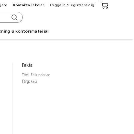
ljare
Kontakta Lekolar
Logga in / Registrera dig
kning & kontorsmaterial
Fakta
Titel:
Fallunderlag
Färg:
Grå