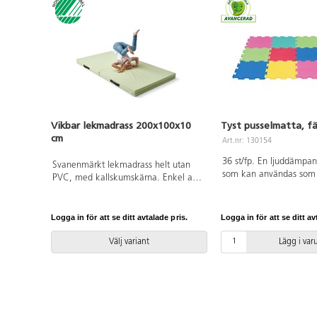
Vikbar lekmadrass 200x100x10
Tyst pusselmatta, f
cm
Art.nr: 130154
36 st/fp. En ljuddämpa
Svanenmärkt lekmadrass helt utan
som kan användas som 
PVC, med kallskumskärna. Enkel att
och underlag vid lek på
flytta med praktiska handtag. Passar
32x32x1,3 cm. Av EVA. 
bra vid lek eller olika aktiviteter.
0 år.
Avtorkningsbar med våt trasa. Av
Logga in för att se ditt avtalade pris.
Logga in för att se ditt av
polyester. Mått: L200xB100xH10 cm.
Svanenmärkt, licensnummer 3031
Välj variant
Lägg i va
0084. Halkskydd ingår ej, köpes på
separat artikelnummer 35571.