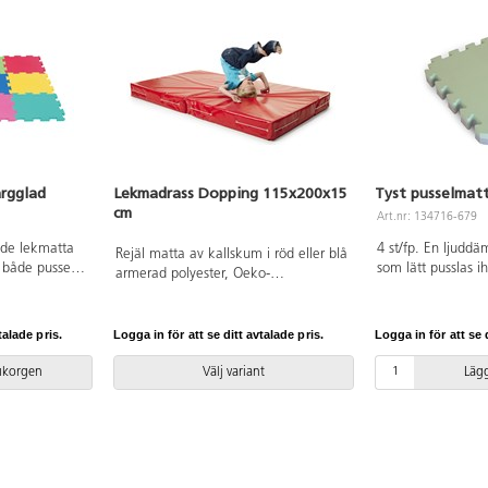
ärgglad
Lekmadrass Dopping 115x200x15
Tyst pusselmat
cm
Art.nr: 134716-679
nde lekmatta
4 st/fp. En ljudd
Rejäl matta av kallskum i röd eller blå
både pussel
som lätt pusslas i
armerad polyester, Oeko-
 golv. Mått:
rummets storlek. 
Texcertifierad, klass 1 och plast av
PVC-fri. Från
kombinera färgmä
PVC, utan förbjudna ftalater. Vikbar
Fixaserie. Varje b
på mitten för att spara plats vid
talade pris.
Logga in för att se ditt avtalade pris.
Logga in för att se d
och vändbar för by
förvaring. Från 3 år.
ingår 2 kantlister 
rukorgen
Välj variant
Lägg
EVA.