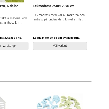
tta, 6 delar
Lekmadrass 250x120x6 cm
Lekmadrass med kallskumskärna och
 taktila material och
antislip på undersidan. Enkel att flytta
sslas ihop. En
med hjälp av praktiska handtag.
ch visuell
Passar bra vid lek eller olika
å varje pusselbit:
aktiviteter. Vattentät. Mått:
fri.
250x120x6 cm. Kraftigt fodral
itt avtalade pris.
Logga in för att se ditt avtalade pris.
bestående av PU, Oeko-
Texcertifierad, klass 1 och
 i varukorgen
Välj variant
polyesterväv. PVC-fri. Avtorkningsbar
med våt trasa och maskintvätt i upp
till 60 °C. Svanenmärkt,
licensnummer 3031 0084.