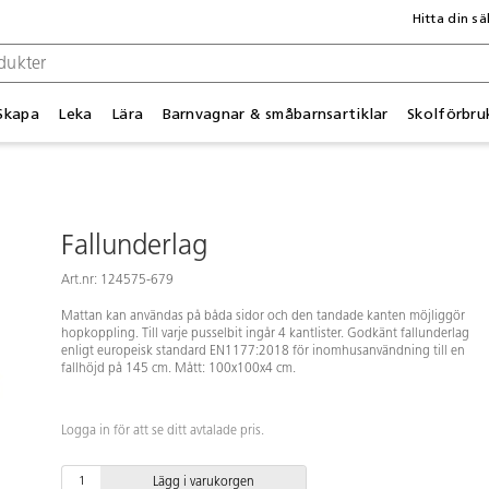
Hitta din sä
Skapa
Leka
Lära
Barnvagnar & småbarnsartiklar
Skolförbru
Fallunderlag
Art.nr: 124575-679
Mattan kan användas på båda sidor och den tandade kanten möjliggör
hopkoppling. Till varje pusselbit ingår 4 kantlister. Godkänt fallunderlag
enligt europeisk standard EN1177:2018 för inomhusanvändning till en
fallhöjd på 145 cm. Mått: 100x100x4 cm.
Logga in för att se ditt avtalade pris.
Lägg i varukorgen