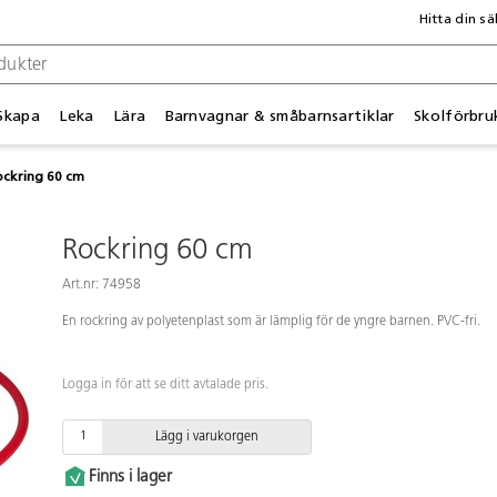
Hitta din sä
Skapa
Leka
Lära
Barnvagnar & småbarnsartiklar
Skolförbru
ockring 60 cm
Rockring 60 cm
Art.nr: 74958
En rockring av polyetenplast som är lämplig för de yngre barnen. PVC-fri.
Logga in för att se ditt avtalade pris.
Lägg i varukorgen
Finns i lager