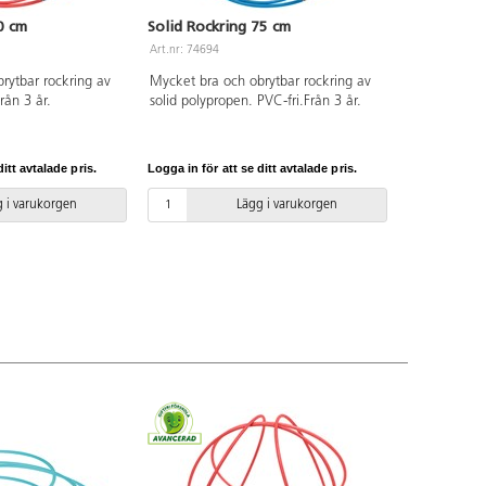
0 cm
Solid Rockring 75 cm
Art.nr: 74694
rytbar rockring av
Mycket bra och obrytbar rockring av
Från 3 år.
solid polypropen. PVC-fri.Från 3 år.
itt avtalade pris.
Logga in för att se ditt avtalade pris.
 i varukorgen
Lägg i varukorgen