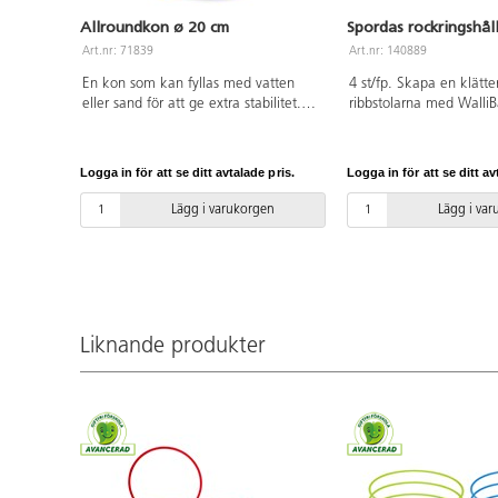
Allroundkon ø 20 cm
Spordas rockringshål
Art.nr: 71839
Art.nr: 140889
En kon som kan fyllas med vatten
4 st/fp. Skapa en klätt
eller sand för att ge extra stabilitet.
ribbstolarna med Walli
Används med fördel tillsammans med
rockringar. Att klättra 
75299 stav till kon, 71620
man korsar hinder utm
motorikbana eller 75004 lekringar för
koordination, rörlighet 
Logga in för att se ditt avtalade pris.
Logga in för att se ditt av
variation i övningarna. Av ABS.
ringen i 3 olika vinkla
olika positioner på ribbs
Lägg i varukorgen
Lägg i va
Rockringshållarna är my
fästa. Av ABS. Från 3 år
Liknande produkter