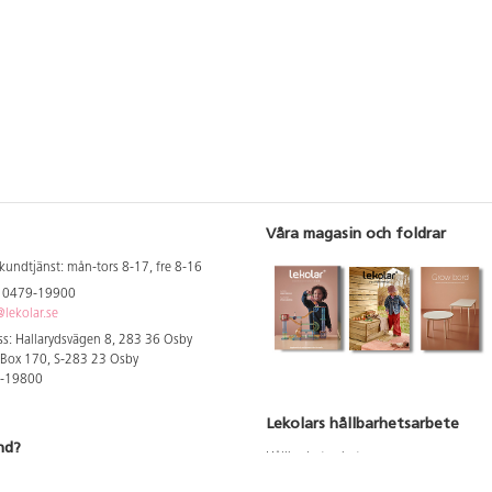
Våra magasin och foldrar
kundtjänst: mån-tors 8-17, fre 8-16
: 0479-19900
lekolar.se
s: Hallarydsvägen 8, 283 36 Osby
 Box 170, S-283 23 Osby
9-19800
Lekolars hållbarhetsarbete
nd?
Hållbarhetsarbete
Hållbarhetsredovisning 2023
 att se dina rabatterade priser