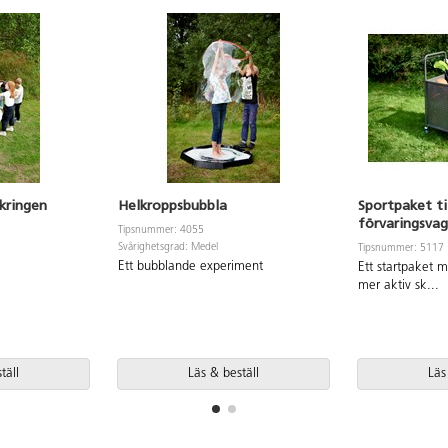
kringen
Helkroppsbubbla
Sportpaket t
förvaringsva
Tipsnummer: 4055
Svårighetsgrad: Medel
Tipsnummer: 5117
Ett bubblande experiment
Ett startpaket m
mer aktiv sk
...
täll
Läs & beställ
Läs