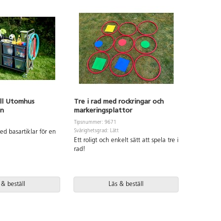
ill Utomhus
Tre i rad med rockringar och
Flytta g
gn
markeringsplattor
Tipsnummer
Svårighetsgr
Tipsnummer: 9671
Svårighetsgrad: Lätt
Samarbets
ed basartiklar för en
Ett roligt och enkelt sätt att spela tre i
rastaktivit
rad!
 & beställ
Läs & beställ