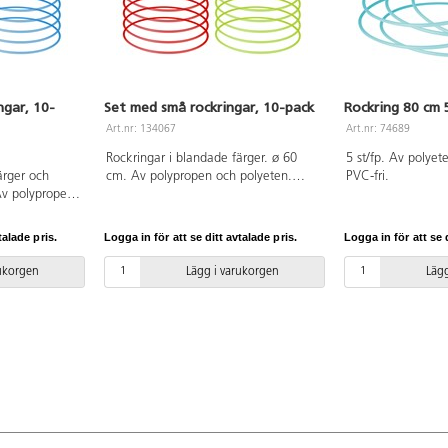
ngar, 10-
Set med små rockringar, 10-pack
Rockring 80 cm 
Art.nr: 134067
Art.nr: 74689
Rockringar i blandade färger. ø 60
5 st/fp. Av polyet
ärger och
cm. Av polypropen och polyeten.
PVC-fri.
Av polypropen
PVC-fri. Från 3 år.
rån 3 år.
talade pris.
Logga in för att se ditt avtalade pris.
Logga in för att se d
rukorgen
Lägg i varukorgen
Lägg