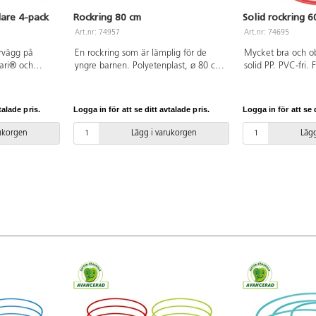
lare 4-pack
Rockring 80 cm
Solid rockring 6
Art.nr: 74957
Art.nr: 74695
ervägg på
En rockring som är lämplig för de
Mycket bra och ob
Bari® och
yngre barnen. Polyetenplast, ø 80 cm.
solid PP. PVC-fri. 
samtidigt som
PVC-fri.
anar mod,
m.m. Fäst
talade pris.
Logga in för att se ditt avtalade pris.
Logga in för att se d
r och därmed 3
tolen.
rukorgen
Lägg i varukorgen
Lägg
cket enkla att
.