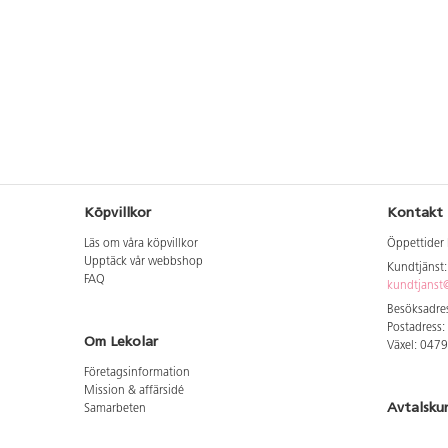
Köpvillkor
Kontakt
Läs om våra köpvillkor
Öppettider 
Upptäck vår webbshop
Kundtjänst
FAQ
kundtjanst@
Besöksadres
Postadress:
Om Lekolar
Växel: 047
Företagsinformation
Mission & affärsidé
Avtalsku
Samarbeten
Aktuellt hos oss
Logga in för
GDPR