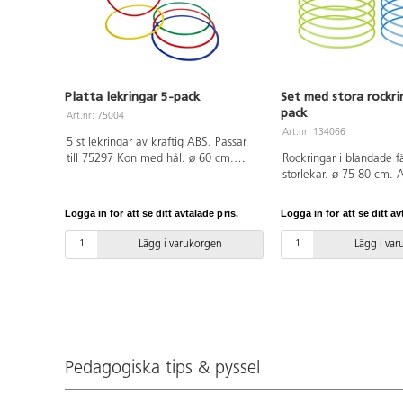
Platta lekringar 5-pack
Set med stora rockri
pack
Art.nr: 75004
Art.nr: 134066
5 st lekringar av kraftig ABS. Passar
till 75297 Kon med hål. ø 60 cm.
Rockringar i blandade f
PVC-fri. Från 3 år.
storlekar. ø 75-80 cm. 
och polyeten. PVC-fri. F
Logga in för att se ditt avtalade pris.
Logga in för att se ditt av
Lägg i varukorgen
Lägg i va
Pedagogiska tips & pyssel