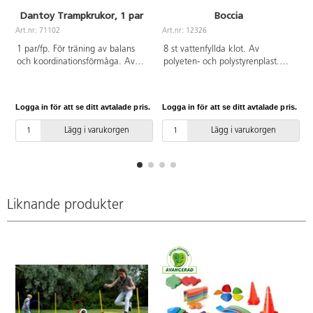
Dantoy Trampkrukor, 1 par
Boccia
Art.nr: 71102
Art.nr: 12326
A
1 par/fp. För träning av balans
8 st vattenfyllda klot. Av
och koordinationsförmåga. Av
polyeten- och polystyrenplast.
HDPE och PP. Svanenmärkt,
PVC-fri.
licensnummer 50950001. PVC-
fri. Från 3 år.
Logga in för att se ditt avtalade pris.
Logga in för att se ditt avtalade pris.
L
Lägg i varukorgen
Lägg i varukorgen
Liknande produkter