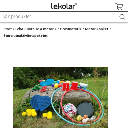
Möbler & inredning
Start
Leka
Rörelse & motorik
Grovmotorik
Motorikpaket
Lekplatsutrustning & utemiljö
Stora uteaktivitetspaketet
Skapa
Leka
Lära
Barnvagnar & småbarnsartiklar
Skolförbrukning & kontorsmaterial
Logga in / Registrera dig
Hitta din säljare
Kontakta Lekolar