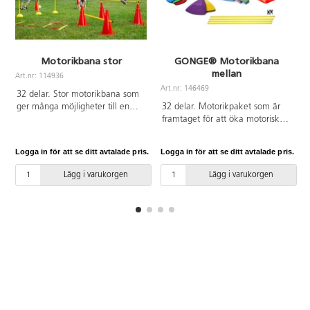
Motorikbana stor
GONGE® Motorikbana
mellan
Art.nr: 114936
Art.nr: 146469
A
32 delar. Stor motorikbana som
ger många möjligheter till en
32 delar. Motorikpaket som är
mer aktiv skoldag och rast.
framtaget för att öka motoriska,
Innehåller: 6 koner med hål, 8
kognitiva och sociala färdigheter
fästen till stav, 8 stavar till kon, 5
samt för att stimulera sinnena
Logga in för att se ditt avtalade pris.
Logga in för att se ditt avtalade pris.
L
lekringar, 4 allroundkoner och 1
och ge medvetenhet om färger.
löpstege.
Man kan bygga hinderbanor,
Lägg i varukorgen
Lägg i varukorgen
träna balans, kasta och fånga
m.m. Uppsättningen ger även
mycket stora möjligheter till rolig
lek, både individuellt och i grupp.
Innehåller PE, PP, TPE. PVC-fri.
Från 2 år.