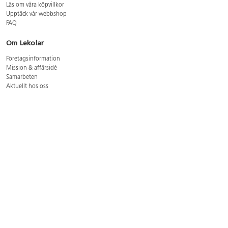
Läs om våra köpvillkor
Upptäck vår webbshop
FAQ
Om Lekolar
Företagsinformation
Mission & affärsidé
Samarbeten
Aktuellt hos oss
GDPR
Cookie Policy
Whistleblowing
Lediga jobb
Bruttoprislista lära, skapa, leka 2026-5
Bruttoprislista möbler 2026-3
Bruttoprislista lekplatsutrustning och utemiljö 2026-3
Kontakt
Öppettider kundtjänst: mån-tors 8-17, fre 8-16
Kundtjänst: 0479-19900
kundtjanst@lekolar.se
Besöksadress: Hallarydsvägen 8, 283 36 Osby