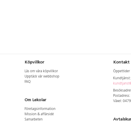
Köpvillkor
Kontakt
Läs om våra köpvillkor
Öppettider 
Upptäck vår webbshop
Kundtjänst
FAQ
kundtjanst@
Besöksadres
Postadress:
Om Lekolar
Växel: 047
Företagsinformation
Mission & affärsidé
Avtalsku
Samarbeten
Aktuellt hos oss
Logga in för
GDPR