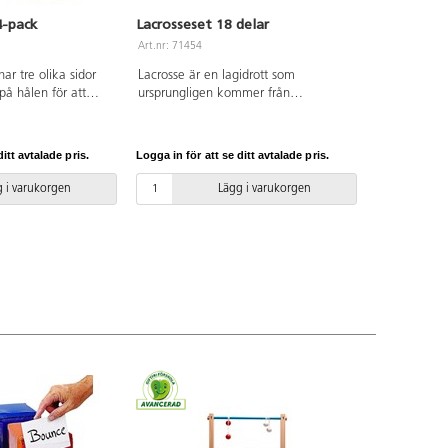
4-pack
Lacrosseset 18 delar
Art.nr: 71454
har tre olika sidor
Lacrosse är en lagidrott som
på hålen för att
ursprungligen kommer från
sgraden. Designad
nordamerikas urfolk och spelas med
med mjuka bollar,
en klubba med en triangulär ”håv” i
rtpåsar. Målen
den ena änden och en gummiboll. Ett
itt avtalade pris.
Logga in för att se ditt avtalade pris.
ör att träna
spännande och roligt lagspel. Setet
. Hopfällbara och tar
består av 12 st klubbor och 6 st bollar.
 i varukorgen
Lägg i varukorgen
varing. Av slitstark
Klubbor med aluminiumskaft och
er. Diameter på de
fångstkorg i plast. Klubbans längd
m, 27 cm, 13 cm.
102 cm. Spelinstruktioner medföljer.