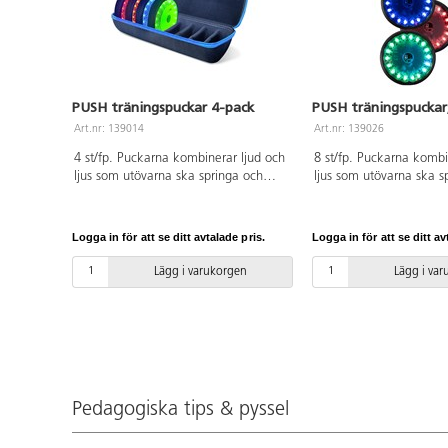
PUSH träningspuckar 4-pack
PUSH träningspuckar
Art.nr: 139014
Art.nr: 139026
4 st/fp. Puckarna kombinerar ljud och
8 st/fp. Puckarna kombi
ljus som utövarna ska springa och
ljus som utövarna ska s
släcka. De styrs med en kostnadsfri
släcka. De styrs med en
app och passar både nybörjare och
app och passar både ny
avancerade utövare. Puckarna är
avancerade utövare. Pu
Logga in för att se ditt avtalade pris.
Logga in för att se ditt av
återuppladdningsbara och batterierna
återuppladdningsbara o
håller för ca 8 timmars kontinuerligt
håller för ca 8 timmars 
Lägg i varukorgen
Lägg i va
användande. Kablar, laddningshub
användande. Kablar oc
och förvaringsväska medföljer.
laddningshub medföljer.
Förvaras inomhus.
inomhus.
Pedagogiska tips & pyssel