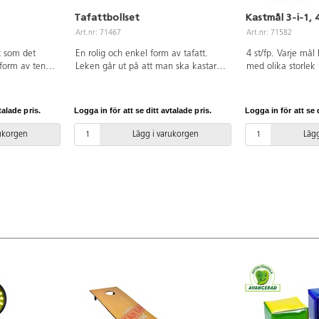
Tafattbollset
Kastmål 3-i-1, 
Art.nr: 71467
Art.nr: 71582
t som det
En rolig och enkel form av tafatt.
4 st/fp. Varje mål 
 form av tennis
Leken går ut på att man ska kastar
med olika storlek 
e står i
mjuka bollar som fastnar på
variera svårighet
upp och går att
motståndarens väst. Innehåller 4
för att användas 
. Innehåller 3
västar i 2 olika färger och 4 bollar.
skumbollar eller ä
talade pris.
Logga in för att se ditt avtalade pris.
Logga in för att se d
praktisk
Mått H43xB30. Bollarna väger 10 g.
lämpar sig bättre f
truktionsbok.
Av polyester. Från 4 år.
precision än kraft
rukorgen
Lägg i varukorgen
Lägg
PP, polyester,
ingen plats vid för
rbjudna
nylon och polyest
olika hålen: 60 c
PVC-fri. Från 3 år.