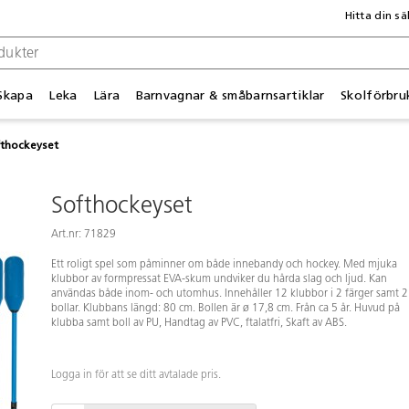
Hitta din sä
Skapa
Leka
Lära
Barnvagnar & småbarnsartiklar
Skolförbru
thockeyset
Softhockeyset
Art.nr: 71829
Ett roligt spel som påminner om både innebandy och hockey. Med mjuka
klubbor av formpressat EVA-skum undviker du hårda slag och ljud. Kan
användas både inom- och utomhus. Innehåller 12 klubbor i 2 färger samt 2
bollar. Klubbans längd: 80 cm. Bollen är ø 17,8 cm. Från ca 5 år. Huvud på
klubba samt boll av PU, Handtag av PVC, ftalatfri, Skaft av ABS.
Logga in för att se ditt avtalade pris.