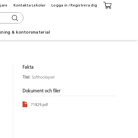
ljare
Kontakta Lekolar
Logga in / Registrera dig
kning & kontorsmaterial
Fakta
Titel:
Softhockeyset
Dokument och filer
71829.pdf