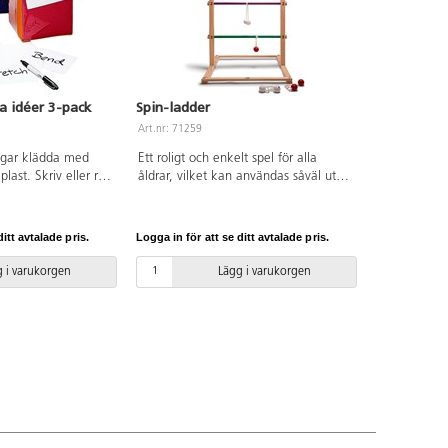
a idéer 3-pack
Spin-ladder
Art.nr: 71259
ingar klädda med
Ett roligt och enkelt spel för alla
last. Skriv eller rita
åldrar, vilket kan användas såväl ute
tt kort som du
som inne. Kallas även steggolf.
lasten. Roligt och
Stomme av lackad furu och bollar av
både gruppövningar
lackat gummiträ. Innehåller 6 bollpar,
itt avtalade pris.
Logga in för att se ditt avtalade pris.
tiviteter. Tärningar
3 av varje färg. Hopfällbart. Regler
 gymnastiklärare,
och instruktioner medföljer. Storlek:
 i varukorgen
Lägg i varukorgen
lasslärare stora
88,5x60x57 cm. Av FSC-märkt trä.
tiviteter. Av EVA,
PVC-fri. Från 6 år.