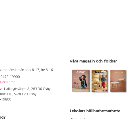
Våra magasin och foldrar
kundtjänst: mån-tors 8-17, fre 8-16
: 0479-19900
lekolar.se
s: Hallarydsvägen 8, 283 36 Osby
 Box 170, S-283 23 Osby
9-19800
Lekolars hållbarhetsarbete
nd?
Hållbarhetsarbete
Hållbarhetsredovisning 2023
 att se dina rabatterade priser