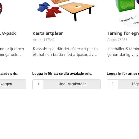
, 8-pack
Kasta ärtpåsar
Tärning för egn
Art.nr: 137342
Art.nr: 75085
nerar ljud och
Klassiskt spel där det gäller att pricka
Innehåller 3 tärn
pringa och
ett hål i en bräda med ärtpåsar, även
genomskinlig vinylp
 kostnadsfri
kallat corn hole. Två brädor och åtta
instruktionen på e
börjare och
ärtpåsar ingår. Kasta ärtpåsarna på
stoppar innanför p
ckarna är
brädan och försök få 21 poäng. Enkla
omväxlande, för 
talade pris.
Logga in för att se ditt avtalade pris.
Logga in för att se d
ch batterierna
spelregler gör att spelare i alla åldrar
och individuella ak
kontinuerligt
kan vara med. Spelet kan spelas var
som erbjuder både
rukorgen
Lägg i varukorgen
Lägg
h
som helst, bara du har ett plant
förskollärare och k
 Förvaras
underlag. Brädorna är 60x30 cm. För
möjligheter till ak
2 spelare. Av MDF, PS och nylon.
PVC fri. Från 3 år.
Från 3 år.